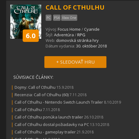
CALL OF CTHULHU
PC
PS4
Xbox One
Vývoj:
Focus Home
/
Cyanide
6.0
Štýl:
Adventúra
/
RPG
Web:
domovská stránka hry
Dátum vydania:
30. október 2018
+ SLEDOVAŤ HRU
SÚVISIACE ČLÁNKY:
|
Dojmy: Call of Cthulhu
15.9.2018
|
Recenzia: Call of Cthulhu (60)
7.11.2018
|
Call of Cthulhu - Nintendo Switch Launch Trailer
8.10.2019
|
Call of Cthulhu
7.11.2018
|
Call of Cthulhu ponúka launch trailer
26.10.2018
|
Call of Cthulhu dostal požiadavky na PC
13.10.2018
|
Call of Cthulhu - gameplay trailer
21.9.2018