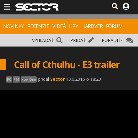
NOVINKY
RECENZIE
VIDEÁ
HRY
HARDVÉR
FÓRUM
VYHĽADAŤ
PRIDAŤ
PORADIŤ?
Call of Cthulhu - E3 trailer
pridal
Sector
10.6.2016 o 18:20
PC
PS4
Xbox One