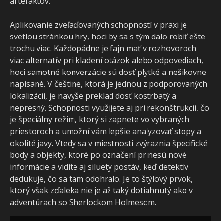
artefaktov.
Aplikovanie zveľaďovaných schopností v praxi je
svetlou stránkou hry, hoci by sa s tým dalo robiť ešte
trochu viac. Každopádne je fajn mať v rozhovoroch
viac alternatív pri kladení otázok alebo odpovediach,
hoci samotné konverzácie sú dosť plytké a nešikovne
napísané. V češtine, ktorá je jednou z podporovaných
lokalizácií, je navyše preklad dosť kostrbatý a
nepresný. Schopnosti využijete aj pri rekonštrukcii, čo
je špeciálny režim, ktorý si zapnete vo vybraných
priestoroch a umožní vám lepšie analyzovať stopy a
okolité javy. Vtedy sa v miestnosti zvýraznia špecifické
body a objekty, ktoré po označení prinesú nové
informácie a vidíte aj siluety postáv, keď detektív
dedukuje, čo sa tam odohralo. Je to štýlový prvok,
ktorý však zďaleka nie je až taký dotiahnutý ako v
adventúrach so Sherlockom Holmesom.