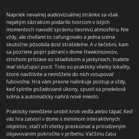
Napriek nevalnej audiovizuálnej stránke sa však
nejakým zázrakom podarilo tvorcom v istých
momentoch navodiť správnu tiesnivú atmosféru. Nie
vždy, ale chvíľami to zafungovalo a jedna scéna
skutočne pôsobila dosť strašidelne. A v liečebni, kam
sa pozriete popri pátraní v dome Hawkinsovcov,
strohom prístave so skladiskom a jaskyniach, budete
mať skľučujúci pocit. Toto sú prakticky všetky lokality,
ktoré navštívite a nemôžete do nich vstupovať
ľubovoľne. Hra vám presne nalinkuje postup a vždy,
keď splníte požadované úkony, spustí sa predelová
scéna a automaticky nahrá nové miesto.
Prakticky nemôžete urobiť krok vedľa alebo tápať. Keď
vás hra zatvorí v dome s minimom interaktívnych
objektov, stačí ich všetky preskúmať a prirodzeným
objavovaním pokročíte v príbehu. Väčšinu času