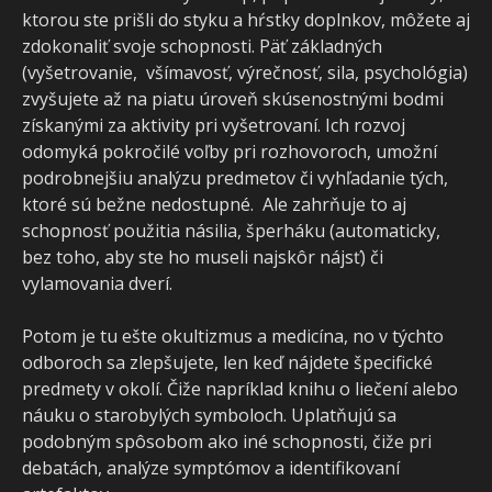
ktorou ste prišli do styku a hŕstky doplnkov, môžete aj
zdokonaliť svoje schopnosti. Päť základných
(vyšetrovanie, všímavosť, výrečnosť, sila, psychológia)
zvyšujete až na piatu úroveň skúsenostnými bodmi
získanými za aktivity pri vyšetrovaní. Ich rozvoj
odomyká pokročilé voľby pri rozhovoroch, umožní
podrobnejšiu analýzu predmetov či vyhľadanie tých,
ktoré sú bežne nedostupné. Ale zahrňuje to aj
schopnosť použitia násilia, šperháku (automaticky,
bez toho, aby ste ho museli najskôr nájsť) či
vylamovania dverí.
Potom je tu ešte okultizmus a medicína, no v týchto
odboroch sa zlepšujete, len keď nájdete špecifické
predmety v okolí. Čiže napríklad knihu o liečení alebo
náuku o starobylých symboloch. Uplatňujú sa
podobným spôsobom ako iné schopnosti, čiže pri
debatách, analýze symptómov a identifikovaní