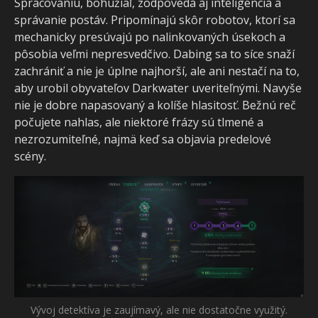
Spracovaniu, bohužiaľ, zodpovedá aj inteligencia a
správanie postáv. Pripomínajú skôr robotov, ktorí sa
mechanicky presúvajú po nalinkovaných úsekoch a
pôsobia veľmi nepresvedčivo. Dabing sa to síce snaží
zachrániť a nie je úplne najhorší, ale ani nestačí na to,
aby urobil obyvateľov Darkwater uveriteľnými. Navyše
nie je dobre napasovaný a kolíše hlasitosť. Bežnú reč
počujete nahlas, ale niektoré frázy sú tlmené a
nezrozumiteľné, najmä keď sa objavia predelové
scény.
Vývoj detektíva je zaujímavý, ale nie dostatočne využitý.