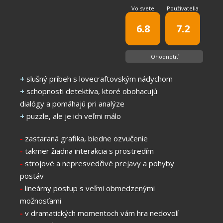
Vo svete
Používatelia
6.8
7.2
Ohodnotiť
+
slušný príbeh s lovecraftovským nádychom
+
schopnosti detektíva, ktoré obohacujú
dialógy a pomáhajú pri analýze
+
puzzle, ale je ich veľmi málo
-
zastaraná grafika, biedne ozvučenie
-
takmer žiadna interakcia s prostredím
-
strojové a nepresvedčivé prejavy a pohyby
postáv
-
lineárny postup s veľmi obmedzenými
možnosťami
-
v dramatických momentoch vám hra nedovolí