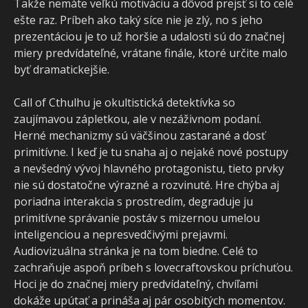
Takže nemáte veľkú motiváciu a dôvod prejsť si to celé
ešte raz. Príbeh ako taký síce nie je zlý, no s jeho
prezentáciou je to už horšie a udalosti sú do značnej
miery predvídateľné, vrátane finále, ktoré určite malo
byť dramatickejšie.
Call of Cthulhu je okultistická detektívka so
zaujímavou zápletkou, ale v nezáživnom podaní.
Herné mechanizmy sú väčšinou zastarané a dosť
primitívne. I keď je tu snaha aj o nejaké nové postupy
a nevšedný vývoj hlavného protagonistu, tieto prvky
nie sú dostatočne výrazné a rozvinuté. Hre chýba aj
poriadna interakcia s prostredím, degraduje ju
primitívne správanie postáv s mizernou umelou
inteligenciou a nepresvedčivými prejavmi.
Audiovizuálna stránka je na tom biedne. Celé to
zachraňuje aspoň príbeh s lovecraftovskou príchuťou.
Hoci je do značnej miery predvídateľný, chvíľami
dokáže upútať a prináša aj pár osobitých momentov.