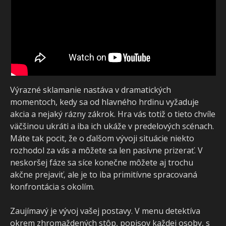
Výrazné sklamanie nastáva v dramatických
momentoch, kedy sa od hlavného hrdinu vyžaduje
akcia a nejaký rázny zákrok. Hra vás totiž o tieto chvíle
väčšinou ukráti a iba ich ukáže v predelových scénach.
Máte tak pocit, že o ďalšom vývoji situácie niekto
rozhodol za vás a môžete sa len pasívne prizerať. V
neskoršej fáze sa síce konečne môžete aj trochu
akčne prejaviť, ale je to iba primitívne spracovaná
konfrontácia s okolím.
Zaujímavý je vývoj vašej postavy. V menu detektíva
okrem zhromaždených stôp, popisov každej osoby, s