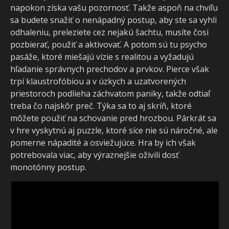
napokon získa vašu pozornosť. Takže aspoň na chvíľu
sa budete snažiť o nenápadný postup, aby ste sa vyhli
odhaleniu, preleziete cez nejakú šachtu, musíte čosi
pozbierať, použiť a aktivovať. A potom sú tu psycho
pasáže, ktoré miešajú vízie s realitou a vyžadujú
hľadanie správnych prechodov a prvkov. Pierce však
trpí klaustrofóbiou a v úzkych a uzatvorených
priestoroch podlieha záchvatom paniky, takže odtiaľ
treba čo najskôr preč. Týka sa to aj skríň, ktoré
môžete použiť na schovanie pred hrozbou. Párkrát sa
v hre vyskytnú aj puzzle, ktoré síce nie sú náročné, ale
pomerne nápadité a osviežujúce. Hra by ich však
potrebovala viac, aby výraznejšie oživili dosť
monotónny postup.