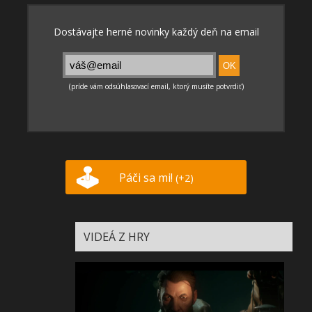
Páči sa mi!
(+2)
VIDEÁ Z HRY