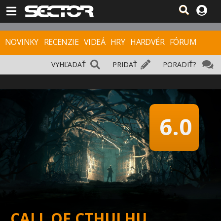
NOVINKY
RECENZIE
VIDEÁ
HRY
HARDVÉR
FÓRUM
VYHĽADAŤ
PRIDAŤ
PORADIŤ?
6.0
CALL OF CTHULHU