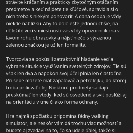
strávite kráčaním a prakticky zbytočným otáčaním
predmetov a keď nájdete tie kľúčové, spravidla si o
nich treba s niekým pohovoriť. A daná osoba je vždy
niekde nablízku. Aby to bolo ešte jednoduchšie, na
dôležité veci v miestnosti vás vždy upozorní ikona v
ľavom rohu obrazovky a nájsť niečo s výraznou
zelenou značkou je už len formalita.
Tvorcovia sa pokúsili zatraktívniť hľadanie vecí a
vybrané situácie využívaním svetelných zdrojov. Tie sú
však len dva a napokon svoj účel plnia len čiastočne.
Pri sebe môžete mať zapaľovač a petrolejku, do ktorej
treba prilievať olej. Niektoré predmety sa dajú
preskúmať len vtedy, keď sú osvetlené a svit poslúži aj
na orientáciu v tme či ako forma ochrany.
Hra najmä spočiatku pripomína fádny walking
simulator, ale neskôr vám dá trochu viac možností a
budete aj zvedaví na to, čo sa udeje ďalej, takže si