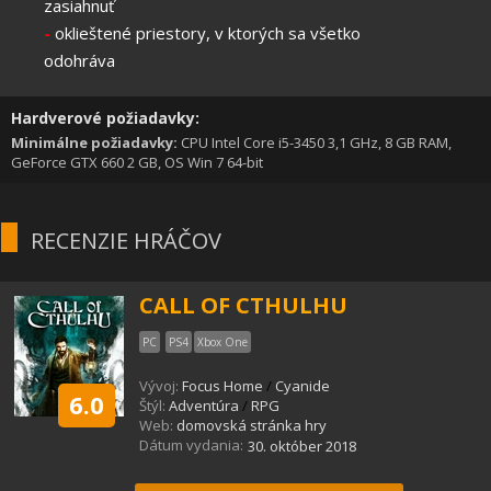
zasiahnuť
-
oklieštené priestory, v ktorých sa všetko
odohráva
Hardverové požiadavky:
Minimálne požiadavky:
CPU Intel Core i5-3450 3,1 GHz, 8 GB RAM,
GeForce GTX 660 2 GB, OS Win 7 64-bit
RECENZIE HRÁČOV
CALL OF CTHULHU
PC
PS4
Xbox One
Vývoj:
Focus Home
/
Cyanide
6.0
Štýl:
Adventúra
/
RPG
Web:
domovská stránka hry
Dátum vydania:
30. október 2018