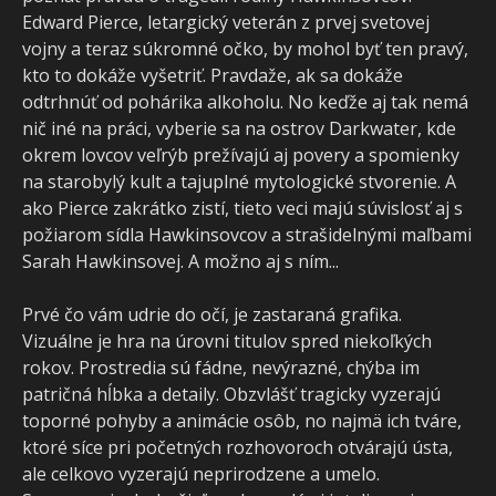
Edward Pierce, letargický veterán z prvej svetovej
vojny a teraz súkromné očko, by mohol byť ten pravý,
kto to dokáže vyšetriť. Pravdaže, ak sa dokáže
odtrhnúť od pohárika alkoholu. No keďže aj tak nemá
nič iné na práci, vyberie sa na ostrov Darkwater, kde
okrem lovcov veľrýb prežívajú aj povery a spomienky
na starobylý kult a tajuplné mytologické stvorenie. A
ako Pierce zakrátko zistí, tieto veci majú súvislosť aj s
požiarom sídla Hawkinsovcov a strašidelnými maľbami
Sarah Hawkinsovej. A možno aj s ním...
Prvé čo vám udrie do očí, je zastaraná grafika.
Vizuálne je hra na úrovni titulov spred niekoľkých
rokov. Prostredia sú fádne, nevýrazné, chýba im
patričná hĺbka a detaily. Obzvlášť tragicky vyzerajú
toporné pohyby a animácie osôb, no najmä ich tváre,
ktoré síce pri početných rozhovoroch otvárajú ústa,
ale celkovo vyzerajú neprirodzene a umelo.