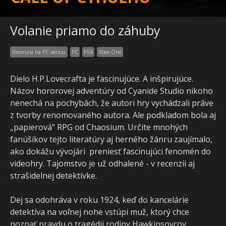
Volanie priamo do záhuby
Recenzia na PC verziu
PC
PS4
Xbox One
Dielo H.P.Lovecrafta je fascinujúce. A inšpirujúce.
Názov hororovej adventúry od Cyanide Studio nikoho
nenechá na pochybách, že autori hry vychádzali práve
z tvorby renomovaného autora. Ale podkladom bola aj
„papierová" RPG od Chaosium. Určite mnohých
fanúšikov tejto literatúry aj herného žánru zaujímalo,
ako dokážu vývojári preniesť fascinujúci fenomén do
videohry. Tajomstvo je už odhalené - v recenzii aj
strašidelnej detektívke.
Dej sa odohráva v roku 1924, keď do kancelárie
detektíva na voľnej nohe vstúpi muž, ktorý chce
poznať pravdu o tragédii rodiny Hawkinsovcov.