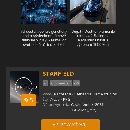
STARFIELD
PC
Xbox Series X|S
PS5
Vývoj:
Bethesda
/
Bethesda Game studios
9.5
Štýl:
Akcia
/
RPG
Dátum vydania:
6. september 2023
7.4. 2026 (,PS5)
+ SLEDOVAŤ HRU