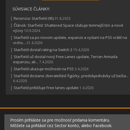
SÚVISIACE ČLÁNKY:
|
Recenzia: Starfield (95)
31.8.2023
|
Článok: Starfield: Shattered Space sľubuje temnejší tón a nové
výzvy
10.9.2024
|
Starfield sa po novom update, expanzii a vydaní na PS5 vrátil na
vrcho...
21.4.2026
|
Starfield dostal rating na Switch 2
15.4.2026
|
Starfield už dostal nový Free Lanes update, Terran Armada
expanziu, ak...
7.4.2026
|
Starfield ukazuje možnosti na PS5
3.4.2026
|
Starfield dostane zberateľské figúrky, predobjednávky už bežia...
6.4.2026
|
Starfield približuje Free lanes update
1.4.2026
Prosím prihláste sa pre možnosť pridania komentáru.
Môžete sa prihlásiť cez Sector konto, alebo Facebook.