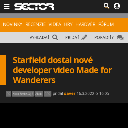
NOVINKY
RECENZIE
VIDEÁ
HRY
HARDVÉR
FÓRUM
VYHĽADAŤ
PRIDAŤ
PORADIŤ?
Starfield dostal nové
developer video Made for
Wanderers
pridal
saver
16.3.2022 o 16:05
PC
Xbox Series X|S
Akcia
RPG