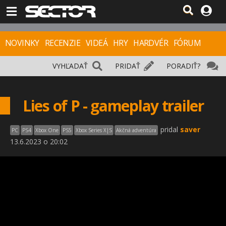
NOVINKY
RECENZIE
VIDEÁ
HRY
HARDVÉR
FÓRUM
VYHĽADAŤ
PRIDAŤ
PORADIŤ?
Lies of P - gameplay trailer
pridal
saver
PC
PS4
Xbox One
PS5
Xbox Series X|S
Akčná adventúra
13.6.2023 o 20:02