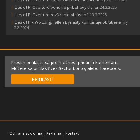
|
Lies of P: Overture ponúklo príbehový trailer
24.2.2025
|
Lies of P: Overture rozšírenie ohlásené
13.2.2025
|
Lies of P x Wo Long: Fallen Dynasty kombinuje obľúbené hry
7.2.2024
Prosím prihláste sa pre možnosť pridania komentáru.
Môžete sa prihlásiť cez Sector konto, alebo Facebook.
PRIHLÁSIŤ
Ochrana súkromia
|
Reklama
|
Kontakt