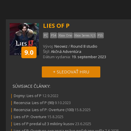
LIES OF P
PC
PS4
Xbox One
Xbox Series X|S
PS5
Vývoj:
Neowiz
/
Round 8 studio
9.0
Štýl:
Akčná Adventúra
Dátum vydania:
19. september 2023
+ SLEDOVAŤ HRU
SÚVISIACE ČLÁNKY:
|
Dojmy: Lies of P
12.9.2022
|
Recenzia: Lies of P (90)
9.10.2023
|
Recenzia: Lies of P: Overture (100)
15.8.2025
|
Lies of P: Overture
15.8.2025
|
Lies of P predal už 3 milióny kusov
23.6.2025
|
Lies of P: Overture expanzia práve nečakane vyšla
7.6.2025