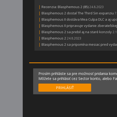
|
Recenzia: Blasphemous 2 (85)
24.8.2023
|
Blasphemous 2 dostal The Third Sin expanziu
7
|
Blasphemous II dostáva Mea Culpa DLC a aj u
|
Blasphemous II pripravuje vydanie zberateľskej
|
Blasphemous 2 sa prebil aj na staré konzoly
2.
|
Blasphemous 2
24.8.2023
|
Blasphemous 2 sa pripomína mesiac pred vyd
Prosím prihláste sa pre možnosť pridania kom
Môžete sa prihlásiť cez Sector konto, alebo F
PRIHLÁSIŤ