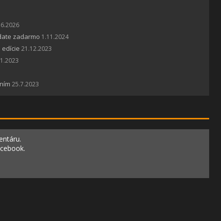
.6.2026
pdate zadarmo
1.11.2024
 edície
21.12.2023
11.2023
aním
25.7.2023
entáru.
acebook.