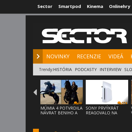
Sector
Smartpod
Kinema
Onlinehry
NOVINKY
RE
NOVINKY
RECENZIE
VIDEÁ
Trendy:
HISTÓRIA
PODCASTY
INTERVIEW
SLO
30
274
MÚMIA 4 POTVRDILA
SONY PRVÝKRÁT
NÁVRAT BENIHO A
REAGOVALO NA
ARDETHA
KRITIKU HRÁČOV,