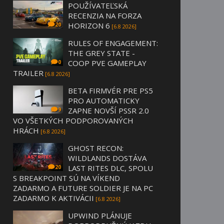
POUŽÍVATEĽSKÁ
RECENZIA NA FORZA
HORIZON 6
20
[6.8 2026]
RULES OF ENGAGEMENT:
THE GREY STATE -
COOP PVE GAMEPLAY
0
TRAILER
[6.8 2026]
BETA FIRMVÉR PRE PS5
PRO AUTOMATICKY
ZAPNE NOVŠÍ PSSR 2.0
9
VO VŠETKÝCH PODPOROVANÝCH
HRÁCH
[6.8 2026]
GHOST RECON:
WILDLANDS DOSTÁVA
LAST RITES DLC, SPOLU
20
S BREAKPOINT SÚ NA VÍKEND
ZADARMO A FUTURE SOLDIER JE NA PC
ZADARMO K AKTIVÁCII
[6.8 2026]
UPWIND PLÁNUJE