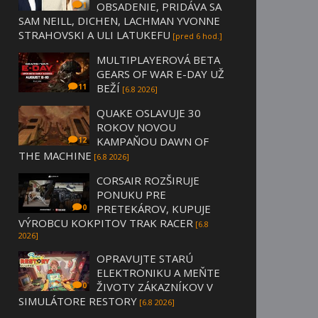
OBSADENIE, PRIDÁVA SA
1
SAM NEILL, DICHEN, LACHMAN YVONNE
STRAHOVSKI A ULI LATUKEFU
[pred 6 hod.]
MULTIPLAYEROVÁ BETA
GEARS OF WAR E-DAY UŽ
BEŽÍ
11
[6.8 2026]
QUAKE OSLAVUJE 30
ROKOV NOVOU
KAMPAŇOU DAWN OF
12
THE MACHINE
[6.8 2026]
CORSAIR ROZŠIRUJE
PONUKU PRE
PRETEKÁROV, KUPUJE
0
VÝROBCU KOKPITOV TRAK RACER
[6.8
2026]
OPRAVUJTE STARÚ
ELEKTRONIKU A MEŇTE
ŽIVOTY ZÁKAZNÍKOV V
0
SIMULÁTORE RESTORY
[6.8 2026]