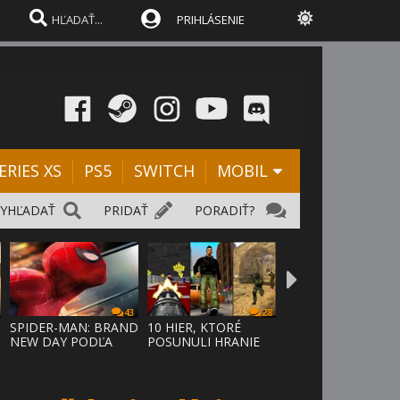
PRIHLÁSENIE
ERIES XS
PS5
SWITCH
MOBIL
VYHĽADAŤ
PRIDAŤ
PORADIŤ?
43
28
SPIDER-MAN: BRAND
10 HIER, KTORÉ
NEW DAY PODĽA
POSUNULI HRANIE
ODHADOV OT
VPRED