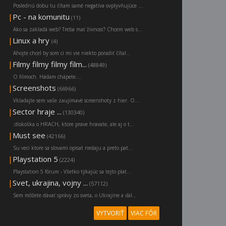
Poslednú dobu tu čítam samé negatíva ovplyvňujúce ...
|
Pc - na komunitu
(11)
Ako sa zakladá web? Treba mať živnosť? Chcem web s...
|
Linux a hry
(4)
Ahojte chcel by som ci mi vie niekto poradiť čítal...
|
Filmy filmy filmy film...
(48849)
O filmoch. Hádam chápete....
|
Screenshots
(66966)
Vkladajte sem vaše zaujímavé screenshoty z hier. O...
|
Sector hraje ...
(130340)
:diskoška o HRACH, ktore prave hravate, ale aj o t...
|
Must see
(42166)
Su veci ktore sa slovami opisat nedaju a preto pat...
|
Playstation 5
(2224)
Playstation 5 fórum - Všetko týkajúc sa tejto plat...
|
Svet, ukrajina, vojny ...
(57112)
Sem môžete dávať správy zo sveta, o Ukrajine a ďal...
VYTVORIŤ
VIAC FÓR