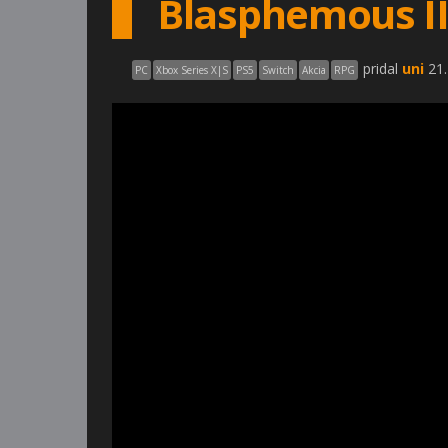
Blasphemous II 
pridal
uni
21.
PC
Xbox Series X|S
PS5
Switch
Akcia
RPG