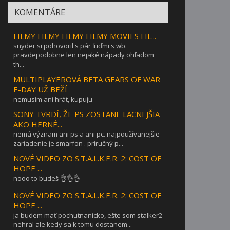
KOMENTÁRE
FILMY FILMY FILMY FILMY MOVIES FIL...
snyder si pohovoril s pár ľuďmi s wb.
pravdepodobne len nejaké nápady ohľadom
th...
MULTIPLAYEROVÁ BETA GEARS OF WAR
E-DAY UŽ BEŽÍ
nemusím ani hrát, kupuju
SONY TVRDÍ, ŽE PS ZOSTANE LACNEJŠIA
AKO HERNÉ...
nemá význam ani ps a ani pc. najpoužívanejšie
zariadenie je smarfon . príručný p...
NOVÉ VIDEO ZO S.T.A.L.K.E.R. 2: COST OF
HOPE ...
nooo to budeš 👌👌👌
NOVÉ VIDEO ZO S.T.A.L.K.E.R. 2: COST OF
HOPE ...
ja budem mať pochutnanicko, ešte som stalker2
nehral ale kedy sa k tomu dostanem...