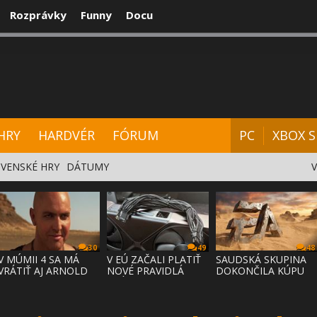
Rozprávky
Funny
Docu
CENZIE
VIDEÁ
HARDVÉR
FÓRUM
HRY
HARDVÉR
FÓRUM
PC
XBOX S
VENSKÉ HRY
DÁTUMY
30
49
48
V MÚMII 4 SA MÁ
V EÚ ZAČALI PLATIŤ
SAUDSKÁ SKUPINA
VRÁTIŤ AJ ARNOLD
NOVÉ PRAVIDLÁ
DOKONČILA KÚPU
VOSLOO AK
PRÁVA NA
EA ZA 55 MI