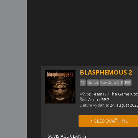
BLASPHEMOUS 2
PC
Switch
Xbox Series X|S
PS5
Vývoj:
Team17
/
The Game Kitc
Štýl:
Akcia
/
RPG
Dátum vydania:
24. august 202
+ SLEDOVAŤ HRU
SÚVISIACE ČLÁNKY: