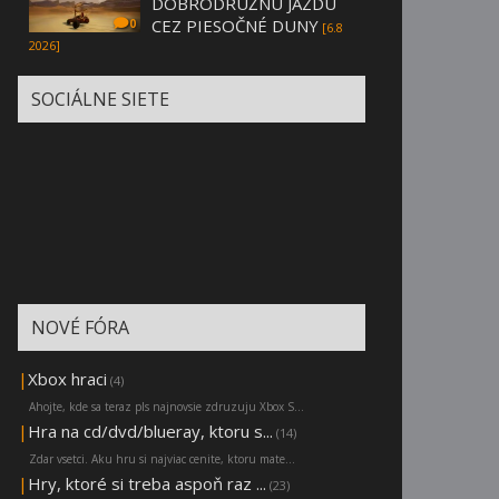
DOBRODRUŽNÚ JAZDU
CEZ PIESOČNÉ DUNY
0
[6.8
2026]
SOCIÁLNE SIETE
NOVÉ FÓRA
|
Xbox hraci
(4)
Ahojte, kde sa teraz pls najnovsie zdruzuju Xbox S...
|
Hra na cd/dvd/blueray, ktoru s...
(14)
Zdar vsetci. Aku hru si najviac cenite, ktoru mate...
|
Hry, ktoré si treba aspoň raz ...
(23)