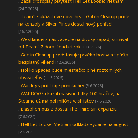
.
Začal crossplay playtest Hell Let Loose: Vietnam
[24.7.2026]
.
Team17 ukázal dve nové hry - Goblin Cleanup príde
na konzoly a Silver Pines dostal nový pohľad
[16.7.2026]
.
Westlanders nás zavedie na divoký západ, survival
od Team17 dorazí budúci rok
[13.6.2026]
.
Goblin Cleanup predstavuje prvého bossa a spúšťa
bezplatný víkend
[12.6.2026]
.
Hokko Spaces bude miestečko plné roztomilých
obyvateľov
[11.6.2026]
.
Wardogs približuje ponuku hry
[8.6.2026]
.
WARDOGS ukázal masívne bitky 100 hráčov, na
Steame už má pol milióna wishlistov
[7.6.2026]
.
Blasphemous 2 dostal The Third Sin expanziu
[7.6.2026]
.
Hell Let Loose: Vietnam odkladá vydanie na august
[2.6.2026]