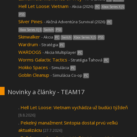
Hell Let Loose: Vietnam
- Akcia (2026)
PC
Xbox Series X|S
PS5
Silver Pines
- Akčná Adventúra Survival (2026)
PC
Xbox Series X|S
Switch
PS5
Skinwalker
- Akcia
PC
Switch
Xbox Series X|S
PS5
Wardrum
- Stratégia
PC
WARDOGS
- Akcia Multiplayer
PC
Worms Galactic Tactics
- Stratégia Ťahová
PC
Hokko Spaces
- Simulácia
PC
Goblin Cleanup
- Simulácia Co-op
PC
Novinky a články - TEAM17
.
Hell Let Loose: Vietnam vychádza už budúci týždeň
[8.8.2026]
.
Pekelný manažment Sintopia dostal prvú veľkú
aktualizáciu
[27.7.2026]