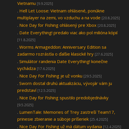
Vietnamu
[9.9.2025]
.
Hell Let Loose: Vietnam ohlásené, ponúkne
multiplayer na zemi, vo vzduchu a na vode
[20.8.2025]
.
Nice Day for Fishing ohlásený pre Xbox
[20.8.2025]
.
Date Everything! predalo viac ako pol milióna kópií
[11.8.2025]
.
Worms Armageddon: Anniversary Edition sa
zadarmo rozrástla o ďalšie klasické hry
[27.6.2025]
.
Simulátor randenia Date Everything! konečne
vychádza
[17.6.2025]
.
Nice Day For Fishing je už vonku
[29.5.2025]
.
Sworn dostal druhú aktualizáciu, vývojár vám ju
predstaví
[12.5.2025]
.
Nice Day for Fishing spustilo predobjednávky
[9.5.2025]
.
LumenTale: Memories of Trey zastreší Team17,
prinesie zbieranie a súboje príšeriek
[25.4.2025]
.
Nice Day For Fishing už má dátum vydania
[12.4.2025]