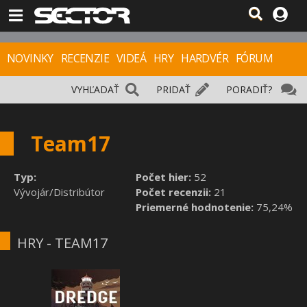
NOVINKY
RECENZIE
VIDEÁ
HRY
HARDVÉR
FÓRUM
VYHĽADAŤ
PRIDAŤ
PORADIŤ?
Team17
Typ:
Počet hier:
52
Vývojár/Distribútor
Počet recenzii:
21
Priemerné hodnotenie:
75,24%
HRY - TEAM17