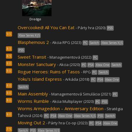
Dredge
Overcooked! All You Can Eat
- Párty hra (2020)
PS5
9.5
Xbox Series X|S
Blasphemous 2
- Akcia RPG (2023)
PC
Switch
Xbox Series X|S
8.5
PS5
8.5
Sweet Transit
- Managementová (2022)
PC
8.0
Monster Sanctuary
- Akcia (2020)
PC
PS4
Xbox One
Switch
8.0
Rogue Heroes: Ruins of Tasos
- RPG
PC
Switch
Yoku's Island Express
- Arkáda (2018)
PC
PS4
Xbox One
8.0
Switch
8.0
Main Assembly
- Managementová Simulácia (2021)
PC
8.0
Worms Rumble
- Akcia Multiplayer (2020)
PC
PS5
Worms Armageddon – Anniversary Edition
- Stratégia
8.0
Ťahová (2024)
PC
PS4
Xbox One
Xbox Series X|S
PS5
Switch
Moving Out 2
- Párty hra Co-op (2023)
PC
PS4
Xbox One
7.5
Switch
PS5
Xbox Series X|S