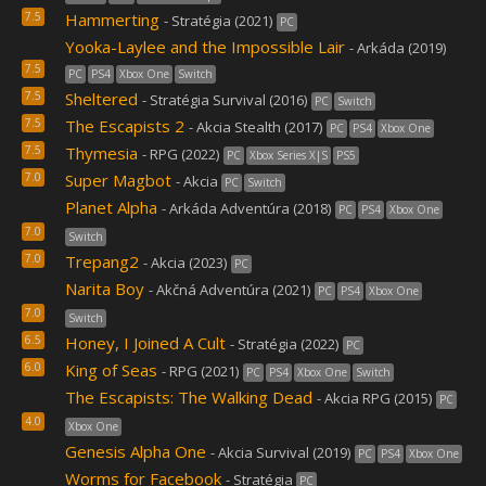
7.5
Hammerting
- Stratégia (2021)
PC
Yooka-Laylee and the Impossible Lair
- Arkáda (2019)
7.5
PC
PS4
Xbox One
Switch
7.5
Sheltered
- Stratégia Survival (2016)
PC
Switch
7.5
The Escapists 2
- Akcia Stealth (2017)
PC
PS4
Xbox One
7.5
Thymesia
- RPG (2022)
PC
Xbox Series X|S
PS5
7.0
Super Magbot
- Akcia
PC
Switch
Planet Alpha
- Arkáda Adventúra (2018)
PC
PS4
Xbox One
7.0
Switch
7.0
Trepang2
- Akcia (2023)
PC
Narita Boy
- Akčná Adventúra (2021)
PC
PS4
Xbox One
7.0
Switch
6.5
Honey, I Joined A Cult
- Stratégia (2022)
PC
6.0
King of Seas
- RPG (2021)
PC
PS4
Xbox One
Switch
The Escapists: The Walking Dead
- Akcia RPG (2015)
PC
4.0
Xbox One
Genesis Alpha One
- Akcia Survival (2019)
PC
PS4
Xbox One
Worms for Facebook
- Stratégia
PC