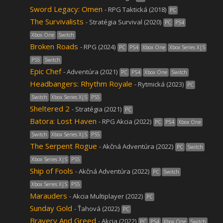
Sword Legacy: Omen
- RPG Taktická (2018)
PC
The Survivalists
- Stratégia Survival (2020)
PC
PS4
Xbox One
Switch
Broken Roads
- RPG (2024)
PC
PS4
Xbox One
Xbox Series X|S
PS5
Switch
Epic Chef
- Adventúra (2021)
PC
PS4
Xbox One
Switch
Headbangers: Rhythm Royale
- Rytmická (2023)
PC
Switch
Xbox Series X|S
PS5
Sheltered 2
- Stratégia (2021)
PC
Batora: Lost Haven
- RPG Akcia (2022)
PC
PS4
Xbox One
Switch
Xbox Series X|S
PS5
The Serpent Rogue
- Akčná Adventúra (2022)
PC
Switch
Xbox Series X|S
PS5
Ship of Fools
- Akčná Adventúra (2022)
PC
Switch
Xbox Series X|S
PS5
Marauders
- Akcia Multiplayer (2022)
PC
Sunday Gold
- Ťahová (2022)
PC
Bravery And Greed
- Akcia (2022)
PC
PS4
Xbox One
Switch