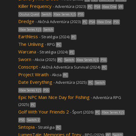
Killer Frequency
- Adventúra (2023)
PC
PS4
Xbox One
VR
Oculus Quest
Switch
Xbox Series X|S
PS5
Dredge
- Akčná Adventúra (2023)
PC
PS4
Xbox One
PS5
Xbox Series X|S
Switch
Earthless
- Stratégia (2024)
PC
The Unliving
- RPG
PC
Warcana
- Stratégia (2024)
PC
Sworn
- Akcia (2025)
PC
Switch
Xbox Series X|S
PS5
Conscript
- Akčná Adventúra Survival (2024)
PC
Project Wraith
- Akcia
PC
Date Everything
- Adventúra (2025)
PC
Switch
Xbox Series X|S
PS5
Epic NPC Man Nice Day for Fishing
- Adventúra RPG
(2025)
PC
Golf With Your Friends 2
- Šport (2026)
PC
Xbox Series X|S
PS5
Switch 2
Sintopia
- Stratégia
PC
LumenTale: Memories of Trey
- RPG (2026)
PC
Switch