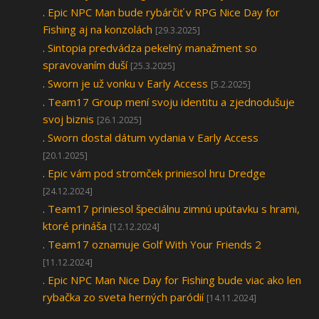
.
Epic NPC Man bude rybárčiť v RPG Nice Day for
Fishing aj na konzolách
[29.3.2025]
.
Sintopia predvádza pekelný manažment so
spravovaním duší
[25.3.2025]
.
Sworn je už vonku v Early Access
[5.2.2025]
.
Team17 Group mení svoju identitu a zjednodušuje
svoj biznis
[26.1.2025]
.
Sworn dostal dátum vydania v Early Access
[20.1.2025]
.
Epic vám pod stromček priniesol hru Dredge
[24.12.2024]
.
Team17 priniesol špeciálnu zimnú upútavku s hrami,
ktoré prináša
[12.12.2024]
.
Team17 oznamuje Golf With Your Friends 2
[11.12.2024]
.
Epic NPC Man Nice Day for Fishing bude viac ako len
rybačka zo sveta herných paródií
[14.11.2024]