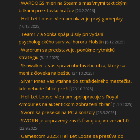
.
WARDOGS mieri na Steam s masívnymi taktickými
bitkami pre stovku hráčov
[20.2.2026]
.
Hell Let Loose: Vietnam ukazuje prvý gameplay
[10.12.2025]
.
Team17 a Sonka spájajú sily pri vydaní
psychologického survival hororu Holstin
[8.12.2025]
.
Wardrum sa predstavuje, ponúkne rytmickú
stratégiu
[5.12.2025]
.
Skinwalker z vás spraví obetavého otca, ktorý sa
mení z človeka na beštiu
[24.10.2025]
.
Silver Pines vás vtiahne do strašidelného mestečka,
kde nebude ľahké prežiť
[23.10.2025]
.
Hell Let Loose: Vietnam spolupracuje s Royal
Armouries na autentickom zobrazení zbraní
[1.10.2025]
.
Sworn sa presekal na PC a konzoly
[23.9.2025]
.
SWORN je pripravený zavŕšiť svoj boj vo verzii 1.0
[22.9.2025]
.
Gamescom 2025: Hell Let Loose sa presúva do