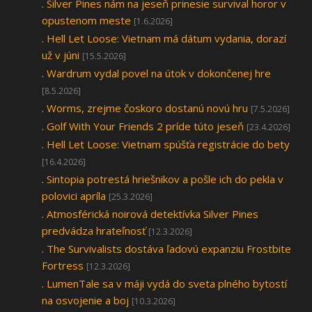
.
Silver Pines nám na jeseň prinesie survival horor v
opustenom meste
[1.6.2026]
.
Hell Let Loose: Vietnam má dátum vydania, dorazí
už v júni
[15.5.2026]
.
Wardrum vydal povel na útok v dokončenej hre
[8.5.2026]
.
Worms, zrejme čoskoro dostanú novú hru
[7.5.2026]
.
Golf With Your Friends 2 príde túto jeseň
[23.4.2026]
.
Hell Let Loose: Vietnam spúšťa registrácie do bety
[16.4.2026]
.
Sintopia potrestá hriešnikov a pošle ich do pekla v
polovici apríla
[25.3.2026]
.
Atmosférická noirová detektívka Silver Pines
predvádza hrateľnosť
[12.3.2026]
.
The Survivalists dostáva ľadovú expanziu Frostbite
Fortress
[12.3.2026]
.
LumenTale sa v máji vydá do sveta plného bytostí
na osvojenie a boj
[10.3.2026]