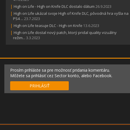
|
High on Life - High on Knife DLC dostalo dátum
26.9.2023
|
High on Life ukázal svoje High of Knife DLC, pôvodná hra vyšla na
PS4 ...
23.7.2023
|
High on Life teasuje DLC - High on Knife
13.6.2023
|
High on Life dostal nový patch, ktorý pridal quality vizuálny
režim...
3.3.2023
Prosím prihláste sa pre možnosť pridania komentáru.
Môžete sa prihlásiť cez Sector konto, alebo Facebook.
PRIHLÁSIŤ