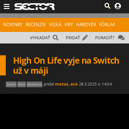
NOVINKY
RECENZIE
VIDEÁ
HRY
HARDVÉR
FÓRUM
VYHĽADAŤ
PRIDAŤ
PORADIŤ?
High On Life vyje na Switch
už v máji
pridal
matus_ace
28.3.2025 o 14:04
Switch
Akcia
Adventúra