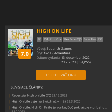
HIGH ON LIFE
PC
PS4
Xbox One
Xbox Series X|S
Game Pass
PS5
Vývoj:
Squanch Games
7.0
Štýl:
Akcia
/
Adventúra
Dátum vydania:
13. december 2022
23.7. 2023 (PS4,PS5)
+ SLEDOVAŤ HRU
SÚVISIACE ČLÁNKY:
|
Recenzia: High on Life (70)
23.12.2022
|
High On Life vyje na Switch už v máji
28.3.2025
|
High On Life: High On Knife je vonku, DLC pokračuje v príbehu...
4.10.2023