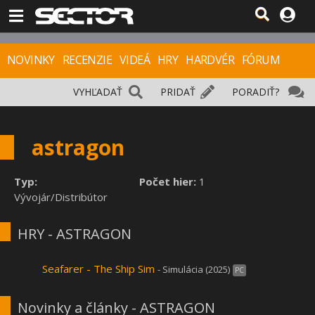
NOVINKY
RECENZIE
VIDEÁ
HRY
HARDVÉR
FÓRUM
VYHĽADAŤ
PRIDAŤ
PORADIŤ?
astragon
Typ:
Počet hier:
1
Vývojár/Distribútor
HRY - ASTRAGON
Seafarer - The Ship Sim
- Simulácia (2025)
PC
Novinky a články - ASTRAGON