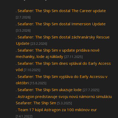
.
Seafarer: The Ship Sim dostal The Career update
[2.7.2026]
.
Seafarer: The Ship Sim dostal Immersion Update
[3.5.2026]
.
Seafarer: The Ship Sim dostal záchranársky Rescue
Update
[23.2.2026]
.
Seafarer: The Ship Sim v update pridáva nové
mechaniky, lode aj náklady
[27.11.2025]
.
Seafarer: The Ship Sim dnes vplával do Early Access
vôd
[7.10.2025]
.
Seafarer: The Ship Sim vypláva do Early Accessu v
októbri
[15.8.2025]
.
Seafarer: The Ship Sim ukazuje lode
[27.7.2025]
.
Astragon predstavuje svoju novú námornú simuláciu
Seafarer: The Ship Sim
[5.3.2025]
.
Team 17 kúpil Astragon za 100 miliónov eur
[14.1.2022]