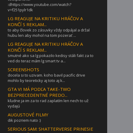
:dhttps://www.youtube.com/watch?
v=f251pylr1dk
LG REAGUJE NA KRITIKU HRÁČOV A
KONČÍ S REKLAM...
to aby človek zo zásuvky vždy odpájal a držal
hubu len aby mohol na tom pozerať ...
LG REAGUJE NA KRITIKU HRÁČOV A
KONČÍ S REKLAM...
smutné ako sa lg pokazilo kedisy stáli fakt za to
ved do teraz mám lg smart tv a...
SCREENSHOTS
docela si to uzivam. koho bavil pacific drive
mohlo by teoreticky aj toto aj k...
GTA VI MÁ PODĽA TAKE-TWO
BEZPRECEDENTNÉ PREDO...
kľudne ja im za to rad zaplatím len nech to už
vydajú
AUGUSTOVÉ FILMY
dik pozriem nato :)
SERIOUS SAM: SHATTERVERSE PRINESIE