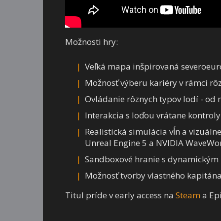
Možnosti hry:
Veľká mapa inšpirovaná severoeu
Možnosť výberu kariéry v rámci rôz
Ovládanie rôznych typov lodí - od 
Interakcia s loďou vrátane kontrol
Realistická simulácia vĺn a vizuál
Unreal Engine 5 a NVIDIA WaveWor
Sandboxové hranie s dynamickým 
Možnosť tvorby vlastného kapitána
Titul príde v early access na
Steam
a Ep