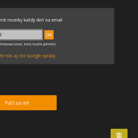
te nás aj cez Google správy
Páči sa mi!