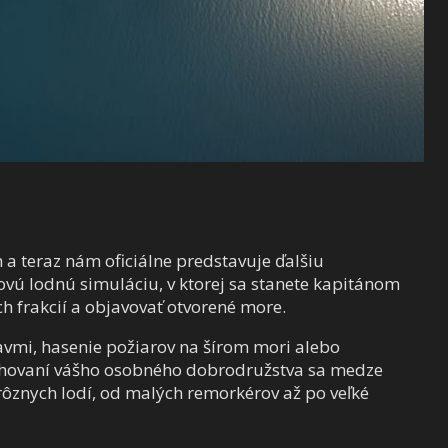
a teraz nám oficiálne predstavuje ďalšiu
novú lodnú simuláciu, v ktorej sa stanete kapitánom
ch frakcií a objavovať otvorené more.
avmi, hasenie požiarov na šírom mori alebo
vrhovaní vášho osobného dobrodružstva sa medze
ôznych lodí, od malých remorkérov až po veľké