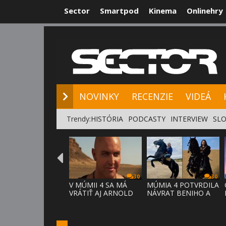
Sector
Smartpod
Kinema
Onlinehry
NOVINKY
RE
NOVINKY
RECENZIE
VIDEÁ
Trendy:
HISTÓRIA
PODCASTY
INTERVIEW
SLO
30
30
V MÚMII 4 SA MÁ
MÚMIA 4 POTVRDILA
VRÁTIŤ AJ ARNOLD
NÁVRAT BENIHO A
VOSLOO AK
ARDETHA