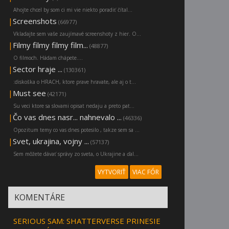
Ahojte chcel by som ci mi vie niekto poradiť čítal...
|
Screenshots
(66977)
Vkladajte sem vaše zaujímavé screenshoty z hier. O...
|
Filmy filmy filmy film...
(48877)
O filmoch. Hádam chápete....
|
Sector hraje ...
(130361)
:diskoška o HRACH, ktore prave hravate, ale aj o t...
|
Must see
(42171)
Su veci ktore sa slovami opisat nedaju a preto pat...
|
Čo vas dnes nasr... nahnevalo ...
(46336)
Opozitum temy co vas dnes potesilo , takze sem sa ...
|
Svet, ukrajina, vojny ...
(57137)
Sem môžete dávať správy zo sveta, o Ukrajine a ďal...
VYTVORIŤ
VIAC FÓR
KOMENTÁRE
SERIOUS SAM: SHATTERVERSE PRINESIE