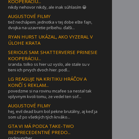
KOOPERÁCIU...
nikdy nehovor nikdy, ale inak súhlasím 😀
AUGUSTOVÉ FILMY
tiež nechápem. jednotka v tej dobe ešte fajn,
dvojka na uzavretie príbehu. ďalši...
RYAN HURST UKÁZAL, AKO VYZERAL V
ÚLOHE KRATA
SERIOUS SAM: SHATTERVERSE PRINESIE
KOOPERÁCIU...
sranda. tolko ss hier uz vyslo, ale stale su v
tieni ich prvych dvoch hier. podl...
LG REAGUJE NA KRITIKU HRÁČOV A
KONČÍ S REKLAM...
povedzme si na rovinu mcafee sa nestal tak
vplyvnym kvoli tomu, ze vedel ten sof...
AUGUSTOVÉ FILMY
hej, evil dead burn bol pekne brutálny, aj keď ja
som už po všetkých tých krváko...
GTA VI MÁ PODĽA TAKE-TWO
BEZPRECEDENTNÉ PREDO...
cockpuncher