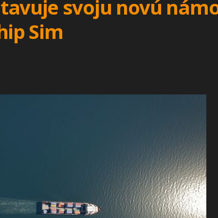
tavuje svoju novú námo
hip Sim