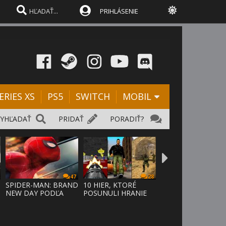
PRIHLÁSENIE
ERIES XS
PS5
SWITCH
MOBIL
VYHĽADAŤ
PRIDAŤ
PORADIŤ?
47
28
SPIDER-MAN: BRAND
10 HIER, KTORÉ
NEW DAY PODĽA
POSUNULI HRANIE
ODHADOV OT
VPRED