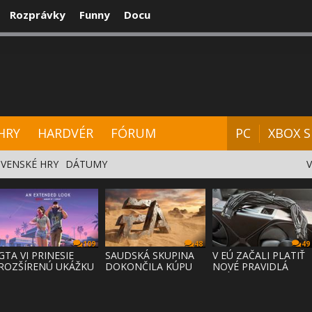
Rozprávky
Funny
Docu
CENZIE
VIDEÁ
HARDVÉR
FÓRUM
HRY
HARDVÉR
FÓRUM
PC
XBOX S
VENSKÉ HRY
DÁTUMY
109
48
49
GTA VI PRINESIE
SAUDSKÁ SKUPINA
V EÚ ZAČALI PLATIŤ
ROZŠÍRENÚ UKÁŽKU
DOKONČILA KÚPU
NOVÉ PRAVIDLÁ
NA NETFLI
EA ZA 55 MI
PRÁVA NA