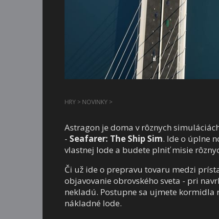
HRY
>
NOVINKY
>
Astragon je doma v rôznych simuláciách 
-
Seafarer: The Ship Sim
. Ide o úplne 
vlastnej lode a budete plniť misie rôzny
Či už ide o prepravu tovaru medzi príst
objavovanie obrovského sveta - pri na
nekladú. Postupne sa ujmete kormidla r
nákladné lode.