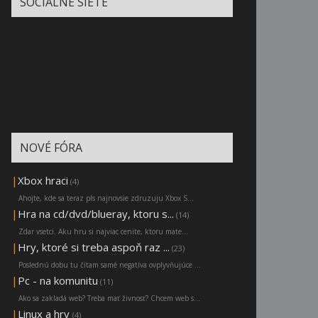
SOCIÁLNE SIETE
NOVÉ FÓRA
|
Xbox hraci
(4)
Ahojte, kde sa teraz pls najnovsie zdruzuju Xbox S...
|
Hra na cd/dvd/blueray, ktoru s...
(14)
Zdar vsetci. Aku hru si najviac cenite, ktoru mate...
|
Hry, ktoré si treba aspoň raz ...
(23)
Poslednú dobu tu čítam samé negatíva ovplyvňujúce ...
|
Pc - na komunitu
(11)
Ako sa zakladá web? Treba mať živnosť? Chcem web s...
|
Linux a hry
(4)