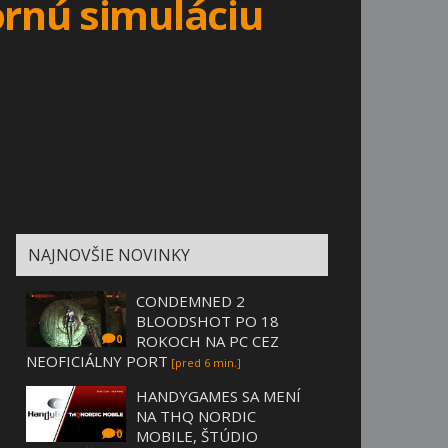
rnú simuláciu
NAJNOVŠIE NOVINKY
CONDEMNED 2
BLOODSHOT PO 18
ROKOCH NA PC CEZ
0
NEOFICIÁLNY PORT
[pred 6 min.]
HANDYGAMES SA MENÍ
NA THQ NORDIC
MOBILE, ŠTÚDIO
0