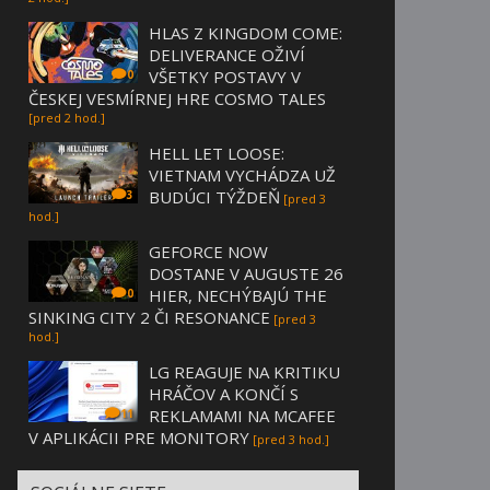
HLAS Z KINGDOM COME:
DELIVERANCE OŽIVÍ
VŠETKY POSTAVY V
0
ČESKEJ VESMÍRNEJ HRE COSMO TALES
[pred 2 hod.]
HELL LET LOOSE:
VIETNAM VYCHÁDZA UŽ
BUDÚCI TÝŽDEŇ
3
[pred 3
hod.]
GEFORCE NOW
DOSTANE V AUGUSTE 26
HIER, NECHÝBAJÚ THE
0
SINKING CITY 2 ČI RESONANCE
[pred 3
hod.]
LG REAGUJE NA KRITIKU
HRÁČOV A KONČÍ S
REKLAMAMI NA MCAFEE
11
V APLIKÁCII PRE MONITORY
[pred 3 hod.]