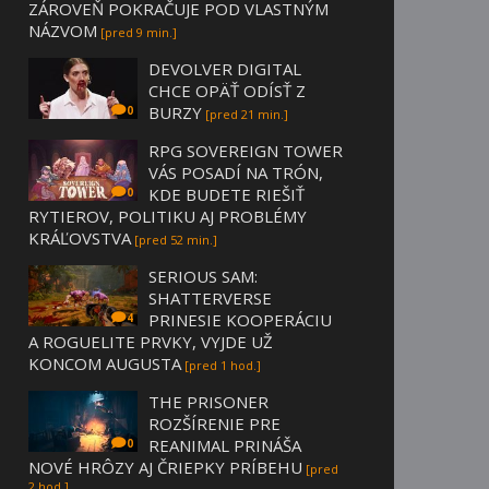
ZÁROVEŇ POKRAČUJE POD VLASTNÝM
NÁZVOM
[pred 9 min.]
DEVOLVER DIGITAL
CHCE OPÄŤ ODÍSŤ Z
BURZY
0
[pred 21 min.]
RPG SOVEREIGN TOWER
VÁS POSADÍ NA TRÓN,
KDE BUDETE RIEŠIŤ
0
RYTIEROV, POLITIKU AJ PROBLÉMY
KRÁĽOVSTVA
[pred 52 min.]
SERIOUS SAM:
SHATTERVERSE
PRINESIE KOOPERÁCIU
4
A ROGUELITE PRVKY, VYJDE UŽ
KONCOM AUGUSTA
[pred 1 hod.]
THE PRISONER
ROZŠÍRENIE PRE
REANIMAL PRINÁŠA
0
NOVÉ HRÔZY AJ ČRIEPKY PRÍBEHU
[pred
2 hod.]