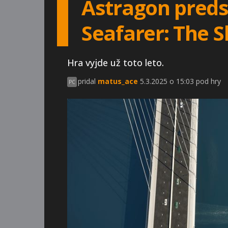
Astragon preds
Seafarer: The S
Hra vyjde už toto leto.
pridal
matus_ace
5.3.2025 o 15:03 pod hry
PC