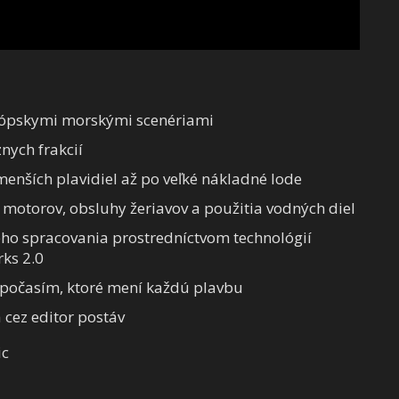
rópskymi morskými scenériami
nych frakcií
menších plavidiel až po veľké nákladné lode
y motorov, obsluhy žeriavov a použitia vodných diel
neho spracovania prostredníctvom technológií
ks 2.0
počasím, ktoré mení každú plavbu
 cez editor postáv
ic