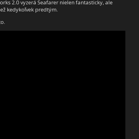
s 2.0 vyzerá Seafarer nielen fantasticky, ale
než kedykoľvek predtým.
to.