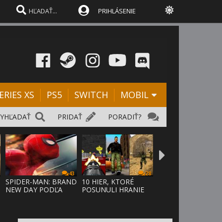
PRIHLÁSENIE
ERIES XS
PS5
SWITCH
MOBIL
VYHĽADAŤ
PRIDAŤ
PORADIŤ?
43
28
SPIDER-MAN: BRAND
10 HIER, KTORÉ
NEW DAY PODĽA
POSUNULI HRANIE
ODHADOV OT
VPRED