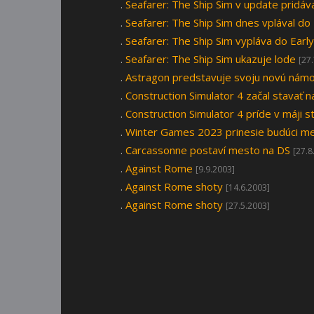
.
Seafarer: The Ship Sim v update pridáv
.
Seafarer: The Ship Sim dnes vplával do
.
Seafarer: The Ship Sim vypláva do Earl
.
Seafarer: The Ship Sim ukazuje lode
[27
.
Astragon predstavuje svoju novú námor
.
Construction Simulator 4 začal stavať n
.
Construction Simulator 4 príde v máji s
.
Winter Games 2023 prinesie budúci me
.
Carcassonne postaví mesto na DS
[27.8
.
Against Rome
[9.9.2003]
.
Against Rome shoty
[14.6.2003]
.
Against Rome shoty
[27.5.2003]