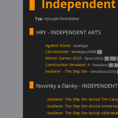
Independent 
Typ:
Vývojár/Distribútor
HRY - INDEPENDENT ARTS
Against Rome
- stratégia
Carcassonne
- Stratégia (2009)
DS
Winter Games 2023
- Šport (2022)
PC
PS4
Construction Simulator 4
- Simulácia
PC
An
Seafarer - The Ship Sim
- Simulácia (2025)
Novinky a články - INDEPENDEN
.
Seafarer: The Ship Sim dostal The Car
.
Seafarer: The Ship Sim dostal Immersi
.
Seafarer: The Ship Sim dostal záchran