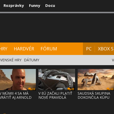
Rozprávky
Funny
Docu
CENZIE
VIDEÁ
HARDVÉR
FÓRUM
HRY
HARDVÉR
FÓRUM
PC
XBOX S
VENSKÉ HRY
DÁTUMY
30
49
48
V MÚMII 4 SA MÁ
V EÚ ZAČALI PLATIŤ
SAUDSKÁ SKUPINA
VRÁTIŤ AJ ARNOLD
NOVÉ PRAVIDLÁ
DOKONČILA KÚPU
VOSLOO AK
PRÁVA NA
EA ZA 55 MI