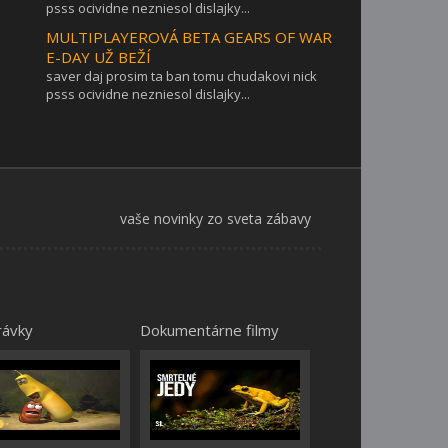
psss ocividne nezniesol dislajky...
MULTIPLAYEROVÁ BETA GEARS OF WAR
E-DAY UŽ BEŽÍ
saver daj prosim ta ban tomu chudakovi nick
psss ocividne nezniesol dislajky...
vaše novinky zo sveta zábavy
rávky
Dokumentárne filmy