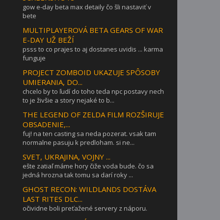
gow e-day beta max detaily čo šli nastaviť v
bete
MULTIPLAYEROVÁ BETA GEARS OF WAR
E-DAY UŽ BEŽÍ
psss to co prajes to aj dostanes uvidis ... karma
funguje
PROJECT ZOMBOID UKAZUJE SPÔSOBY
UMIERANIA, DO...
chcelo by to ľudí do toho teda npc postavy nech
to je živšie a story nejaké to b...
THE LEGEND OF ZELDA FILM ROZŠIRUJE
OBSADENIE,...
fuj! na ten casting sa neda pozerat. vsak tam
normalne pasuju k predloham. si ne...
SVET, UKRAJINA, VOJNY ...
ešte zatiaľ máme hory čiže voda bude. čo sa
jedná hrozna tak tomu sa darí roky ...
GHOST RECON: WILDLANDS DOSTÁVA
LAST RITES DLC...
očividne boli preťažené servery z náporu.