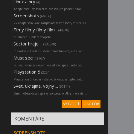
|
Linux a hry
(4)
Ahojte chcel by som ci mi vie niekto poradiť čítal...
|
Screenshots
(66966)
Vkladajte sem vaše zaujímavé screenshoty z hier. O...
|
Filmy filmy filmy film...
(48848)
O filmoch. Hádam chápete....
|
Sector hraje ...
(130340)
:diskoška o HRACH, ktore prave hravate, ale aj o t...
|
Must see
(42167)
Su veci ktore sa slovami opisat nedaju a preto pat...
|
Playstation 5
(2224)
Playstation 5 fórum - Všetko týkajúc sa tejto plat...
|
Svet, ukrajina, vojny ...
(57111)
Sem môžete dávať správy zo sveta, o Ukrajine a ďal...
VYTVORIŤ
VIAC FÓR
KOMENTÁRE
SCREENSHOTS