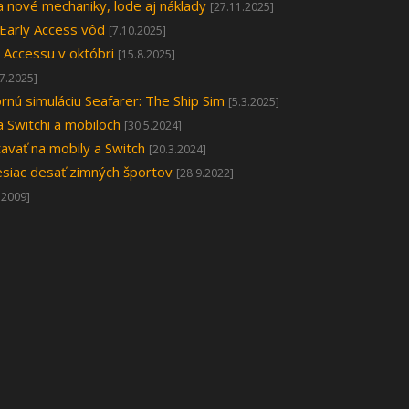
a nové mechaniky, lode aj náklady
[27.11.2025]
 Early Access vôd
[7.10.2025]
y Accessu v októbri
[15.8.2025]
.7.2025]
nú simuláciu Seafarer: The Ship Sim
[5.3.2025]
a Switchi a mobiloch
[30.5.2024]
tavať na mobily a Switch
[20.3.2024]
siac desať zimných športov
[28.9.2022]
.2009]