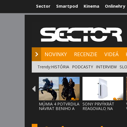
Sector
Smartpod
Kinema
Onlinehry
NOVINKY
RE
NOVINKY
RECENZIE
VIDEÁ
Trendy:
HISTÓRIA
PODCASTY
INTERVIEW
SLO
30
274
MÚMIA 4 POTVRDILA
SONY PRVÝKRÁT
NÁVRAT BENIHO A
REAGOVALO NA
ARDETHA
KRITIKU HRÁČOV,