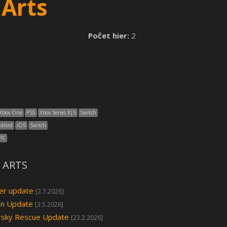
Arts
Počet hier:
2
Xbox One
PS5
Xbox Series X|S
Switch
droid
iOS
Switch
PC
T ARTS
eer update
[2.7.2026]
on Update
[3.5.2026]
ársky Rescue Update
[23.2.2026]