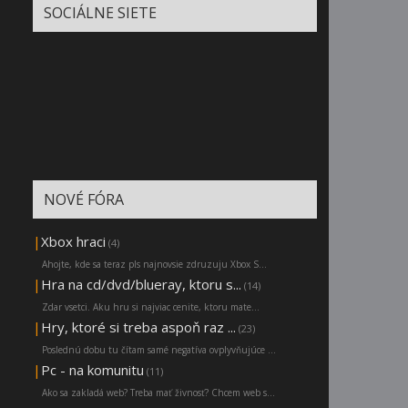
SOCIÁLNE SIETE
NOVÉ FÓRA
|
Xbox hraci
(4)
Ahojte, kde sa teraz pls najnovsie zdruzuju Xbox S...
|
Hra na cd/dvd/blueray, ktoru s...
(14)
Zdar vsetci. Aku hru si najviac cenite, ktoru mate...
|
Hry, ktoré si treba aspoň raz ...
(23)
Poslednú dobu tu čítam samé negatíva ovplyvňujúce ...
|
Pc - na komunitu
(11)
Ako sa zakladá web? Treba mať živnosť? Chcem web s...