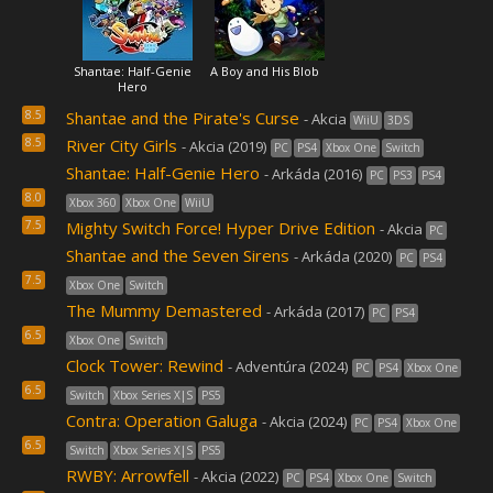
Shantae: Half-Genie
A Boy and His Blob
Hero
8.5
Shantae and the Pirate's Curse
- Akcia
WiiU
3DS
8.5
River City Girls
- Akcia (2019)
PC
PS4
Xbox One
Switch
Shantae: Half-Genie Hero
- Arkáda (2016)
PC
PS3
PS4
8.0
Xbox 360
Xbox One
WiiU
7.5
Mighty Switch Force! Hyper Drive Edition
- Akcia
PC
Shantae and the Seven Sirens
- Arkáda (2020)
PC
PS4
7.5
Xbox One
Switch
The Mummy Demastered
- Arkáda (2017)
PC
PS4
6.5
Xbox One
Switch
Clock Tower: Rewind
- Adventúra (2024)
PC
PS4
Xbox One
6.5
Switch
Xbox Series X|S
PS5
Contra: Operation Galuga
- Akcia (2024)
PC
PS4
Xbox One
6.5
Switch
Xbox Series X|S
PS5
RWBY: Arrowfell
- Akcia (2022)
PC
PS4
Xbox One
Switch