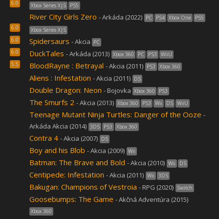
6.0
Xbox Series X|S
PS5
River City Girls Zero
- Arkáda (2022)
PC
PS4
Xbox One
PS5
6.0
Xbox Series X|S
6.0
Spidersaurs
- Akcia
PC
6.0
DuckTales
- Arkáda (2013)
Xbox 360
PC
PS3
WiiU
5.5
BloodRayne : Betrayal
- Akcia (2011)
PS3
Xbox 360
Aliens : Infestation
- Akcia (2011)
DS
Double Dragon: Neon
- Bojovka
Xbox 360
PS3
The Smurfs 2
- Akcia (2013)
Xbox 360
PS3
Wii
DS
WiiU
Teenage Mutant Ninja Turtles: Danger of the Ooze
-
Arkáda Akcia (2014)
3DS
PS3
Xbox 360
Contra 4
- Akcia (2007)
DS
Boy and his Blob
- Akcia (2009)
Wii
Batman: The Brave and Bold
- Akcia (2010)
Wii
DS
Centipede: Infestation
- Akcia (2011)
Wii
3DS
Bakugan: Champions of Vestroia
- RPG (2020)
Switch
Goosebumps: The Game
- Akčná Adventúra (2015)
Xbox 360