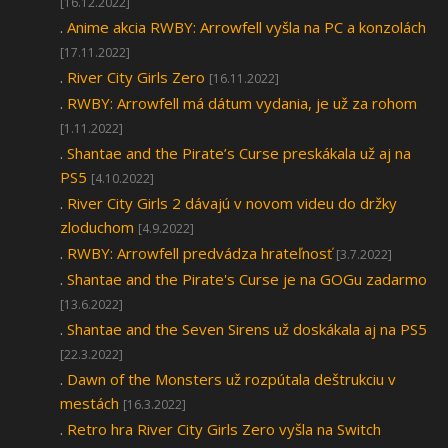
[16.12.2022]
.
Anime akcia RWBY: Arrowfell vyšla na PC a konzolách
[17.11.2022]
.
River City Girls Zero
[16.11.2022]
.
RWBY: Arrowfell má dátum vydania, je už za rohom
[1.11.2022]
.
Shantae and the Pirate’s Curse preskákala už aj na
PS5
[4.10.2022]
.
River City Girls 2 dávajú v novom videu do držky
zloduchom
[4.9.2022]
.
RWBY: Arrowfell predvádza hrateľnosť
[3.7.2022]
.
Shantae and the Pirate's Curse je na GOGu zadarmo
[13.6.2022]
.
Shantae and the Seven Sirens už doskákala aj na PS5
[22.3.2022]
.
Dawn of the Monsters už rozpútala deštrukciu v
mestách
[16.3.2022]
.
Retro hra River City Girls Zero vyšla na Switch