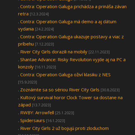
.
Contra: Operation Galuga prichádza a prináša závan
retra
[12.3.2024]
.
Contra: Operation Galuga má demo a aj dátum
vydania
[24.2.2024]
.
Contra: Operation Galuga ukazuje postavy a viac z
príbehu
[7.12.2023]
.
River City Girls dorazili na mobily
[22.11.2023]
.
Shantae Advance: Risky Revolution vyjde aj na PC a
konzoly
[16.11.2023]
.
Contra: Operation Galuga oživí klasiku z NES
[15.9.2023]
.
Zoznámte sa so sériou River City Girls
[30.8.2023]
.
Kultový survival horor Clock Tower sa dostane na
západ
[13.7.2023]
.
RWBY: Arrowfell
[25.1.2023]
.
Spidersaurs
[16.1.2023]
.
River City Girls 2 už bojujú proti zloduchom