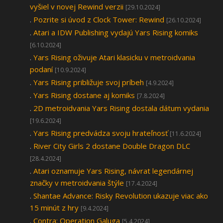
vyšiel v novej Rewind verzii
[29.10.2024]
.
Pozrite si úvod z Clock Tower: Rewind
[26.10.2024]
.
Atari a IDW Publishing vydajú Yars Rising komiks
[6.10.2024]
.
Yars Rising oživuje Atari klasicku v metroidvania
podaní
[10.9.2024]
.
Yars Rising približuje svoj príbeh
[4.9.2024]
.
Yars Rising dostane aj komiks
[7.8.2024]
.
2D metroidvania Yars Rising dostala dátum vydania
[19.6.2024]
.
Yars Rising predvádza svoju hrateľnosť
[11.6.2024]
.
River City Girls 2 dostane Double Dragon DLC
[28.4.2024]
.
Atari oznamuje Yars Rising, návrat legendárnej
značky v metroidvania štýle
[17.4.2024]
.
Shantae Advance: Risky Revolution ukazuje viac ako
15 minút z hry
[9.4.2024]
.
Contra: Operation Galuga
[5.4.2024]