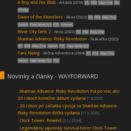
A Boy and His Blob
- Arkáda (2016)
PC
PS4
Xbox One
Wii
PS Vita
Dawn of the Monsters
- Akcia (2022)
PC
PS4
Xbox One
Switch
Xbox Series X|S
PS5
Internet
River City Girls 2
- Akcia (2022)
PC
PS4
Xbox One
Shantae Advance: Risky Revolution
- Skákačka (2025)
PC
PS4
Xbox One
Switch
PS5
Xbox Series X|S
Yars Rising
- Akčná Adventúra (2024)
PC
PS4
Xbox One
Switch
Xbox Series X|S
PS5
Novinky a články - WAYFORWARD
.
Shantae Advance: Risky Revolution má po viac ako
20 rokoch konečne dátum vydania
[1.8.2025]
.
20 rokov po začiatku vývoja sa Shantae Advance:
Risky Revolution dočká vydania
[11.5.2025]
.
Clock Tower: Rewind
[2.12.2024]
.
Legendárny japonský survival horor Clock Tower