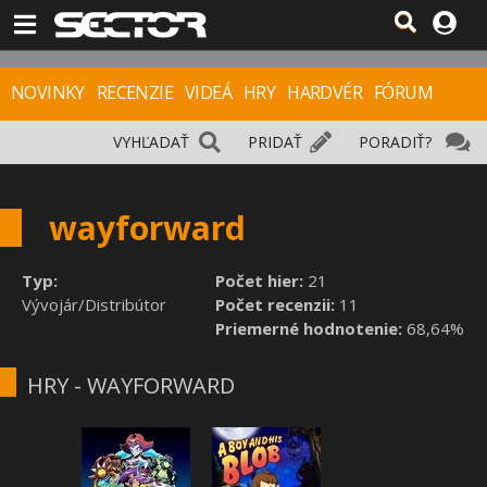
NOVINKY
RECENZIE
VIDEÁ
HRY
HARDVÉR
FÓRUM
VYHĽADAŤ
PRIDAŤ
PORADIŤ?
wayforward
Typ:
Počet hier:
21
Vývojár/Distribútor
Počet recenzii:
11
Priemerné hodnotenie:
68,64%
HRY - WAYFORWARD