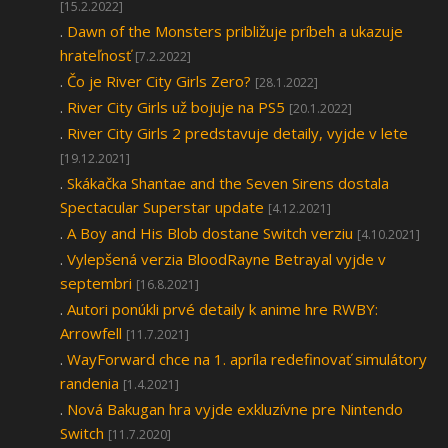
[15.2.2022]
.
Dawn of the Monsters približuje príbeh a ukazuje
hrateľnosť
[7.2.2022]
.
Čo je River City Girls Zero?
[28.1.2022]
.
River City Girls už bojuje na PS5
[20.1.2022]
.
River City Girls 2 predstavuje detaily, vyjde v lete
[19.12.2021]
.
Skákačka Shantae and the Seven Sirens dostala
Spectacular Superstar update
[4.12.2021]
.
A Boy and His Blob dostane Switch verziu
[4.10.2021]
.
Vylepšená verzia BloodRayne Betrayal vyjde v
septembri
[16.8.2021]
.
Autori ponúkli prvé detaily k anime hre RWBY:
Arrowfell
[11.7.2021]
.
WayForward chce na 1. apríla redefinovať simulátory
randenia
[1.4.2021]
.
Nová Bakugan hra vyjde exkluzívne pre Nintendo
Switch
[11.7.2020]