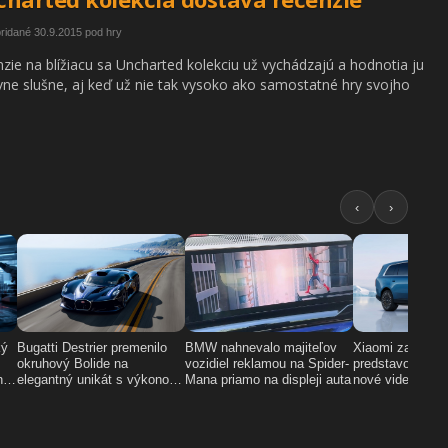
pridané 30.9.2015 pod hry
zie na blížiacu sa Uncharted kolekciu už vychádzajú a hodnotia ju
ívne slušne, aj keď už nie tak vysoko ako samostatné hry svojho