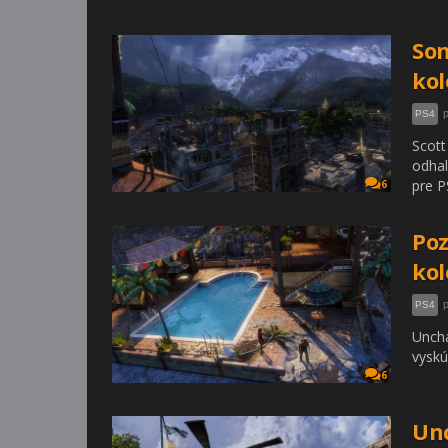
Son
kol
PS4
Scott
odhal
pre P
6
Poz
kol
PS4
Uncha
vyskú
6
Unc