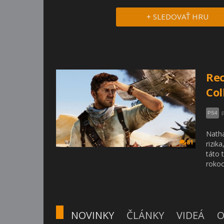
+ SLEDOVAŤ HRU
Rec
Col
p
PS4
Natha
81
rizik
táto 
roko
NOVINKY
ČLÁNKY
VIDEÁ
O