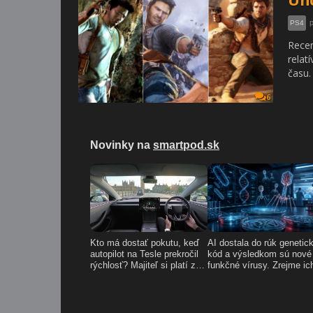
PS4
Recen
relat
času.
6