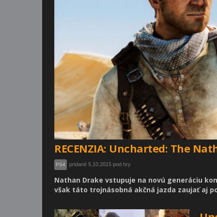
RECENZIA: Uncharted: The Nath
pridané 5.10.2015 pod hry
PS4
Nathan Drake vstupuje na novú generáciu konzo
však táto trojnásobná akčná jazda zaujať aj p
Unc