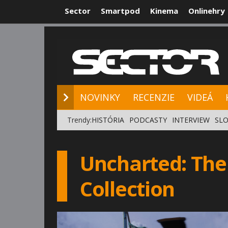
Sector
Smartpod
Kinema
Onlinehry
NOVINKY
RE
NOVINKY
RECENZIE
VIDEÁ
Trendy:
HISTÓRIA
PODCASTY
INTERVIEW
SLO
Uncharted: Th
Collection