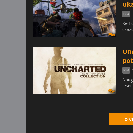
uka
PS4
Keď u
ukazu
6
Unc
po
PS4
Naugh
jesen
6
V