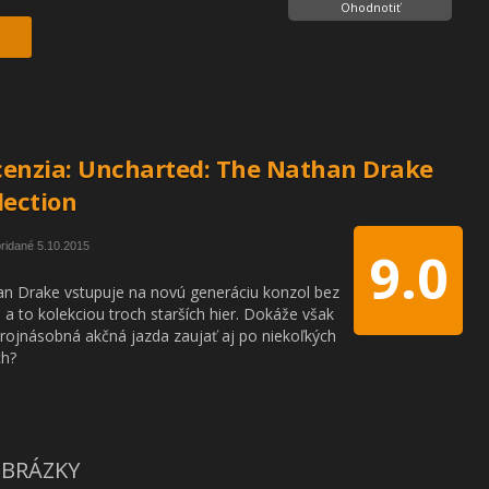
Ohodnotiť
enzia: Uncharted: The Nathan Drake
lection
ridané 5.10.2015
9.0
n Drake vstupuje na novú generáciu konzol bez
a, a to kolekciou troch starších hier. Dokáže však
trojnásobná akčná jazda zaujať aj po niekoľkých
ch?
BRÁZKY