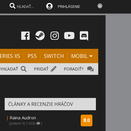
PRIHLÁSENIE
ERIES XS
PS5
SWITCH
MOBIL
VYHĽADAŤ
PRIDAŤ
PORADIŤ?
ČLÁNKY A RECENZIE HRÁČOV
|
Raina Audron
8.0
[pridané 16.7.2020
]