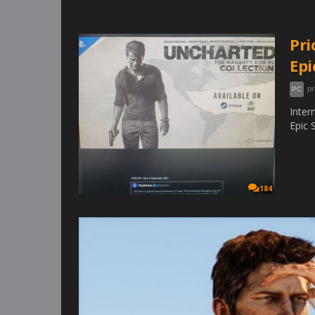
Pri
Epi
pr
PC
Inter
Epic 
184