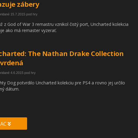
zuje zábery
pridané 15.7.2015 pod hry
ž z God of War 3 remastru vznikol čistý port, Uncharted kolekcia
je ako má remaster vyzerať.
harted: The Nathan Drake Collection
tvrdená
pridané 4.6.2015 pod hry
ty Dog potvrdilo Uncharted kolekciu pre PS4 a rovno jej určilo
ný dátum.
IAC