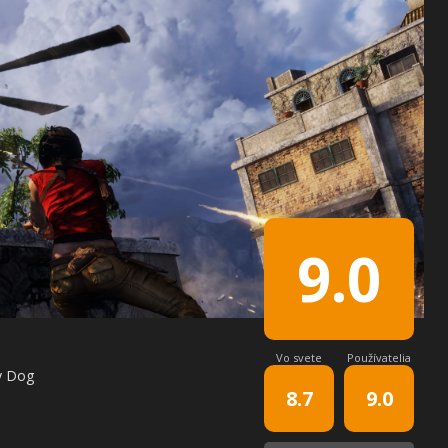
9.0
Vo svete
Používatelia
y Dog
8.7
9.0