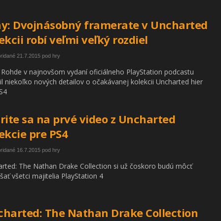
y: Dvojnásobný framerate v Uncharted
ekcii robí veľmi veľký rozdiel
pridané 21.7.2015 pod hry
 Rohde v najnovšom vydaní oficiálneho PlayStation podcastu
il niekoľko nových detailov o očakávanej kolekcii Uncharted hier
S4
rite sa na prvé video z Uncharted
ekcie pre PS4
pridané 16.7.2015 pod hry
rted: The Nathan Drake Collection si už čoskoro budú môcť
šať všetci majitelia PlayStation 4
harted: The Nathan Drake Collection