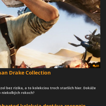
81
an Drake Collection
l bez rizika, a to kolekciou troch starších hier. Dokáže
o niekoľkých rokoch?
harted kolekcia dostáva recenzie