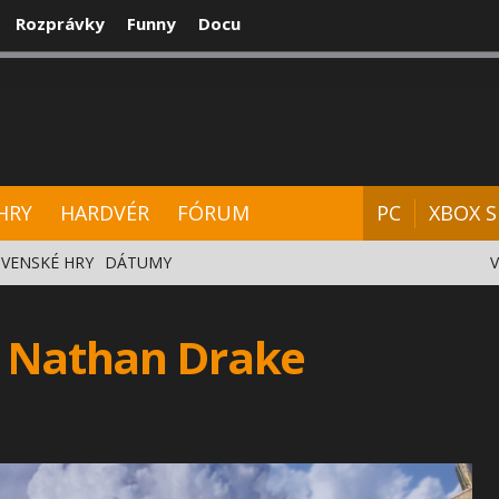
Rozprávky
Funny
Docu
CENZIE
VIDEÁ
HARDVÉR
FÓRUM
HRY
HARDVÉR
FÓRUM
PC
XBOX S
VENSKÉ HRY
DÁTUMY
e Nathan Drake