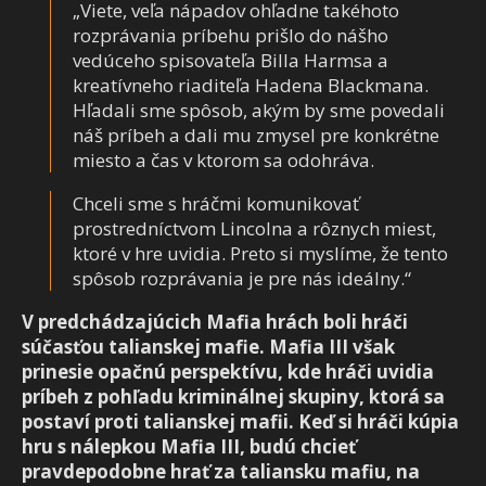
„Viete, veľa nápadov ohľadne takéhoto
rozprávania príbehu prišlo do nášho
vedúceho spisovateľa Billa Harmsa a
kreatívneho riaditeľa Hadena Blackmana.
Hľadali sme spôsob, akým by sme povedali
náš príbeh a dali mu zmysel pre konkrétne
miesto a čas v ktorom sa odohráva.
Chceli sme s hráčmi komunikovať
prostredníctvom Lincolna a rôznych miest,
ktoré v hre uvidia. Preto si myslíme, že tento
spôsob rozprávania je pre nás ideálny.“
V predchádzajúcich Mafia hrách boli hráči
súčasťou talianskej mafie. Mafia III však
prinesie opačnú perspektívu, kde hráči uvidia
príbeh z pohľadu kriminálnej skupiny, ktorá sa
postaví proti talianskej mafii. Keď si hráči kúpia
hru s nálepkou Mafia III, budú chcieť
pravdepodobne hrať za taliansku mafiu, na