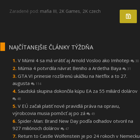
Zaradené pod:
mafia III
,
2K Games
,
2K czech
NAJČÍTANEJŠIE ČLÁNKY TÝŽDŇA
V Múmii 4 sa má vrátiť aj Arnold Vosloo ako Imhotep
30
Múmia 4 potvrdila návrat Beniho a Ardetha Baya
31
GTA VI prinesie rozšírenú ukážku na Netflix a to 27.
augusta
114
Saudská skupina dokončila kúpu EA za 55 miliárd dolárov
48
V EÚ začali platiť nové pravidlá práva na opravu,
výrobcovia musia pomôcť aj po zá
49
Spider-Man: Brand New Day podľa odhadov otvoril na
927 miliónoch dolárov
47
Return to Castle Wolfenstein je po 24 rokoch v Nemecku