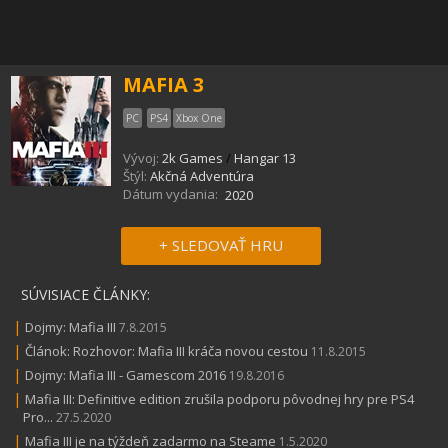
MAFIA 3
PC
PS4
Xbox One
Vývoj:
2k Games
/
Hangar 13
Štýl:
Akčná Adventúra
Dátum vydania:
2020
+ SLEDOVAŤ HRU
SÚVISIACE ČLÁNKY:
|
Dojmy: Mafia III
7.8.2015
|
Článok: Rozhovor: Mafia III kráča novou cestou
11.8.2015
|
Dojmy: Mafia III - Gamescom 2016
19.8.2016
|
Mafia III: Definitive edition zrušila podporu pôvodnej hry pre PS4
Pro...
27.5.2020
|
Mafia III je na týždeň zadarmo na Steame
1.5.2020