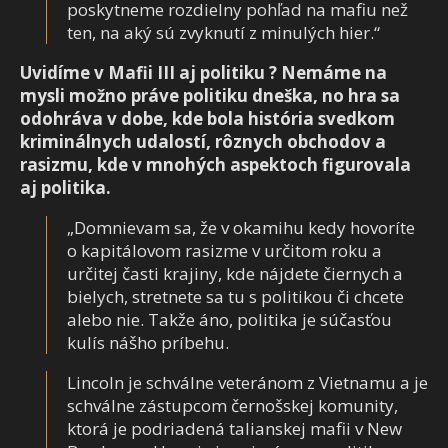
poskytneme rozdielny pohľad na mafiu než
ten, na aký sú zvyknutí z minulých hier.“
Uvidíme v Mafii III aj politiku ? Nemáme na
mysli možno práve politiku dneška, no hra sa
odohráva v dobe, kde bola história svedkom
kriminálnych udalostí, rôznych obchodov a
rasizmu, kde v mnohých aspektoch figurovala
aj politika.
„Domnievam sa, že v okamihu kedy hovoríte
o kapitálovom rasizme v určitom roku a
určitej časti krajiny, kde nájdete čiernych a
bielych, stretnete sa tu s politikou či chcete
alebo nie. Takže áno, politika je súčasťou
kulís nášho príbehu.
Lincoln je schválne veteránom z Vietnamu a je
schválne zástupcom černošskej komunity,
ktorá je podriadená talianskej mafii v New