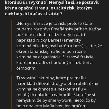
ktorú sú už zvyknutí. Nemyslíte si, že postaviť
ich na opačnú stranu je určitý risk, ktorým
niektorých hráčov stratíte ?
„Nemyslím si, že je to risk, pretože stále
budeme rozprávať mafiánsky príbeh. Keď sa
pozriete na ľudí medzi ktorých patrí
napríklad Nicky Barnes (americký
kriminálnik, drogový barón a boss) zistíte, že
okrem talianskej mafie tu boli rôzne
kriminálne organizácie, či rasové frakcie,
ktoré pracovali s chudobnými aziatmi a
černochmi.
Tí vytvárali skupiny, ktoré pre mafiu
napríklad dílovali drogy alebo robili rôzne
kriminálne činnosti a neskôr mafiu v
mnohých ohľadoch nahradili. Skutočne si
nemyslím, že by sme vytvorili niečo, čo by
bolo opakom Mafia hier, len hráčom