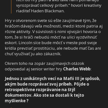
vyrozprávať celkový príbeh.“ hovorí kreatívny
riaditeľ Haden Blackman.
Hry v otvorenom svete sú ešte zaujímavé tým, že
hráčom dávajú veľa možností, medzi ktoré patria aj
rôzne aktivity. V súvislosti s nimi vývojári hovoria o
tom, že si hráči nebudú môcť na ulici vyzdvihnúť
eskort. Lincoln síce bude môcť v meste pod svoje
krídla prevziať prostitúciu, ale nebude mať čas ani
chuť využívať ju ako zákazník.
Okrem toho na zopár zaujímavých otázok
odpovedal aj senior writer hry
Charles Webb
:
Jednou z unikátnych vecí na Mafii III je spôsob,
akým bude rozprávať svoj príbeh. Pôjde o
retrospektívne rozprávanie na štýl
dokumentov. Ako ste sa dostali k tejto
myšlienke ?