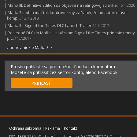
|
Mafia III: Definitive Edition sa objavila na ratingovej stránke...
6.4.2020
|
Mafia 3 mohla mať tak kontroverzný začiatok, že ho autori museli
kompl...
12.7.2018
|
Mafia 3 - Sign of the Times DLC Launch Trailer
25.7.2017
|
Posledné DLC do Mafie III s názvom Sign of the Times prinesie temný
pr...
11.7.2017
viac noviniek o Mafia 3 >
Prosím prihláste sa pre možnosť pridania komentáru.
Môžete sa prihlásiť cez Sector konto, alebo Facebook.
PRIHLÁSIŤ
Ochrana súkromia
|
Reklama
|
Kontakt
ISSN 1336-7285. Všetky práva vyhradené. (c) 2026 SECTOR Online