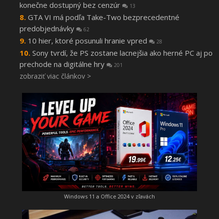
konečne dostupný bez cenzúr
13
GTA VI má podľa Take-Two bezprecedentné
predobjednávky
62
10 hier, ktoré posunuli hranie vpred
28
Sony tvrdí, že PS zostane lacnejšia ako herné PC aj po
prechode na digitálne hry
201
zobraziť viac článkov >
Windows 11 a Office 2024 v zľavách