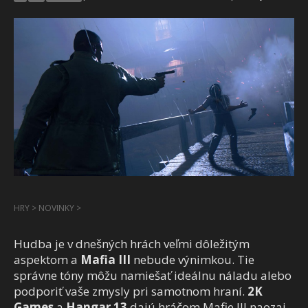
HRY
>
NOVINKY
>
Hudba je v dnešných hrách veľmi dôležitým
aspektom a
Mafia III
nebude výnimkou. Tie
správne tóny môžu namiešať ideálnu náladu alebo
podporiť vaše zmysly pri samotnom hraní.
2K
Games
a
Hangar 13
dajú hráčom Mafie III naozaj