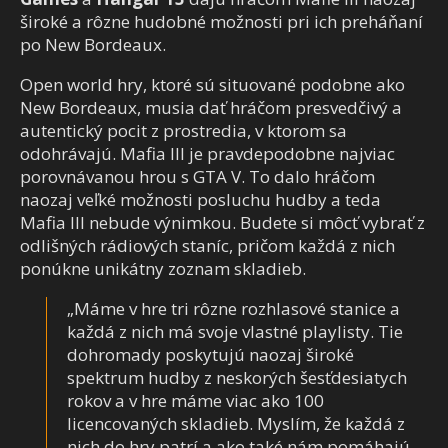
široké a rôzne hudobné možnosti pri ich preháňaní
po New Bordeaux.
Open world hry, ktoré sú situované podobne ako
New Bordeaux, musia dať hráčom presvedčivý a
autentický pocit z prostredia, v ktorom sa
odohrávajú. Mafia III je pravdepodobne najviac
porovnávanou hrou s GTA V. To dalo hráčom
naozaj veľké možnosti posluchu hudby a teda
Mafia III nebude výnimkou. Budete si môcť vybrať z
odlišných rádiových staníc, pričom každá z nich
ponúkne unikátny zoznam skladieb.
„Máme v hre tri rôzne rozhlasové stanice a
každá z nich má svoje vlastné playlisty. Tie
dohromady poskytujú naozaj široké
spektrum hudby z neskorých šesťdesiatych
rokov a v hre máme viac ako 100
licencovaných skladieb. Myslím, že každá z
nich do hry patrí a ako také nám pomáhajú