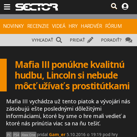
NOVINKY
RECENZIE
VIDEÁ
HRY
HARDVÉR
FÓRUM
VYHĽADAŤ
PRIDAŤ
PORADIŤ?
Mafia III ponúkne kvalitnú
hudbu, Lincoln si nebude
môcť užívať s prostitútkami
Mafia III vychádza už tento piatok a vývojári nás
zásobujú ešte poslednými dôležitými
informáciami, ktoré by sme o hre mali vedieť a
ktoré nás prinútia viac sa na ňu tešiť.
pridal
Gam_er
5.10.2016 o 19:19 pod hry
PC
PS4
Xbox One