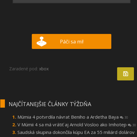
Páči sa mi!
Zaradené pod:
xbox
NAJČÍTANEJŠIE ČLÁNKY TÝŽDŇA
Múmia 4 potvrdila návrat Beniho a Ardetha Baya
30
V Múmii 4 sa má vrátiť aj Arnold Vosloo ako Imhotep
30
Saudská skupina dokončila kúpu EA za 55 miliárd dolárov