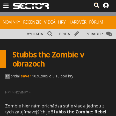
NOVINKY
RECENZIE
VIDEÁ
HRY
HARDVÉR
FÓRUM
VYHĽADAŤ
PRIDAŤ
PORADIŤ?
Stubbs the Zombie v
obrazoch
pridal
saver
10.9.2005 o 8:10 pod hry
PC
HRY
>
NOVINKY
>
Zombie hier nám prichádza stále viac a jednou z
tých zaujímavejších je
Stubbs the Zombie: Rebel