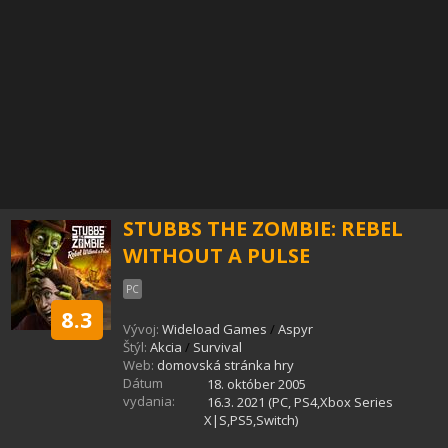
STUBBS THE ZOMBIE: REBEL
WITHOUT A PULSE
PC
8.3
Vývoj:
Wideload Games
/
Aspyr
Štýl:
Akcia
/
Survival
Web:
domovská stránka hry
Dátum
18. október 2005
vydania:
16.3. 2021 (PC, PS4,Xbox Series
X|S,PS5,Switch)