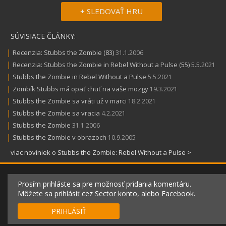
+ SLEDOVAŤ HRU
SÚVISIACE ČLÁNKY:
|
Recenzia: Stubbs the Zombie (83)
31.1.2006
|
Recenzia: Stubbs the Zombie in Rebel Without a Pulse (55)
5.5.2021
|
Stubbs the Zombie in Rebel Without a Pulse
5.5.2021
|
Zombík Stubbs má opäť chuť na vaše mozgy
19.3.2021
|
Stubbs the Zombie sa vráti už v marci
18.2.2021
|
Stubbs the Zombie sa vracia
4.2.2021
|
Stubbs the Zombie
31.1.2006
|
Stubbs the Zombie v obrazoch
10.9.2005
viac noviniek o Stubbs the Zombie: Rebel Without a Pulse >
Prosím prihláste sa pre možnosť pridania komentáru.
Môžete sa prihlásiť cez Sector konto, alebo Facebook.
PRIHLÁSIŤ