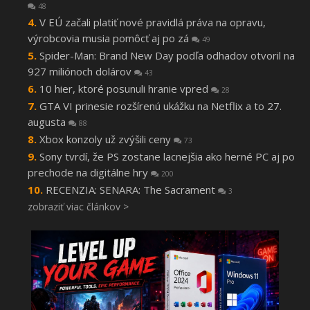
48
V EÚ začali platiť nové pravidlá práva na opravu,
výrobcovia musia pomôcť aj po zá
49
Spider-Man: Brand New Day podľa odhadov otvoril na
927 miliónoch dolárov
43
10 hier, ktoré posunuli hranie vpred
28
GTA VI prinesie rozšírenú ukážku na Netflix a to 27.
augusta
88
Xbox konzoly už zvýšili ceny
73
Sony tvrdí, že PS zostane lacnejšia ako herné PC aj po
prechode na digitálne hry
200
RECENZIA: SENARA: The Sacrament
3
zobraziť viac článkov >