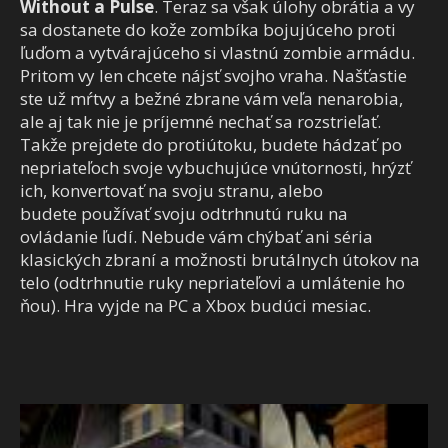
Without a Pulse
. Teraz sa však úlohy obrátia a vy
sa dostanete do kože zombíka bojujúceho proti
ľuďom a vytvárajúceho si vlastnú zombie armádu.
Pritom vy len chcete nájsť svojho vraha. Našťastie
ste už mŕtvy a bežné zbrane vám veľa nenarobia,
ale aj tak nie je príjemné nechať sa rozstrieľať.
Takže prejdete do protiútoku, budete hádzať po
nepriateľoch svoje vybuchujúce vnútornosti, hrýzť
ich, konvertovať na svoju stranu, alebo
budete používať svoju odtrhnutú ruku na
ovládanie ľudí. Nebude vám chýbať ani séria
klasických zbraní a možnosti brutálnych útokov na
telo (odtrhnutie ruky nepriateľovi a umlátenie ho
ňou). Hra vyjde na PC a Xbox budúci mesiac.