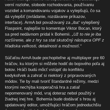
verní rozlohe, slobode rozhodovania, používaniu
vozidiel a komandovaniu vojakov a vylepšujú, čo sa
dá vylepšiť (ovládanie, rozdávanie príkazov,
interface). ArmA bol považovaný za „iba“ vylepšený
Flaspoint, najlepšie to komentuje Viktor Bocan, ktorý
sa pred nedávnom pridal k Bohemii.
„Už to nie je iba
rozšírenie, ale z hry sa stal skutočný nástupca OPF z
hľadiska veľkosti, detailnosti a možností.“
Súčaťou ArmA bude pochopiteľne aj multiplayer pre 60
hráčov, ku ktorým si môžete hodiť do bojového poľa aj
botov. Hráči budú môcť vstúpiť do konfliktu
kedykoľvek a zahrať si niektorý z pripravovaných
módov. Tie by mali tvoriť štandardné režimy, medzi
ktorými nechýba kooperačná hra a zatiaľ
nepomenovaný mód, vraj doteraz nebol použitý v
žiadnej inej hre. Bohemia bude dodávať s hrou aj
updatovaný editor, umožňujúci hráčom jednoduchšiu