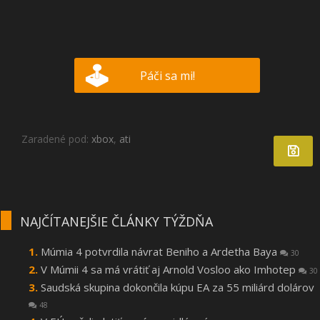
Páči sa mi!
Zaradené pod:
xbox
,
ati
NAJČÍTANEJŠIE ČLÁNKY TÝŽDŇA
Múmia 4 potvrdila návrat Beniho a Ardetha Baya
30
V Múmii 4 sa má vrátiť aj Arnold Vosloo ako Imhotep
30
Saudská skupina dokončila kúpu EA za 55 miliárd dolárov
48