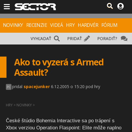
NOVINKY
RECENZIE
VIDEÁ
HRY
HARDVÉR
FÓRUM
VYHĽADAŤ
PRIDAŤ
PORADIŤ?
Ako to vyzerá s Armed
Assault?
pridal
spacejunker
6.12.2005 o 15:20 pod hry
PC
HRY
>
NOVINKY
>
České štúdio Bohemia Interactive sa po trápení s
Xbox verziou Operation Flaspoint: Elite môže naplno