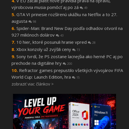
V EÚ začali platiť nové pravidlá práva na opravu,
výrobcovia musia pomôcť aj po zá
49
GTA VI prinesie rozšírenú ukážku na Netflix a to 27.
augusta
98
Spider-Man: Brand New Day podľa odhadov otvoril na
927 miliónoch dolárov
43
10 hier, ktoré posunuli hranie vpred
28
Xbox konzoly už zvýšili ceny
73
Sony tvrdí, že PS zostane lacnejšia ako herné PC aj po
prechode na digitálne hry
200
Refractor games prepustilo všetkých vývojárov FIFA
World Cup: Launch Edition, hra
15
zobraziť viac článkov >