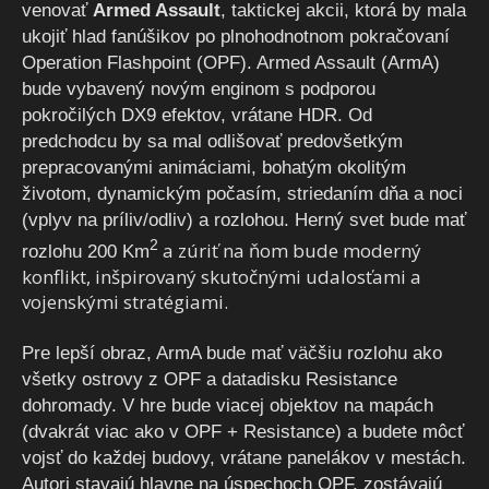
venovať
Armed Assault
, taktickej akcii, ktorá by mala
ukojiť hlad fanúšikov po plnohodnotnom pokračovaní
Operation Flashpoint (OPF). Armed Assault (ArmA)
bude vybavený novým enginom s podporou
pokročilých DX9 efektov, vrátane HDR. Od
predchodcu by sa mal odlišovať predovšetkým
prepracovanými animáciami, bohatým okolitým
životom, dynamickým počasím, striedaním dňa a noci
(vplyv na príliv/odliv) a rozlohou. Herný svet bude mať
2
a zúriť na ňom bude moderný
rozlohu 200 Km
konflikt, inšpirovaný skutočnými udalosťami a
vojenskými stratégiami.
Pre lepší obraz, ArmA bude mať väčšiu rozlohu ako
všetky ostrovy z OPF a datadisku Resistance
dohromady. V hre bude viacej objektov na mapách
(dvakrát viac ako v OPF + Resistance) a budete môcť
vojsť do každej budovy, vrátane panelákov v mestách.
Autori stavajú hlavne na úspechoch OPF, zostávajú