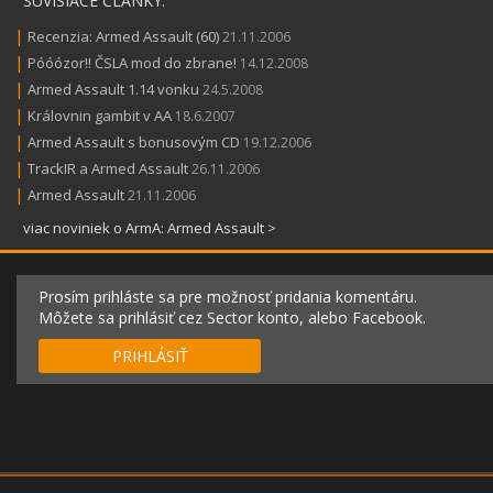
SÚVISIACE ČLÁNKY:
|
Recenzia: Armed Assault (60)
21.11.2006
|
Póóózor!! ČSLA mod do zbrane!
14.12.2008
|
Armed Assault 1.14 vonku
24.5.2008
|
Královnin gambit v AA
18.6.2007
|
Armed Assault s bonusovým CD
19.12.2006
|
TrackIR a Armed Assault
26.11.2006
|
Armed Assault
21.11.2006
viac noviniek o ArmA: Armed Assault >
Prosím prihláste sa pre možnosť pridania komentáru.
Môžete sa prihlásiť cez Sector konto, alebo Facebook.
PRIHLÁSIŤ