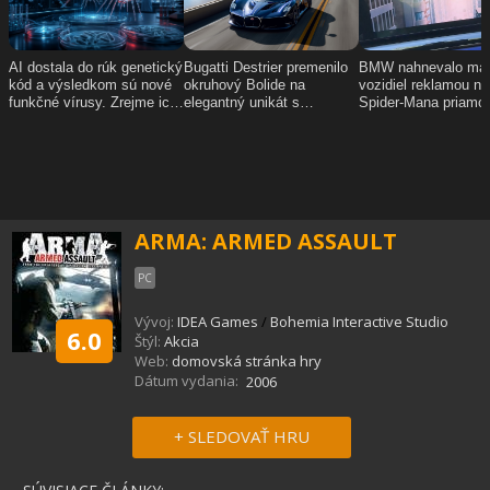
ARMA: ARMED ASSAULT
PC
Vývoj:
IDEA Games
/
Bohemia Interactive Studio
6.0
Štýl:
Akcia
Web:
domovská stránka hry
Dátum vydania:
2006
+ SLEDOVAŤ HRU