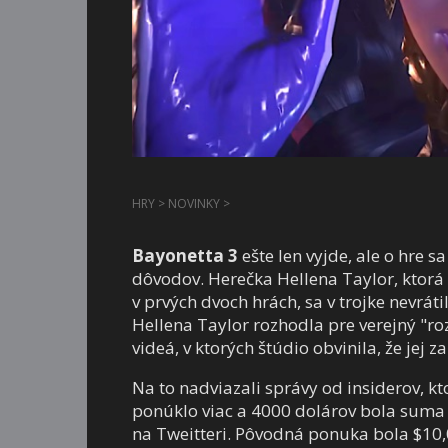
HRY
>
NOVINKY
>
Bayonetta 3
ešte len vyjde, ale o hre s
dôvodov. Herečka Hellena Taylor, ktorá 
v prvých dvoch hrách, sa v trojke nevrát
Hellena Taylor rozhodla pre verejný "r
videá, v ktorých štúdio obvinila, že jej 
Na to nadviazali správy od insiderov, kt
ponúklo viac a 4000 dolárov bola suma l
na Tweitteri. Pôvodná ponuka bola $10,0