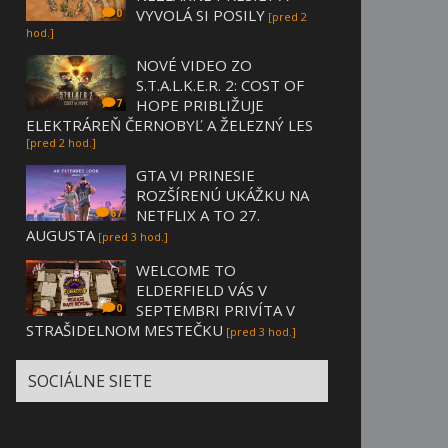
VYVOLÁ SI POSILY
0
[pred 2
hod.]
NOVÉ VIDEO ZO
S.T.A.L.K.E.R. 2: COST OF
HOPE PRIBLIŽUJE
7
ELEKTRÁREŇ ČERNOBYĽ A ŽELEZNÝ LES
[pred 2 hod.]
GTA VI PRINESIE
ROZŠÍRENÚ UKÁŽKU NA
NETFLIX A TO 27.
67
AUGUSTA
[pred 3 hod.]
WELCOME TO
ELDERFIELD VÁS V
SEPTEMBRI PRIVÍTA V
0
STRAŠIDELNOM MESTEČKU
[pred 3 hod.]
SOCIÁLNE SIETE