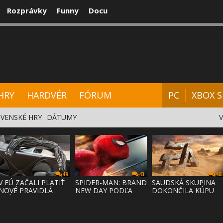
Rozprávky
Funny
Docu
CENZIE
VIDEÁ
HARDVÉR
FÓRUM
HRY
HARDVÉR
FÓRUM
PC
XBOX S
VENSKÉ HRY
DÁTUMY
49
43
48
V EÚ ZAČALI PLATIŤ
SPIDER-MAN: BRAND
SAUDSKÁ SKUPINA
NOVÉ PRAVIDLÁ
NEW DAY PODĽA
DOKONČILA KÚPU
PRÁVA NA
ODHADOV OT
EA ZA 55 MI