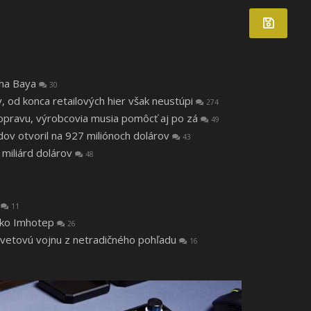
tha Baya
30
v, od konca retailových hier však neustúpi
274
a opravu, výrobcovia musia pomôcť aj po zá
49
v otvoril na 927 miliónoch dolárov
43
 miliárd dolárov
48
a
11
 ako Imhotep
26
svetovú vojnu z netradičného pohľadu
16