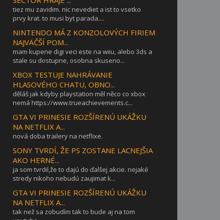
tiez mu zavidim. nic nevediet a ist to vsetko
prvy krat. to musi byt parada....
NINTENDO MÁ Z KONZOLOVÝCH FIRIEM
NAJVÄČŠÍ POM...
mam kupene digi veci este na wiiu, alebo 3ds a
stale su dostupne, osobna skuseno...
XBOX TESTUJE NAHRÁVANIE
HLASOVÉHO CHATU, OBNO...
děláš jak kdyby playstation měl něco co xbox
nemá https://www.trueachievements.c...
GTA VI PRINESIE ROZŠÍRENÚ UKÁŽKU
NA NETFLIX A...
nová doba trailery na netflixe.
SONY TVRDÍ, ŽE PS ZOSTANE LACNEJŠIA
AKO HERNÉ...
ja som tvrdil,že to dajú do ďalšej akcie. nejaké
stredy nikoho nebudú zaujimat k...
GTA VI PRINESIE ROZŠÍRENÚ UKÁŽKU
NA NETFLIX A...
tak než sa zobudím tak to bude aj na tom