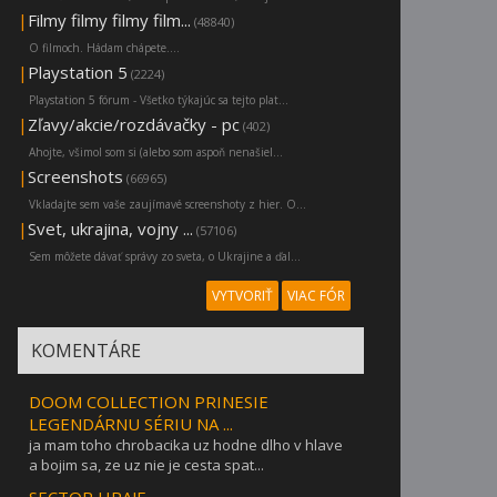
|
Filmy filmy filmy film...
(48840)
O filmoch. Hádam chápete....
|
Playstation 5
(2224)
Playstation 5 fórum - Všetko týkajúc sa tejto plat...
|
Zľavy/akcie/rozdávačky - pc
(402)
Ahojte, všimol som si (alebo som aspoň nenašiel...
|
Screenshots
(66965)
Vkladajte sem vaše zaujímavé screenshoty z hier. O...
|
Svet, ukrajina, vojny ...
(57106)
Sem môžete dávať správy zo sveta, o Ukrajine a ďal...
VYTVORIŤ
VIAC FÓR
KOMENTÁRE
DOOM COLLECTION PRINESIE
LEGENDÁRNU SÉRIU NA ...
ja mam toho chrobacika uz hodne dlho v hlave
a bojim sa, ze uz nie je cesta spat...
SECTOR HRAJE ...