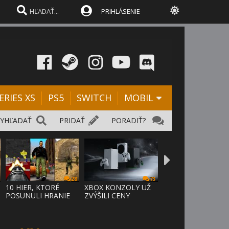
PRIHLÁSENIE
ERIES XS
PS5
SWITCH
MOBIL
VYHĽADAŤ
PRIDAŤ
PORADIŤ?
28
73
10 HIER, KTORÉ
XBOX KONZOLY UŽ
POSUNULI HRANIE
ZVÝŠILI CENY
VPRED