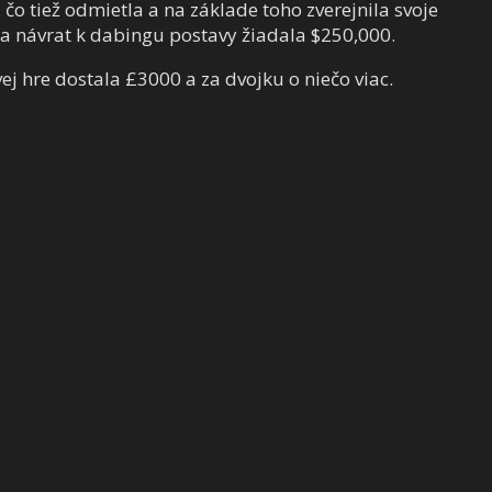
 čo tiež odmietla a na základe toho zverejnila svoje
za návrat k dabingu postavy žiadala $250,000.
vej hre dostala £3000 a za dvojku o niečo viac.