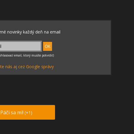
te nás aj cez Google správy
Páči sa mi!
(+1)