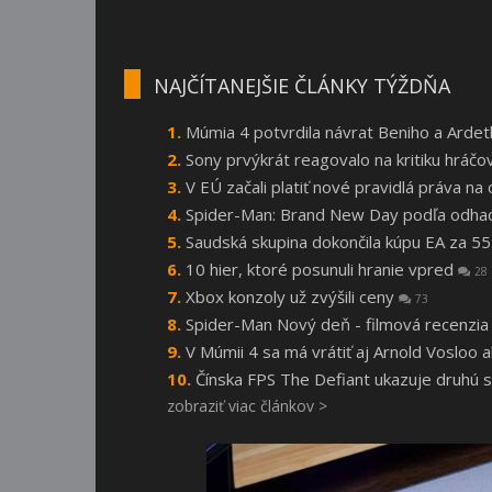
NAJČÍTANEJŠIE ČLÁNKY TÝŽDŇA
Múmia 4 potvrdila návrat Beniho a Arde
Sony prvýkrát reagovalo na kritiku hráčo
V EÚ začali platiť nové pravidlá práva n
Spider-Man: Brand New Day podľa odhado
Saudská skupina dokončila kúpu EA za 55
10 hier, ktoré posunuli hranie vpred
28
Xbox konzoly už zvýšili ceny
73
Spider-Man Nový deň - filmová recenzi
V Múmii 4 sa má vrátiť aj Arnold Vosloo
Čínska FPS The Defiant ukazuje druhú 
zobraziť viac článkov >