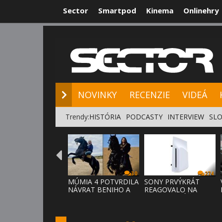
Sector
Smartpod
Kinema
Onlinehry
NOVINKY
RE
NOVINKY
RECENZIE
VIDEÁ
Trendy:
HISTÓRIA
PODCASTY
INTERVIEW
SLO
30
274
MÚMIA 4 POTVRDILA
SONY PRVÝKRÁT
NÁVRAT BENIHO A
REAGOVALO NA
ARDETHA
KRITIKU HRÁČOV,