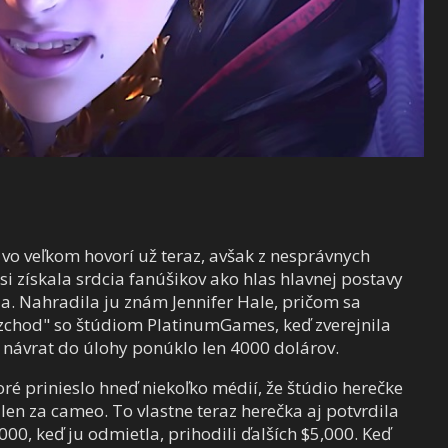
a vo veľkom hovorí už teraz, avšak z nesprávnych
si získala srdcia fanúšikov ako hlas hlavnej postavy
ila. Nahradila ju znám Jennifer Hale, pričom sa
ozchod" so štúdiom PlatinumGames, keď zverejnila
za návrat do úlohy ponúklo len 4000 dolárov.
oré prinieslo hneď niekoľko médií, že štúdio herečke
en za cameo. To vlastne teraz herečka aj potvrdila
00, keď ju odmietla, prihodili ďalších $5,000. Keď