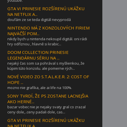
youtube.
GTA VI PRINESIE ROZŠÍRENÚ UKÁŽKU
NA NETFLIX A...
doufám ze se teda digitál nevyprodá
NINTENDO MÁ Z KONZOLOVÝCH FIRIEM
NAJVÄČŠÍ POM...
nikdy bych u nintenda nekoupil digitál. oni rádi
hry odříznou , hlavně si krabic...
DOOM COLLECTION PRINESIE
LEGENDÁRNU SÉRIU NA ...
nejaký čas som sa pohrával s myšlienkou, že
kúpim túto konzolu. ale pomerne rých...
NOVÉ VIDEO ZO S.T.A.L.K.E.R. 2: COST OF
HOPE ...
mozno nie grafika, ale ai life na 100%.
SONY TVRDÍ, ŽE PS ZOSTANE LACNEJŠIA
AKO HERNÉ...
bazar vobec nie je nejaky svaty gral co zrazal
ceny dole,..ceny padali dole, cas...
GTA VI PRINESIE ROZŠÍRENÚ UKÁŽKU
NA NETFLIX A...