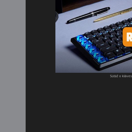
Súťaž o kláve