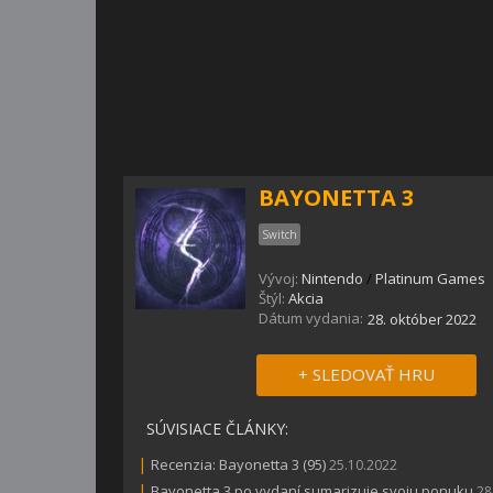
BAYONETTA 3
Switch
Vývoj:
Nintendo
/
Platinum Games
Štýl:
Akcia
Dátum vydania:
28. október 2022
+ SLEDOVAŤ HRU
SÚVISIACE ČLÁNKY:
|
Recenzia: Bayonetta 3 (95)
25.10.2022
|
Bayonetta 3 po vydaní sumarizuje svoju ponuku
28