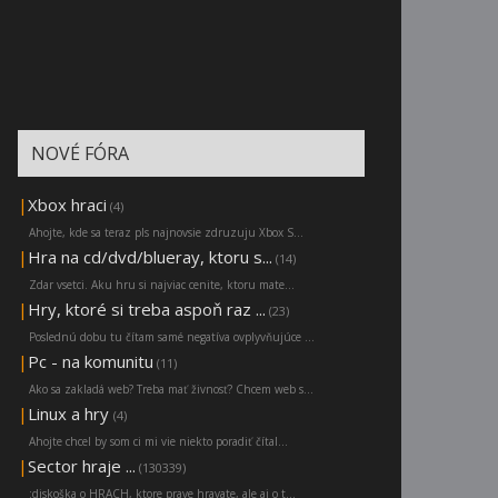
NOVÉ FÓRA
|
Xbox hraci
(4)
Ahojte, kde sa teraz pls najnovsie zdruzuju Xbox S...
|
Hra na cd/dvd/blueray, ktoru s...
(14)
Zdar vsetci. Aku hru si najviac cenite, ktoru mate...
|
Hry, ktoré si treba aspoň raz ...
(23)
Poslednú dobu tu čítam samé negatíva ovplyvňujúce ...
|
Pc - na komunitu
(11)
Ako sa zakladá web? Treba mať živnosť? Chcem web s...
|
Linux a hry
(4)
Ahojte chcel by som ci mi vie niekto poradiť čítal...
|
Sector hraje ...
(130339)
:diskoška o HRACH, ktore prave hravate, ale aj o t...