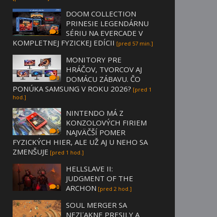
DOOM COLLECTION
PRINESIE LEGENDÁRNU
SÉRIU NA EVERCADE V
3
KOMPLETNEJ FYZICKEJ EDÍCII
[pred 57 min.]
MONITORY PRE
HRÁČOV, TVORCOV AJ
DOMÁCU ZÁBAVU. ČO
0
PONÚKA SAMSUNG V ROKU 2026?
[pred 1
hod.]
NINTENDO MÁ Z
KONZOLOVÝCH FIRIEM
NAJVÄČŠÍ POMER
5
FYZICKÝCH HIER, ALE UŽ AJ U NEHO SA
ZMENŠUJE
[pred 1 hod.]
HELLSLAVE II:
JUDGMENT OF THE
ARCHON
0
[pred 2 hod.]
SOUL MERGER SA
NEZĽAKNE PRESILY A