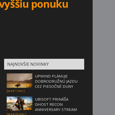
 vyššiu ponuku
NAJNOVŠIE NOVINKY
UPWIND PLÁNUJE
DOBRODRUŽNÚ JAZDU
CEZ PIESOČNÉ DUNY
0
[pred 1 min.]
UBISOFT PRINÁŠA
GHOST RECON
ANNIVERSARY STREAM
0
[pred 26 min.]