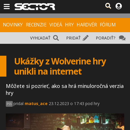
NOVINKY
RECENZIE
VIDEÁ
HRY
HARDVÉR
FÓRUM
VYHĽADAŤ
PRIDAŤ
PORADIŤ?
Ukážky z Wolverine hry
unikli na internet
Môžete si pozrieť, ako sa hrá minuloročná verzia
hry
pridal
matus_ace
23.12.2023 o 17:43 pod hry
PS5