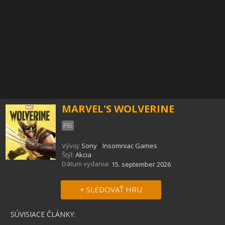
MARVEL'S WOLVERINE
PS5
Vývoj:
Sony
/
Insomniac Games
Štýl:
Akcia
Dátum vydania:
15. september 2026
+ SLEDOVAŤ HRU
SÚVISIACE ČLÁNKY: