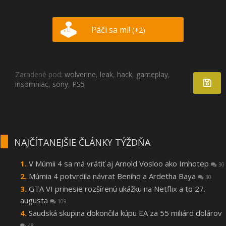
Páči sa mi!
(+2)
Zaradené pod:
wolverine
,
leak
,
hack
,
gameplay
,
insomniac
,
sony
,
PS5
NAJČÍTANEJŠIE ČLÁNKY TÝŽDŇA
V Múmii 4 sa má vrátiť aj Arnold Vosloo ako Imhotep
30
Múmia 4 potvrdila návrat Beniho a Ardetha Baya
30
GTA VI prinesie rozšírenú ukážku na Netflix a to 27.
augusta
109
Saudská skupina dokončila kúpu EA za 55 miliárd dolárov
48