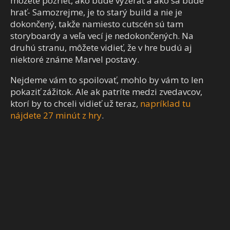
môžete pozrieť, ako bude vyzerať a ako sa bude
hrať- Samozrejme, je to starý build a nie je
dokončený, takže namiesto cutscén sú tam
storyboardy a veľa vecí je nedokončených. Na
druhú stranu, môžete vidieť, že v hre budú aj
niektoré známe Marvel postavy.
Nejdeme vám to spoilovať, mohlo by vám to len
pokaziť zážitok. Ale ak patríte medzi zvedavcov,
ktorí by to chceli vidieť už teraz,
napríklad tu
nájdete 27 minút z hry
.