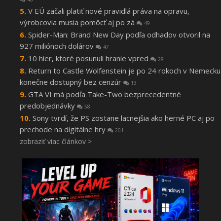
V EÚ začali platiť nové pravidlá práva na opravu,
výrobcovia musia pomôcť aj po zá
49
Spider-Man: Brand New Day podľa odhadov otvoril na
927 miliónoch dolárov
47
10 hier, ktoré posunuli hranie vpred
28
Return to Castle Wolfenstein je po 24 rokoch v Nemecku
konečne dostupný bez cenzúr
13
GTA VI má podľa Take-Two bezprecedentné
predobjednávky
58
Sony tvrdí, že PS zostane lacnejšia ako herné PC aj po
prechode na digitálne hry
201
zobraziť viac článkov >