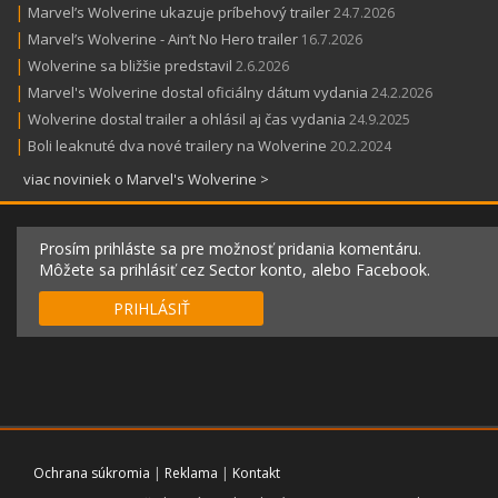
|
Marvel’s Wolverine ukazuje príbehový trailer
24.7.2026
|
Marvel’s Wolverine - Ain’t No Hero trailer
16.7.2026
|
Wolverine sa bližšie predstavil
2.6.2026
|
Marvel's Wolverine dostal oficiálny dátum vydania
24.2.2026
|
Wolverine dostal trailer a ohlásil aj čas vydania
24.9.2025
|
Boli leaknuté dva nové trailery na Wolverine
20.2.2024
viac noviniek o Marvel's Wolverine >
Prosím prihláste sa pre možnosť pridania komentáru.
Môžete sa prihlásiť cez Sector konto, alebo Facebook.
PRIHLÁSIŤ
Ochrana súkromia
|
Reklama
|
Kontakt