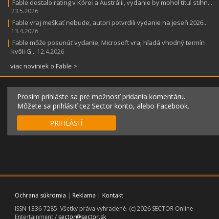
|
Fable dostalo rating v Kórei a Austrálii, vydanie by mohol titul stihn...
23.5.2026
|
Fable vraj meškať nebude, autori potvrdili vydanie na jeseň 2026...
13.4.2026
|
Fable môže posunúť vydanie, Microsoft vraj hľadá vhodný termín
kvôli G...
12.4.2026
viac noviniek o Fable >
Prosím prihláste sa pre možnosť pridania komentáru.
Môžete sa prihlásiť cez Sector konto, alebo Facebook.
PRIHLÁSIŤ
Ochrana súkromia
|
Reklama
|
Kontakt
ISSN 1336-7285. Všetky práva vyhradené. (c) 2026 SECTOR Online
Entertainment /
sector@sector.sk