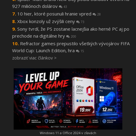
927 miliónoch dolárov
43
10 hier, ktoré posunuli hranie vpred
28
Xbox konzoly už zvýšili ceny
73
Sony tvrdí, že PS zostane lacnejšia ako herné PC aj po
prechode na digitálne hry
200
Refractor games prepustilo všetkých vývojárov FIFA
World Cup: Launch Edition, hra
15
zobraziť viac článkov >
Windows 11 a Office 2024 v zľavách