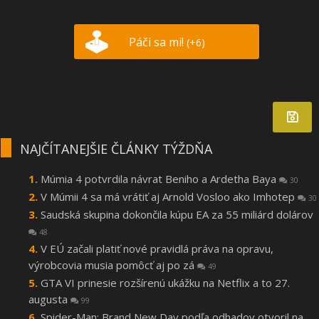
Páči sa mi!
(+6)
NAJČÍTANEJŠIE ČLÁNKY TÝŽDŇA
Múmia 4 potvrdila návrat Beniho a Ardetha Baya
30
V Múmii 4 sa má vrátiť aj Arnold Vosloo ako Imhotep
30
Saudská skupina dokončila kúpu EA za 55 miliárd dolárov
48
V EÚ začali platiť nové pravidlá práva na opravu,
výrobcovia musia pomôcť aj po zá
49
GTA VI prinesie rozšírenú ukážku na Netflix a to 27.
augusta
99
Spider-Man: Brand New Day podľa odhadov otvoril na