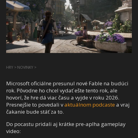
HRY
>
NOVINKY
>
Microsoft oficiálne presunul nové Fable na budúci
rok. Pôvodne ho chcel vydať ešte tento rok, ale
hovorí, že hre dá viac času a vyjde v roku 2026.
Presnejšie to povedali v
aktuálnom podcaste
a vraj
čakanie bude stáť za to.
Do pocastu pridali aj krátke pre-aplha gameplay
video: