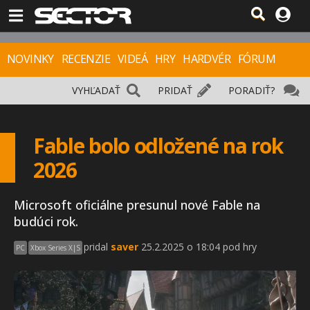
NOVINKY
RECENZIE
VIDEÁ
HRY
HARDVÉR
FÓRUM
VYHĽADAŤ
PRIDAŤ
PORADIŤ?
Fable bolo odložené na rok
2026
Microsoft oficiálne presunul nové Fable na
budúci rok.
pridal
saver
25.2.2025 o 18:04 pod hry
PC
Xbox Series X|S