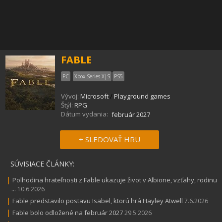
FABLE
PC
Xbox Series X|S
PS5
Vývoj:
Microsoft
/
Playground games
Štýl:
RPG
Dátum vydania:
február 2027
+ SLEDOVAŤ HRU
SÚVISIACE ČLÁNKY:
|
Polhodina hrateľnosti z Fable ukazuje život v Albione, vzťahy, rodinu
...
10.6.2026
|
Fable predstavilo postavu Isabel, ktorú hrá Hayley Atwell
7.6.2026
|
Fable bolo odložené na február 2027
29.5.2026