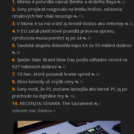
Múmia 4 potvrdila návrat Beniho a Ardetha Baya
30
Sony prvýkrát reagovalo na kritiku hráčov, od konca
retailových hier však neustúpi
274
V Múmii 4 sa má vrátiť aj Arnold Vosloo ako Imhotep
30
V EÚ začali platiť nové pravidlá práva na opravu,
výrobcovia musia pomôcť aj po zá
49
Saudská skupina dokončila kúpu EA za 55 miliárd dolárov
48
Spider-Man: Brand New Day podľa odhadov otvoril na
927 miliónoch dolárov
43
10 hier, ktoré posunuli hranie vpred
28
Xbox konzoly už zvýšili ceny
73
Sony tvrdí, že PS zostane lacnejšia ako herné PC aj po
prechode na digitálne hry
198
RECENZIA: SENARA: The Sacrament
3
zobraziť viac článkov >