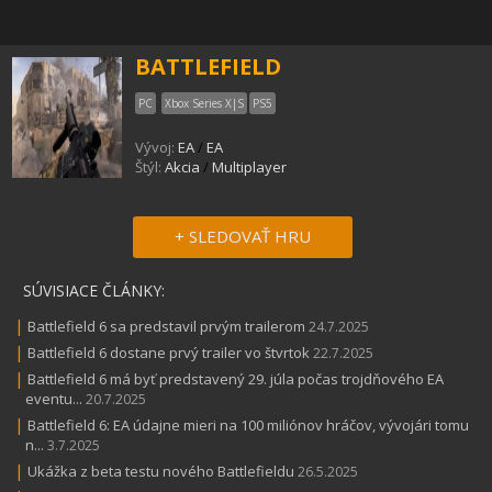
BATTLEFIELD
PC
Xbox Series X|S
PS5
Vývoj:
EA
/
EA
Štýl:
Akcia
/
Multiplayer
+ SLEDOVAŤ HRU
SÚVISIACE ČLÁNKY:
|
Battlefield 6 sa predstavil prvým trailerom
24.7.2025
|
Battlefield 6 dostane prvý trailer vo štvrtok
22.7.2025
|
Battlefield 6 má byť predstavený 29. júla počas trojdňového EA
eventu...
20.7.2025
|
Battlefield 6: EA údajne mieri na 100 miliónov hráčov, vývojári tomu
n...
3.7.2025
|
Ukážka z beta testu nového Battlefieldu
26.5.2025