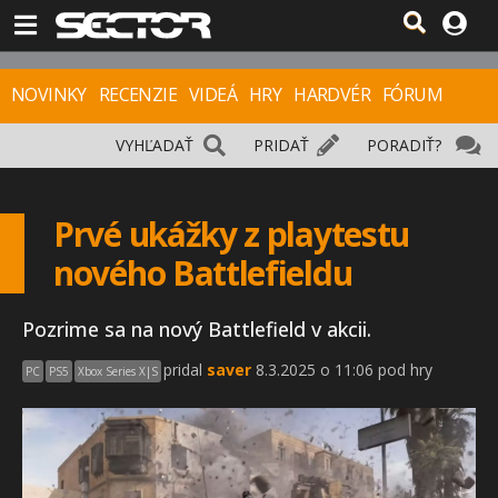
NOVINKY
RECENZIE
VIDEÁ
HRY
HARDVÉR
FÓRUM
VYHĽADAŤ
PRIDAŤ
PORADIŤ?
Prvé ukážky z playtestu
nového Battlefieldu
Pozrime sa na nový Battlefield v akcii.
pridal
saver
8.3.2025 o 11:06 pod hry
PC
PS5
Xbox Series X|S