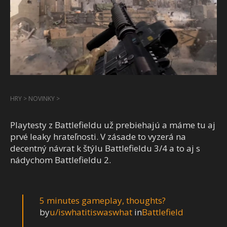
HRY
>
NOVINKY
>
Playtesty z Battlefieldu už prebiehajú a máme tu aj
prvé leaky hrateľnosti. V zásade to vyzerá na
decentný návrat k štýlu Battlefieldu 3/4 a to aj s
nádychom Battlefieldu 2.
5 minutes gameplay, thoughts?
by
u/iswhatitiswaswhat
in
Battlefield