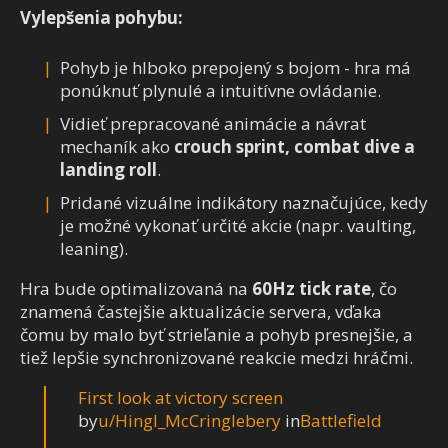
Vylepšenia pohybu:
Pohyb je hlboko prepojený s bojom - hra má
ponúknuť plynulé a intuitívne ovládanie.
Vidieť prepracované animácie a návrat
mechaník ako
crouch sprint, combat dive a
landing roll
.
Pridané vizuálne indikátory naznačujúce, kedy
je možné vykonať určité akcie (napr. vaulting,
leaning).
Hra bude optimalizovaná na
60Hz tick rate
, čo
znamená častejšie aktualizácie servera, vďaka
čomu by malo byť strieľanie a pohyb presnejšie, a
tiež lepšie synchronizované reakcie medzi hráčmi.
First look at victory screen
by
u/Hingl_McCringlebery
in
Battlefield