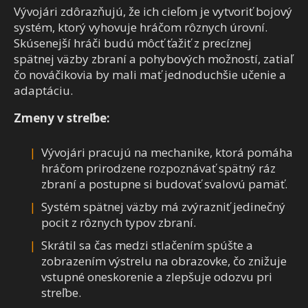
Vývojári zdôrazňujú, že ich cieľom je vytvoriť bojový
systém, ktorý vyhovuje hráčom rôznych úrovní.
Skúsenejší hráči budú môcť ťažiť z precíznej
spätnej väzby zbraní a pohybových možností, zatiaľ
čo nováčikovia by mali mať jednoduchšie učenie a
adaptáciu.
Zmeny v streľbe:
Vývojári pracujú na mechanike, ktorá pomáha
hráčom prirodzene rozpoznávať spätný ráz
zbraní a postupne si budovať svalovú pamäť.
Systém spätnej väzby má zvýrazniť jedinečný
pocit z rôznych typov zbraní.
Skrátil sa čas medzi stlačením spúšte a
zobrazením výstrelu na obrazovke, čo znižuje
vstupné oneskorenie a zlepšuje odozvu pri
streľbe.