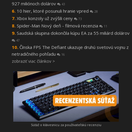
927 miliónoch dolárov
43
10 hier, ktoré posunuli hranie vpred
28
Xbox konzoly už zvýšili ceny
73
Spider-Man Nový deň - filmová recenzia
11
Saudská skupina dokončila kúpu EA za 55 miliárd dolárov
47
Čínska FPS The Defiant ukazuje druhú svetovú vojnu z
netradičného pohľadu
16
zobraziť viac článkov >
Súťaž o klávesnicu za používateľskú recenziu