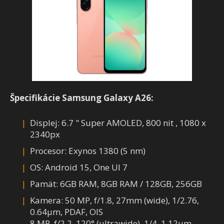
Špecifikácie Samsung Galaxy A26:
Displej: 6.7 " Super AMOLED, 800 nit , 1080 x
2340px
Procesor: Exynos 1380 (5 nm)
OS: Android 15, One UI 7
Pamät: 6GB RAM, 8GB RAM / 128GB, 256GB
Kamera: 50 MP, f/1.8, 27mm (wide), 1/2.76,
0.64µm, PDAF, OIS
8 MP, f/2.2, 120° (ultrawide), 1/4, 1.12µm