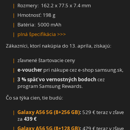
Rozmery: 162.2 x 77.5 x 7.4 mm
Hmotnosť: 198 g
Batéria: 5000 mAh
plná špecifikácia >>>
Zákazníci, ktorí nakúpia do 13. apríla, získajú:
zľavnené štartovacie ceny
e-voucher
pri nákupe cez e-shop samsung.sk,
3 % späť vo vernostných bodoch
cez
program Samsung Rewards.
Čo sa týka cien, tie budú:
Galaxy A56 5G (8+256 GB)
:
529 € teraz v zľave
za
439 €
Galaxy A56 5G (8+128 GB)
:
479 € teraz v zľave