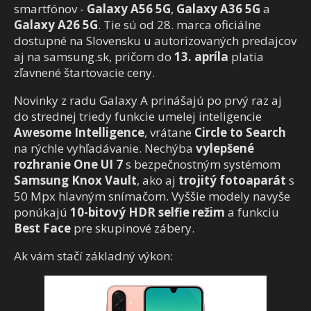
smartfónov -
Galaxy A56 5G
,
Galaxy A36 5G
a
Galaxy A26 5G
. Tie sú od 28. marca oficiálne
dostupné na Slovensku u autorizovaných predajcov
aj na samsung.sk, pričom do
13. apríla
platia
zľavnené štartovacie ceny.
Novinky z radu Galaxy A prinášajú po prvý raz aj
do strednej triedy funkcie umelej inteligencie
Awesome Intelligence
, vrátane
Circle to Search
na rýchle vyhľadávanie. Nechýba
vylepšené
rozhranie One UI 7
s bezpečnostným systémom
Samsung Knox Vault
, ako aj
trojitý fotoaparát
s
50 Mpx hlavným snímačom. Vyššie modely navyše
ponúkajú
10-bitový HDR selfie režim
a funkciu
Best Face
pre skupinové zábery.
Ak vám stačí základný výkon: