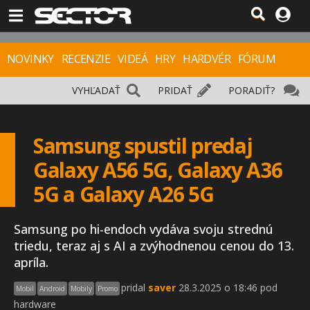
NOVINKY
RECENZIE
VIDEÁ
HRY
HARDVÉR
FÓRUM
VYHĽADAŤ
PRIDAŤ
PORADIŤ?
Samsung spustil predaj
Galaxy A56 5G, Galaxy A36
5G a Galaxy A26 5G
Samsung po hi-endoch vydáva svoju strednú
triedu, teraz aj s AI a zvýhodnenou cenou do 13.
apríla.
pridal
saver
28.3.2025 o 18:46 pod
Mobil
Android
Mobily
Promo
hardware