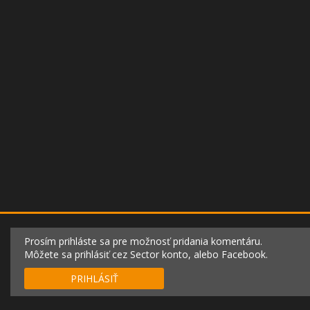
Prosím prihláste sa pre možnosť pridania komentáru.
Môžete sa prihlásiť cez Sector konto, alebo Facebook.
PRIHLÁSIŤ