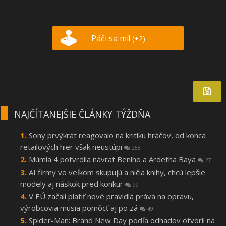
Páči sa mi!
(+2)
NAJČÍTANEJŠIE ČLÁNKY TÝŽDŇA
Sony prvýkrát reagovalo na kritiku hráčov, od konca
retailových hier však neustúpi
258
Múmia 4 potvrdila návrat Beniho a Ardetha Baya
27
AI firmy vo veľkom skupujú a ničia knihy, chcú lepšie
modely aj náskok pred konkur
99
V EÚ začali platiť nové pravidlá práva na opravu,
výrobcovia musia pomôcť aj po zá
49
Spider-Man: Brand New Day podľa odhadov otvoril na