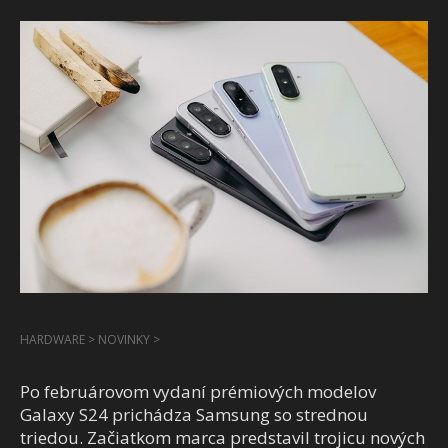
HARDWARE
>
NOVINKY
>
Po februárovom vydaní prémiových modelov
Galaxy S24 prichádza Samsung so strednou
triedou. Začiatkom marca predstavil trojicu nových