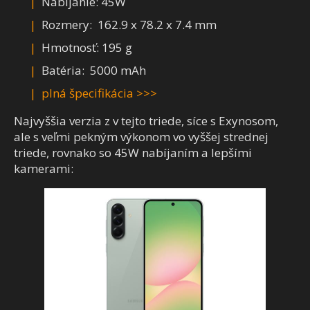
Nabíjanie: 45W
Rozmery: 162.9 x 78.2 x 7.4 mm
Hmotnosť: 195 g
Batéria: 5000 mAh
plná špecifikácia >>>
Najvyššia verzia z v tejto triede, síce s Exynosom,
ale s veľmi pekným výkonom vo vyššej strednej
triede, rovnako so 45W nabíjaním a lepšími
kamerami: