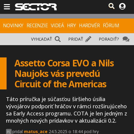
NOVINKY
RECENZIE
VIDEÁ
HRY
HARDVÉR
FÓRUM
VYHĽADAŤ
PRIDAŤ
PORADIŤ?
Assetto Corsa EVO a Nils
Naujoks vás prevedú
Circuit of the Americas
Táto príručka je súčasťou širšieho úsilia
vývojárov podporiť hráčov v rámci rozširujúceho
sa Early Access programu. COTA je len jedným z
mnohých nových prídavkov v aktualizácii 0.2.
pridal
matus_ace
24.5.2025 o 18:44 pod hry
PC