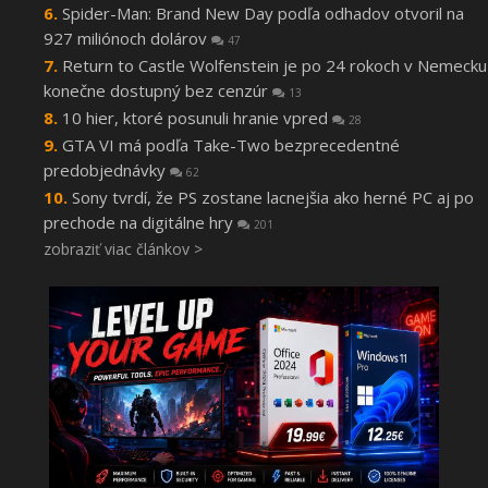
Spider-Man: Brand New Day podľa odhadov otvoril na
927 miliónoch dolárov
47
Return to Castle Wolfenstein je po 24 rokoch v Nemecku
konečne dostupný bez cenzúr
13
10 hier, ktoré posunuli hranie vpred
28
GTA VI má podľa Take-Two bezprecedentné
predobjednávky
62
Sony tvrdí, že PS zostane lacnejšia ako herné PC aj po
prechode na digitálne hry
201
zobraziť viac článkov >