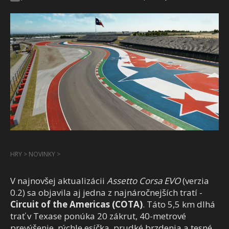
HRY
>
NOVINKY
>
V najnovšej aktualizácii
Assetto Corsa EVO
(verzia
0.2) sa objavila aj jedna z najnáročnejších tratí -
Circuit of the Americas (COTA)
. Táto 5,5 km dlhá
trať v Texase ponúka 20 zákrut, 40-metrové
prevýšenie, rýchle esíčka, prudké brzdenia a tesné