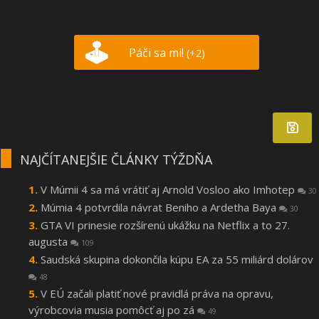
Páči sa mi!
(+2)
NAJČÍTANEJŠIE ČLÁNKY TÝŽDŇA
V Múmii 4 sa má vrátiť aj Arnold Vosloo ako Imhotep
30
Múmia 4 potvrdila návrat Beniho a Ardetha Baya
30
GTA VI prinesie rozšírenú ukážku na Netflix a to 27.
augusta
109
Saudská skupina dokončila kúpu EA za 55 miliárd dolárov
48
V EÚ začali platiť nové pravidlá práva na opravu,
výrobcovia musia pomôcť aj po zá
49