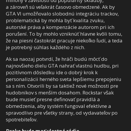
milióny v závislosti od popularity skladby,
a zároveň sú veľakrát časovo obmedzené. Ak by
GTA VI umožňovalo slobodnú integráciu trackov,
problematická by mohla byť kvalita zvuku,
autorské práva a kompenzácie autorom pri ich
porušení. To by mohlo vzniknúť hlavne kvôli tomu,
že na piesni častokrát pracuje niekoľko ľudí, a teda
je potrebný súhlas každého z nich.
Ak sa naozaj potvrdí, že hráči budú môcť do
najnovšieho dielu GTA nahrať vlastnú hudbu, pri
pozitívnom dôsledku ide o dobrý krok k
personalizácii herného sveta lepšiemu prepojeniu
sa s ním. Otvorili by sa taktiež nové možnosti pre
hudobníkov s menším dosahom. Rockstar však
bude musieť presne definovať pravidlá a
obmedzenia, aby systém fungoval efektívne a
spravodlivo pre všetky strany, od vydavateľov po
spotrebiteľov.