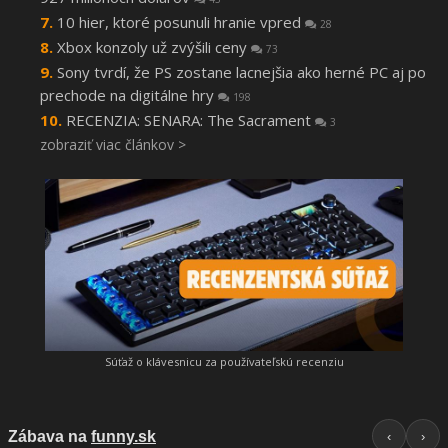
10 hier, ktoré posunuli hranie vpred
28
Xbox konzoly už zvýšili ceny
73
Sony tvrdí, že PS zostane lacnejšia ako herné PC aj po
prechode na digitálne hry
198
RECENZIA: SENARA: The Sacrament
3
zobraziť viac článkov >
Súťaž o klávesnicu za používateľskú recenziu