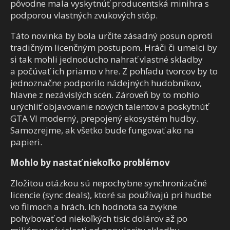
pôvodne mala vyskytnúť producentská minihra s
podporou vlastných zvukových stôp.
Táto novinka by bola určite zásadný posun oproti
tradičným licenčným postupom. Hráči či umelci by
si tak mohli jednoducho nahrať vlastné skladby
a počúvať ich priamo v hre. Z pohľadu tvorcov by to
jednoznačne podporilo nádejných hudobníkov,
hlavne z nezávislých scén. Zároveň by to mohlo
urýchliť objavovanie nových talentov a poskytnúť
GTA VI moderný, prepojený ekosystém hudby.
Samozrejme, ak všetko bude fungovať ako na
papieri.
Mohlo by nastať niekoľko problémov
Zložitou otázkou sú nepochybne synchronizačné
licencie (sync deals), ktoré sa používajú pri hudbe
vo filmoch a hrách. Ich hodnota sa zvykne
pohybovať od niekoľkých tisíc dolárov až po