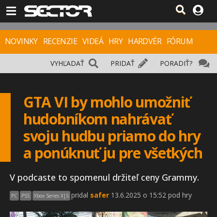
NOVINKY
RECENZIE
VIDEÁ
HRY
HARDVÉR
FÓRUM
VYHĽADAŤ
PRIDAŤ
PORADIŤ?
GTA VI by mohlo umožniť
hudobníkom nahrávať
svoju hudbu priamo do hry
a ponúknuť ju pre všetkých
V podcaste to spomenul držiteľ ceny Grammy.
pridal
safer
13.6.2025 o 15:52 pod hry
PC
PS5
Xbox Series X|S