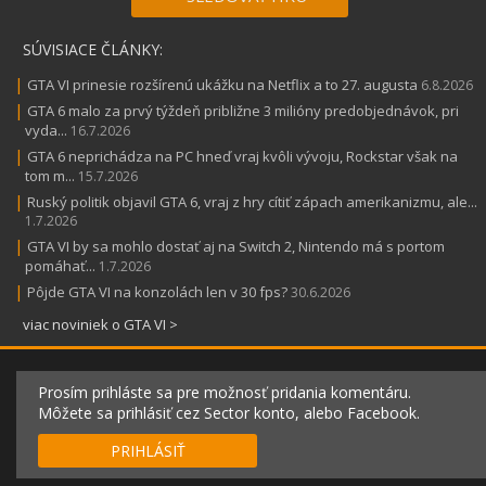
SÚVISIACE ČLÁNKY:
|
GTA VI prinesie rozšírenú ukážku na Netflix a to 27. augusta
6.8.2026
|
GTA 6 malo za prvý týždeň približne 3 milióny predobjednávok, pri
vyda...
16.7.2026
|
GTA 6 neprichádza na PC hneď vraj kvôli vývoju, Rockstar však na
tom m...
15.7.2026
|
Ruský politik objavil GTA 6, vraj z hry cítiť zápach amerikanizmu, ale...
1.7.2026
|
GTA VI by sa mohlo dostať aj na Switch 2, Nintendo má s portom
pomáhať...
1.7.2026
|
Pôjde GTA VI na konzolách len v 30 fps?
30.6.2026
viac noviniek o GTA VI >
Prosím prihláste sa pre možnosť pridania komentáru.
Môžete sa prihlásiť cez Sector konto, alebo Facebook.
PRIHLÁSIŤ