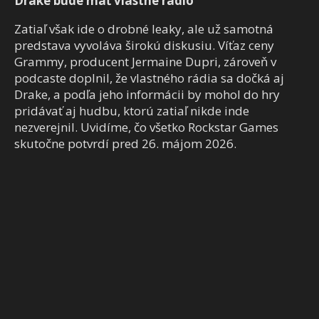
Drake bude mať vlastné rádio
Zatiaľ však ide o drobné leaky, ale už samotná
predstava vyvoláva širokú diskusiu. Víťaz ceny
Grammy, producent Jermaine Dupri, zároveň v
podcaste doplnil, že vlastného rádia sa dočká aj
Drake, a podľa jeho informácii by mohol do hry
pridávať aj hudbu, ktorú zatiaľ nikde inde
nezverejnil. Uvidíme, čo všetko Rockstar Games
skutočne potvrdí pred 26. májom 2026.