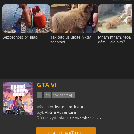
GTA VI
PC
PS5
Xbox Series X|S
Vývoj:
Rockstar
/
Rockstar
Štýl:
Akčná Adventúra
Dátum vydania:
19. november 2026
+ SLEDOVAŤ HRU