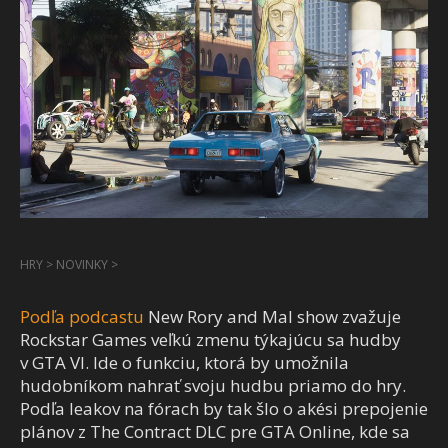
HRY
>
NOVINKY
>
Podľa podcastu
New Rory and Mal show zvažuje
Rockstar Games veľkú zmenu týkajúcu sa hudby
v GTA VI. Ide o funkciu, ktorá by umožnila
hudobníkom nahrať svoju hudbu priamo do hry.
Podľa leakov na fórach by tak šlo o akési prepojenie
plánov z The Contract DLC pre GTA Online, kde sa