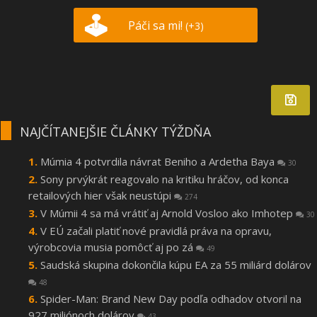
Páči sa mi!
(+3)
NAJČÍTANEJŠIE ČLÁNKY TÝŽDŇA
Múmia 4 potvrdila návrat Beniho a Ardetha Baya
30
Sony prvýkrát reagovalo na kritiku hráčov, od konca
retailových hier však neustúpi
274
V Múmii 4 sa má vrátiť aj Arnold Vosloo ako Imhotep
30
V EÚ začali platiť nové pravidlá práva na opravu,
výrobcovia musia pomôcť aj po zá
49
Saudská skupina dokončila kúpu EA za 55 miliárd dolárov
48
Spider-Man: Brand New Day podľa odhadov otvoril na
927 miliónoch dolárov
43