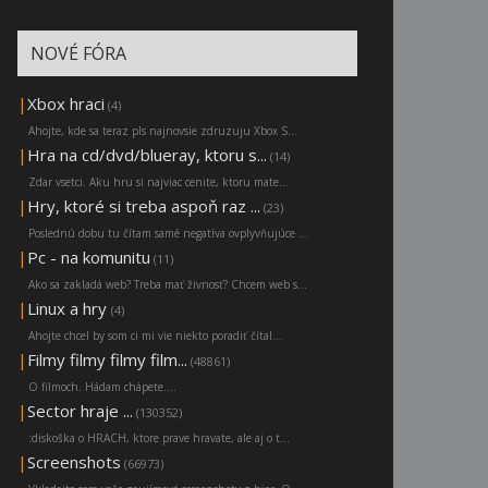
NOVÉ FÓRA
|
Xbox hraci
(4)
Ahojte, kde sa teraz pls najnovsie zdruzuju Xbox S...
|
Hra na cd/dvd/blueray, ktoru s...
(14)
Zdar vsetci. Aku hru si najviac cenite, ktoru mate...
|
Hry, ktoré si treba aspoň raz ...
(23)
Poslednú dobu tu čítam samé negatíva ovplyvňujúce ...
|
Pc - na komunitu
(11)
Ako sa zakladá web? Treba mať živnosť? Chcem web s...
|
Linux a hry
(4)
Ahojte chcel by som ci mi vie niekto poradiť čítal...
|
Filmy filmy filmy film...
(48861)
O filmoch. Hádam chápete....
|
Sector hraje ...
(130352)
:diskoška o HRACH, ktore prave hravate, ale aj o t...
|
Screenshots
(66973)