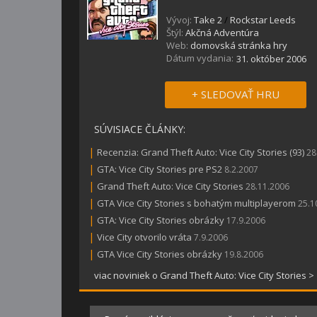
Vývoj:
Take 2
/
Rockstar Leeds
Štýl:
Akčná Adventúra
Web:
domovská stránka hry
Dátum vydania:
31. október 2006
+ SLEDOVAŤ HRU
SÚVISIACE ČLÁNKY:
|
Recenzia: Grand Theft Auto: Vice City Stories (93)
28
|
GTA: Vice City Stories pre PS2
8.2.2007
|
Grand Theft Auto: Vice City Stories
28.11.2006
|
GTA Vice City Stories s bohatým multiplayerom
25.1
|
GTA: Vice City Stories obrázky
17.9.2006
|
Vice City otvorilo vráta
7.9.2006
|
GTA Vice City Stories obrázky
19.8.2006
viac noviniek o Grand Theft Auto: Vice City Stories >