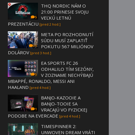
THQ NORDIC NÁM O
21:00 PRINESIE SVOJU
VEĽKÚ LETNÚ
5
PREZENTÁCIU
[pred 2 hod.]
META PO ROZHODNUTÍ
SÚDU MUSÍ ZAPLATIŤ
POKUTU 567 MILIÓNOV
31
DOLÁROV
[pred 3 hod.]
EA SPORTS FC 26
ODHALILO TÍM SEZÓNY,
V ZOZNAME NECHÝBAJÚ
5
MBAPPÉ, RONALDO, MESSI ANI
HAALAND
[pred 4 hod.]
BANJO-KAZOOIE A
BANJO-TOOIE SA
VRACAJÚ VO FYZICKEJ
1
PODOBE NA EVERCADE
[pred 4 hod.]
TIMESPINNER 2:
UNWOVEN DREAM VRÁTI