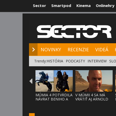
Sector
Smartpod
Kinema
Onlinehry
NOVINKY
RE
NOVINKY
RECENZIE
VIDEÁ
Trendy:
HISTÓRIA
PODCASTY
INTERVIEW
SLO
30
30
MÚMIA 4 POTVRDILA
V MÚMII 4 SA MÁ
NÁVRAT BENIHO A
VRÁTIŤ AJ ARNOLD
ARDETHA
VOSLOO AK