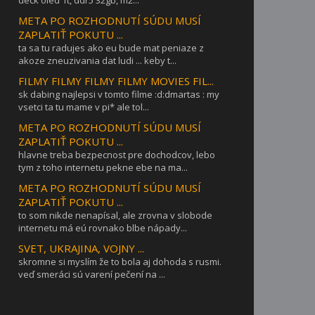
deck oled 1t, ddr5 32gb, m2...
META PO ROZHODNUTÍ SÚDU MUSÍ
ZAPLATIŤ POKUTU ...
ta sa tu radujes ako eu bude mat peniaze z
akoze zneuzivania dat ludi ... keby t...
FILMY FILMY FILMY FILMY MOVIES FIL...
sk dabing najlepsi v tomto filme :d:dmartas : my
vsetci ta tu mame v pi* ale tol...
META PO ROZHODNUTÍ SÚDU MUSÍ
ZAPLATIŤ POKUTU ...
hlavne treba bezpecnost pre dochodcov, lebo
tym z toho internetu pekne ebe na ma...
META PO ROZHODNUTÍ SÚDU MUSÍ
ZAPLATIŤ POKUTU ...
to som nikde nenapísal, ale zrovna v slobode
internetu má eú rovnako blbe nápady...
SVET, UKRAJINA, VOJNY ...
skromne si myslím že to bola aj dohoda s rusmi.
veď smeráci sú varení pečení na ...