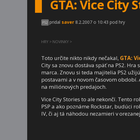
GTA: Vice City S
pridal
saver
8.2.2007 o 10:43 pod hry
PS2
HRY
>
NOVINKY
>
Toto určite nikto nikdy nečakal,
GTA: Vi
City sa znovu dostáva späť na PS2. Hra 
marca. Znovu si teda majitelia PS2 užij
postavami a v novom časovom období. A 
na miliónových predajoch.
Vice City Stories to ale nekončí. Tento 
PSP a ako poznáme Rockstar, budúci rok
IV, či aj tá náhodou nezamieri v orezane