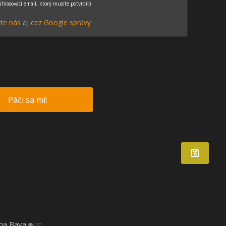
te nás aj cez Google správy
Páči sa mi!
tha Baya
30