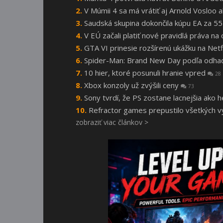
V Múmii 4 sa má vrátiť aj Arnold Vosloo
Saudská skupina dokončila kúpu EA za 55
V EÚ začali platiť nové pravidlá práva n
GTA VI prinesie rozšírenú ukážku na Netf
Spider-Man: Brand New Day podľa odhado
10 hier, ktoré posunuli hranie vpred
28
Xbox konzoly už zvýšili ceny
73
Sony tvrdí, že PS zostane lacnejšia ako 
Refractor games prepustilo všetkých vý
zobraziť viac článkov >