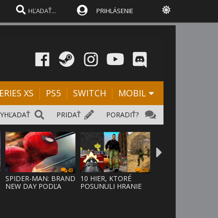
PRIHLÁSENIE
ERIES XS
PS5
SWITCH
MOBIL
VYHĽADAŤ
PRIDAŤ
PORADIŤ?
43
28
SPIDER-MAN: BRAND
10 HIER, KTORÉ
NEW DAY PODĽA
POSUNULI HRANIE
ODHADOV OT
VPRED