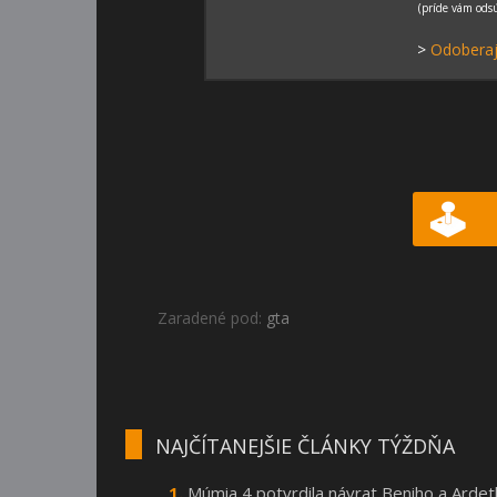
>
Odoberaj
Zaradené pod:
gta
NAJČÍTANEJŠIE ČLÁNKY TÝŽDŇA
Múmia 4 potvrdila návrat Beniho a Arde