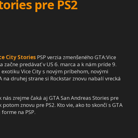
tories pre PS2
ce City Stories
PSP verzia zmenšeného GTA:Vice
sa začne predávať v US 6. marca a k nám príde 9.
ú exotiku Vice City s novým príbehom, novými
na druhej strane si Rockstar znovu nabalí vrecká
rok nás zrejme čaká aj GTA San Andreas Stories pre
 potom znovu pre PS2. Kto vie, ako to skončí s GTA
j forme na PSP.