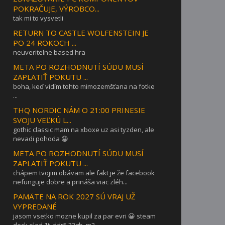
POKRAČUJE, VÝROBCO...
tak mi to vysvetli
RETURN TO CASTLE WOLFENSTEIN JE
PO 24 ROKOCH ...
neuveritelne based hra
META PO ROZHODNUTÍ SÚDU MUSÍ
ZAPLATIŤ POKUTU ...
boha, keď vidím tohto mimozemšťana na fotke
...
THQ NORDIC NÁM O 21:00 PRINESIE
SVOJU VEĽKÚ L...
gothic classic mam na xboxe uz asi tyzden, ale
nevadi pohoda 😀
META PO ROZHODNUTÍ SÚDU MUSÍ
ZAPLATIŤ POKUTU ...
chápem tvojim obávam ale fakt je že facebook
nefunguje dobre a prináša viac zléh...
PAMÄTE NA ROK 2027 SÚ VRAJ UŽ
VYPREDANÉ
jasom vsetko mozne kupil za par evri 😀 steam