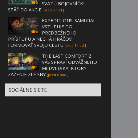
SVÄTÚ BOJOVNÍČKU
0
SPÄŤ DO AKCIE
[pred 5 hod.]
EXPEDITIONS: SAMURAI
VSTUPUJE DO
PREDBEŽNÉHO
0
PRÍSTUPU A NECHÁ HRÁČOV
FORMOVAŤ SVOJU CESTU
[pred 5 hod.]
THE LAST COMFORT Z
VÁS SPRAVÍ ODVÁŽNEHO
MEDVEDÍKA, KTORÝ
1
ZAŽENIE ZLÉ SNY
[pred 6 hod.]
SOCIÁLNE SIETE