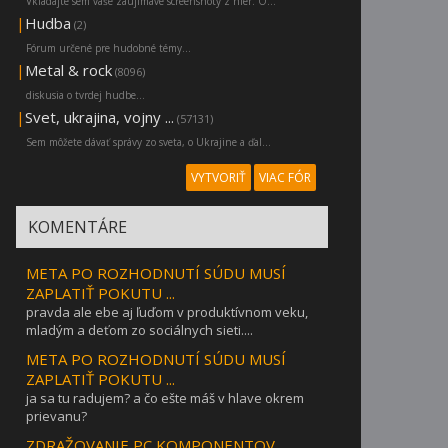
Vkladajte sem vaše zaujímavé screenshoty z hier. O...
|
Hudba
(2)
Fórum určené pre hudobné témy...
|
Metal & rock
(8096)
diskusia o tvrdej hudbe...
|
Svet, ukrajina, vojny ...
(57131)
Sem môžete dávať správy zo sveta, o Ukrajine a ďal...
VYTVORIŤ
VIAC FÓR
KOMENTÁRE
META PO ROZHODNUTÍ SÚDU MUSÍ
ZAPLATIŤ POKUTU ...
pravda ale ebe aj ľuďom v produktívnom veku,
mladým a deťom zo sociálnych sieti....
META PO ROZHODNUTÍ SÚDU MUSÍ
ZAPLATIŤ POKUTU ...
ja sa tu radujem? a čo ešte máš v hlave okrem
prievanu?
ZDRAŽOVANIE PC KOMPONENTOV