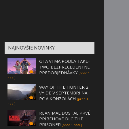
NAJNOVŠIE NOVINKY
GTA VI MÁ PODĽA TAKE-
TWO BEZPRECEDENTNÉ
PREDOBJEDNÁVKY
6
[pred 1
hod.]
WAY OF THE HUNTER 2
VYJDE V SEPTEMBRI NA
PC A KONZOLÁCH
0
[pred 1
hod.]
REANIMAL DOSTAL PRVÉ
PRÍBEHOVÉ DLC THE
PRISONER
0
[pred 1 hod.]