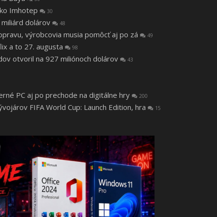
 ako Imhotep
30
 miliárd dolárov
48
a opravu, výrobcovia musia pomôcť aj po zá
49
lix a to 27. augusta
98
v otvoril na 927 miliónoch dolárov
43
herné PC aj po prechode na digitálne hry
200
vojárov FIFA World Cup: Launch Edition, hra
15