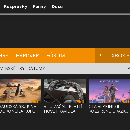
Rozprávky
Funny
Docu
CENZIE
VIDEÁ
HARDVÉR
FÓRUM
HRY
HARDVÉR
FÓRUM
PC
XBOX S
VENSKÉ HRY
DÁTUMY
48
49
98
SAUDSKÁ SKUPINA
V EÚ ZAČALI PLATIŤ
GTA VI PRINESIE
DOKONČILA KÚPU
NOVÉ PRAVIDLÁ
ROZŠÍRENÚ UKÁŽKU
EA ZA 55 MI
PRÁVA NA
NA NETFLI