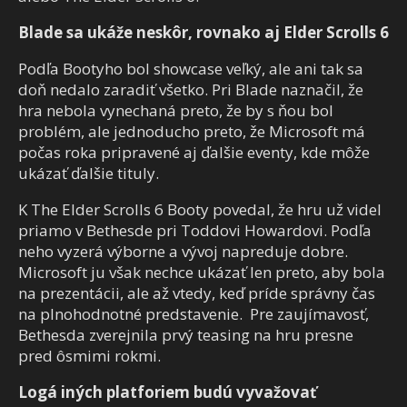
Blade sa ukáže neskôr, rovnako aj Elder Scrolls 6
Podľa Bootyho bol showcase veľký, ale ani tak sa
doň nedalo zaradiť všetko. Pri Blade naznačil, že
hra nebola vynechaná preto, že by s ňou bol
problém, ale jednoducho preto, že Microsoft má
počas roka pripravené aj ďalšie eventy, kde môže
ukázať ďalšie tituly.
K The Elder Scrolls 6 Booty povedal, že hru už videl
priamo v Bethesde pri Toddovi Howardovi. Podľa
neho vyzerá výborne a vývoj napreduje dobre.
Microsoft ju však nechce ukázať len preto, aby bola
na prezentácii, ale až vtedy, keď príde správny čas
na plnohodnotné predstavenie. Pre zaujímavosť,
Bethesda zverejnila prvý teasing na hru presne
pred ôsmimi rokmi.
Logá iných platforiem budú vyvažovať