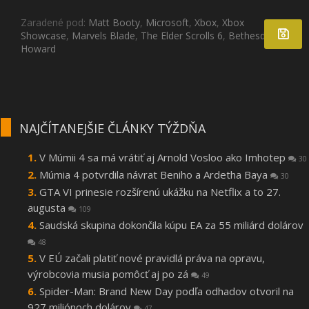
Zaradené pod:
Matt Booty
,
Microsoft
,
Xbox
,
Xbox
Showcase
,
Marvels Blade
,
The Elder Scrolls 6
,
Bethesda
,
Todd
Howard
NAJČÍTANEJŠIE ČLÁNKY TÝŽDŇA
V Múmii 4 sa má vrátiť aj Arnold Vosloo ako Imhotep
30
Múmia 4 potvrdila návrat Beniho a Ardetha Baya
30
GTA VI prinesie rozšírenú ukážku na Netflix a to 27.
augusta
109
Saudská skupina dokončila kúpu EA za 55 miliárd dolárov
48
V EÚ začali platiť nové pravidlá práva na opravu,
výrobcovia musia pomôcť aj po zá
49
Spider-Man: Brand New Day podľa odhadov otvoril na
927 miliónoch dolárov
47