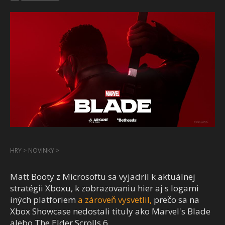
HRY
>
NOVINKY
>
Matt Booty z Microsoftu sa vyjadril k aktuálnej
stratégii Xboxu, k zobrazovaniu hier aj s logami
iných platforiem
a zároveň vysvetlil,
prečo sa na
Xbox Showcase nedostali tituly ako Marvel's Blade
alebo The Elder Scrolls 6.