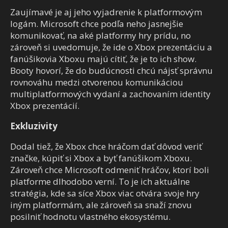
Zaujímavé je aj jeho vyjadrenie k platformovým
logám. Microsoft chce podľa neho jasnejšie
komunikovať, na aké platformy hry prídu, no
zároveň si uvedomuje, že ide o Xbox prezentáciu a
fanúšikovia Xboxu majú cítiť, že je to ich show.
Booty hovorí, že do budúcnosti chcú nájsť správnu
rovnováhu medzi otvorenou komunikáciou
multiplatformových vydaní a zachovaním identity
Xbox prezentácií.
Exkluzivity
Dodal tiež, že Xbox chce hráčom dať dôvod veriť
značke, kúpiť si Xbox a byť fanúšikom Xboxu.
Zároveň chce Microsoft odmeniť hráčov, ktorí boli
platforme dlhodobo verní. To je ich aktuálne
stratégia, kde sa síce Xbox viac otvára svoje hry
iným platformám, ale zároveň sa snaží znovu
posilniť hodnotu vlastného ekosystému.