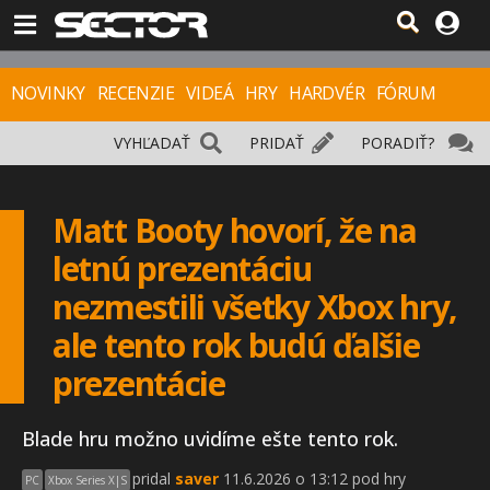
NOVINKY
RECENZIE
VIDEÁ
HRY
HARDVÉR
FÓRUM
VYHĽADAŤ
PRIDAŤ
PORADIŤ?
Matt Booty hovorí, že na
letnú prezentáciu
nezmestili všetky Xbox hry,
ale tento rok budú ďalšie
prezentácie
Blade hru možno uvidíme ešte tento rok.
pridal
saver
11.6.2026 o 13:12 pod hry
PC
Xbox Series X|S