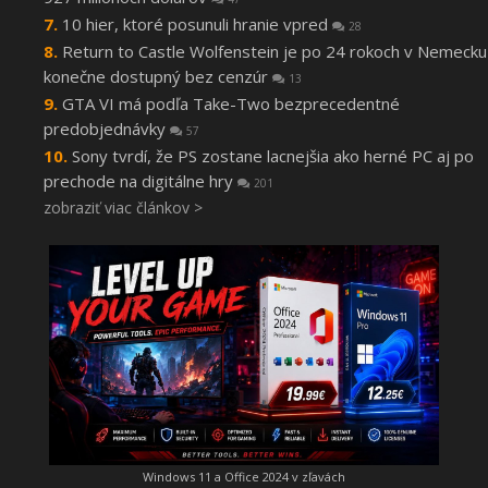
10 hier, ktoré posunuli hranie vpred
28
Return to Castle Wolfenstein je po 24 rokoch v Nemecku
konečne dostupný bez cenzúr
13
GTA VI má podľa Take-Two bezprecedentné
predobjednávky
57
Sony tvrdí, že PS zostane lacnejšia ako herné PC aj po
prechode na digitálne hry
201
zobraziť viac článkov >
Windows 11 a Office 2024 v zľavách