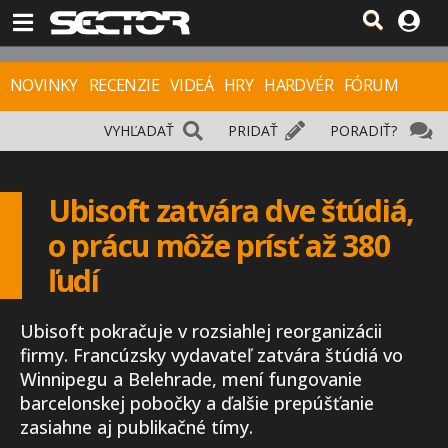
NOVINKY
RECENZIE
VIDEÁ
HRY
HARDVÉR
FÓRUM
VYHĽADAŤ
PRIDAŤ
PORADIŤ?
Ubisoft zatvára dve štúdiá,
o prácu môže prísť až 380
ľudí
Ubisoft pokračuje v rozsiahlej reorganizácii
firmy. Francúzsky vydavateľ zatvára štúdiá vo
Winnipegu a Belehrade, mení fungovanie
barcelonskej pobočky a ďalšie prepúšťanie
zasiahne aj publikačné tímy.