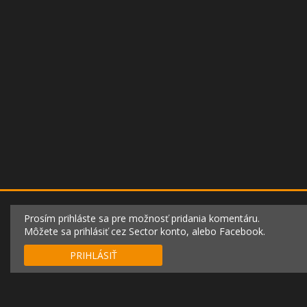
Prosím prihláste sa pre možnosť pridania komentáru.
Môžete sa prihlásiť cez Sector konto, alebo Facebook.
PRIHLÁSIŤ