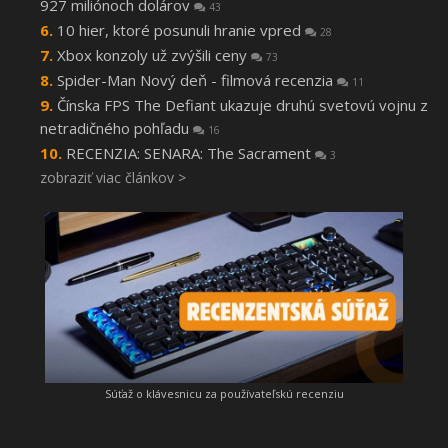
927 miliónoch dolárov
43
10 hier, ktoré posunuli hranie vpred
28
Xbox konzoly už zvýšili ceny
73
Spider-Man Nový deň - filmová recenzia
11
Čínska FPS The Defiant ukazuje druhú svetovú vojnu z
netradičného pohľadu
16
RECENZIA: SENARA: The Sacrament
3
zobraziť viac článkov >
Súťaž o klávesnicu za používateľskú recenziu