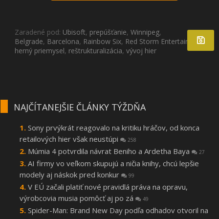
Zaradené pod:
Ubisoft
,
prepúšťanie
,
Winnipeg
,
Belgrade
,
Barcelona
,
Rainbow Six
,
Red Storm Entertainment
,
herný priemysel
,
reštrukturalizácia
,
vývoj hier
NAJČÍTANEJŠIE ČLÁNKY TÝŽDŇA
Sony prvýkrát reagovalo na kritiku hráčov, od konca
retailových hier však neustúpi
258
Múmia 4 potvrdila návrat Beniho a Ardetha Baya
27
AI firmy vo veľkom skupujú a ničia knihy, chcú lepšie
modely aj náskok pred konkur
99
V EÚ začali platiť nové pravidlá práva na opravu,
výrobcovia musia pomôcť aj po zá
49
Spider-Man: Brand New Day podľa odhadov otvoril na