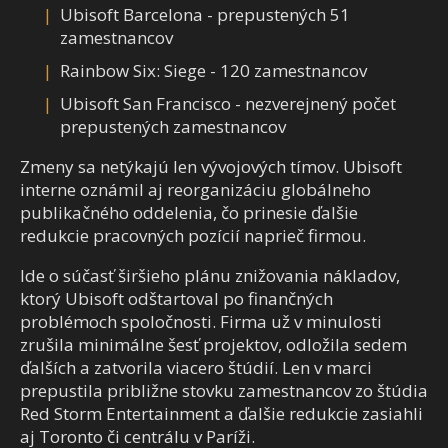
Ubisoft Barcelona - prepustených 51
zamestnancov
Rainbow Six: Siege - 120 zamestnancov
Ubisoft San Francisco - nezverejnený počet
prepustených zamestnancov
Zmeny sa netýkajú len vývojových tímov. Ubisoft
interne oznámil aj reorganizáciu globálneho
publikačného oddelenia, čo prinesie ďalšie
redukcie pracovných pozícií naprieč firmou.
Ide o súčasť širšieho plánu znižovania nákladov,
ktorý Ubisoft odštartoval po finančných
problémoch spoločnosti. Firma už v minulosti
zrušila minimálne šesť projektov, odložila sedem
ďalších a zatvorila viacero štúdií. Len v marci
prepustila približne stovku zamestnancov zo štúdia
Red Storm Entertainment a ďalšie redukcie zasiahli
aj Toronto či centrálu v Paríži.