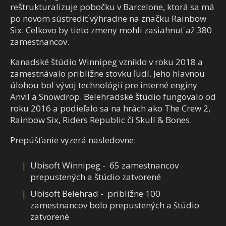
reštrukturalizuje pobočku v Barcelone, ktorá sa má
po novom sústrediť výhradne na značku Rainbow
Six. Celkovo by tieto zmeny mohli zasiahnuť až 380
zamestnancov.
Kanadské štúdio Winnipeg vzniklo v roku 2018 a
zamestnávalo približne stovku ľudí. Jeho hlavnou
úlohou bol vývoj technológií pre interné enginy
Anvil a Snowdrop. Belehradské štúdio fungovalo od
roku 2016 a podieľalo sa na hrách ako The Crew 2,
Rainbow Six, Riders Republic či Skull & Bones.
Prepúšťanie vyzerá nasledovne:
Ubisoft Winnipeg - 65 zamestnancov
prepustených a štúdio zatvorené
Ubisoft Belehrad - približne 100
zamestnancov bolo prepustených a štúdio
zatvorené