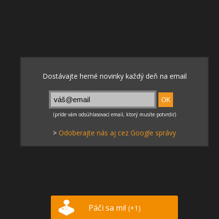
>
Odoberajte nás aj cez Google správy
Páči sa mi!
(+1)