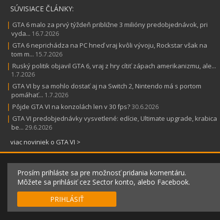
SÚVISIACE ČLÁNKY:
|
GTA 6 malo za prvý týždeň približne 3 milióny predobjednávok, pri
vyda...
16.7.2026
|
GTA 6 neprichádza na PC hneď vraj kvôli vývoju, Rockstar však na
tom m...
15.7.2026
|
Ruský politik objavil GTA 6, vraj z hry cítiť zápach amerikanizmu, ale...
1.7.2026
|
GTA VI by sa mohlo dostať aj na Switch 2, Nintendo má s portom
pomáhať...
1.7.2026
|
Pôjde GTA VI na konzolách len v 30 fps?
30.6.2026
|
GTA VI predobjednávky vysvetlené: edície, Ultimate upgrade, krabica
be...
29.6.2026
viac noviniek o GTA VI >
Prosím prihláste sa pre možnosť pridania komentáru.
Môžete sa prihlásiť cez Sector konto, alebo Facebook.
PRIHLÁSIŤ