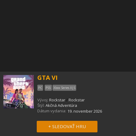
GTA VI
PC
PS5
Xbox Series X|S
Vývoj:
Rockstar
/
Rockstar
Štýl:
Akčná Adventúra
Dátum vydania:
19. november 2026
+ SLEDOVAŤ HRU