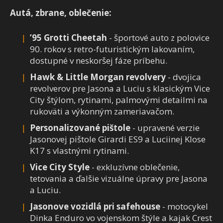
Autá, zbrane, oblečenie:
’95 Grotti Cheetah
- športové auto z polovice
90. rokov s retro-futuristickým lakovaním,
dostupné v neskoršej fáze príbehu.
Hawk & Little Morgan revolvery
- dvojica
revolverov pre Jasona a Luciu s klasickým Vice
City štýlom, rytinami, palmovými detailmi na
rukoväti a výkonným zameriavačom.
Personalizované pištole
- upravené verzie
Jasonovej pištole Girardi ES9 a Luciinej Klose
K17 s vlastnými rytinami.
Vice City Style
- exkluzívne oblečenie,
tetovania a ďalšie vizuálne úpravy pre Jasona
a Luciu.
Jasonove vozidlá pri safehouse
- motocykel
Dinka Enduro vo vojenskom štýle a kajak Crest