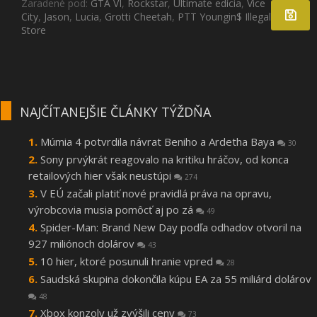
Zaradené pod:
GTA VI
,
Rockstar
,
Ultimate edícia
,
Vice
City
,
Jason
,
Lucia
,
Grotti Cheetah
,
PTT Youngin$ Illegal Goods
Store
NAJČÍTANEJŠIE ČLÁNKY TÝŽDŇA
Múmia 4 potvrdila návrat Beniho a Ardetha Baya
30
Sony prvýkrát reagovalo na kritiku hráčov, od konca
retailových hier však neustúpi
274
V EÚ začali platiť nové pravidlá práva na opravu,
výrobcovia musia pomôcť aj po zá
49
Spider-Man: Brand New Day podľa odhadov otvoril na
927 miliónoch dolárov
43
10 hier, ktoré posunuli hranie vpred
28
Saudská skupina dokončila kúpu EA za 55 miliárd dolárov
48
Xbox konzoly už zvýšili ceny
73