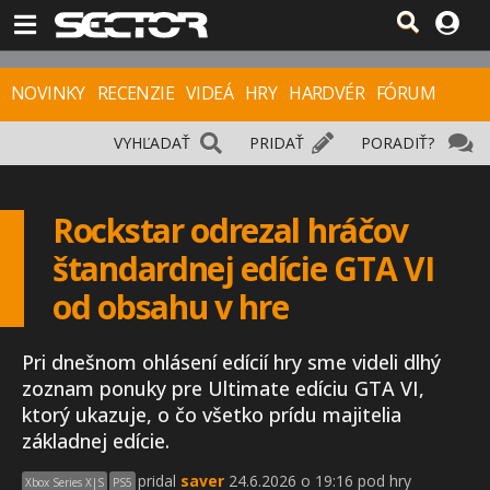
NOVINKY
RECENZIE
VIDEÁ
HRY
HARDVÉR
FÓRUM
VYHĽADAŤ
PRIDAŤ
PORADIŤ?
Rockstar odrezal hráčov
štandardnej edície GTA VI
od obsahu v hre
Pri dnešnom ohlásení edícií hry sme videli dlhý
zoznam ponuky pre Ultimate edíciu GTA VI,
ktorý ukazuje, o čo všetko prídu majitelia
základnej edície.
pridal
saver
24.6.2026 o 19:16 pod hry
Xbox Series X|S
PS5