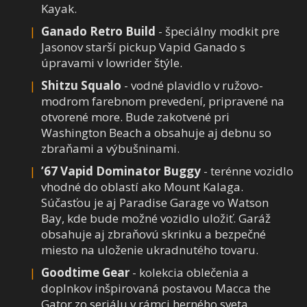
Kayak.
Ganado Retro Build
- špeciálny modkit pre
Jasonov starší pickup Vapid Ganado s
úpravami v lowrider štýle.
Shitzu Squalo
- vodné plavidlo v ružovo-
modrom farebnom prevedení, pripravené na
otvorené more. Bude zakotvené pri
Washington Beach a obsahuje aj debnu so
zbraňami a výbušninami.
’67 Vapid Dominator Buggy
- terénne vozidlo
vhodné do oblastí ako Mount Kalaga.
Súčasťou je aj Paradise Garage vo Watson
Bay, kde bude možné vozidlo uložiť. Garáž
obsahuje aj zbraňovú skrinku a bezpečné
miesto na uloženie ukradnutého tovaru.
Goodtime Gear
- kolekcia oblečenia a
doplnkov inšpirovaná postavou Macca the
Gator zo seriálu v rámci herného sveta.