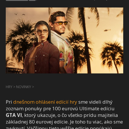
HRY
>
NOVINKY
>
Pri
dnešnom ohlásení edícií hry
sme videli dlhý
zoznam ponuky pre 100 eurovú Ultimate edíciu
GTA VI
, ktorý ukazuje, o čo všetko prídu majitelia
základnej 80 eurovej edície. Je toho tu viac, ako sme
zvyknutí. Väčšinou tieto vyššie edície ponúkajú