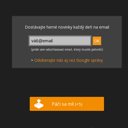
>
Odoberajte nás aj cez Google správy
Páči sa mi!
(+5)