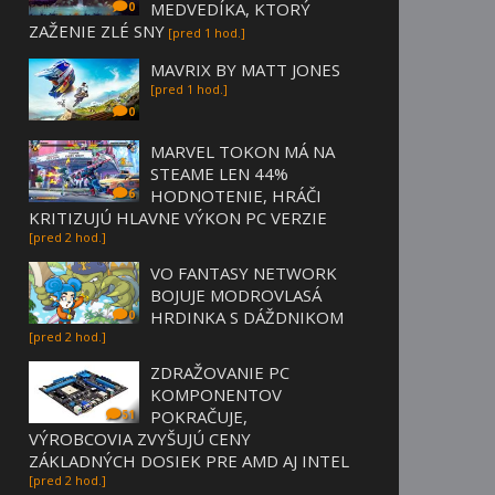
MEDVEDÍKA, KTORÝ
0
ZAŽENIE ZLÉ SNY
[pred 1 hod.]
MAVRIX BY MATT JONES
[pred 1 hod.]
0
MARVEL TOKON MÁ NA
STEAME LEN 44%
HODNOTENIE, HRÁČI
6
KRITIZUJÚ HLAVNE VÝKON PC VERZIE
[pred 2 hod.]
VO FANTASY NETWORK
BOJUJE MODROVLASÁ
HRDINKA S DÁŽDNIKOM
0
[pred 2 hod.]
ZDRAŽOVANIE PC
KOMPONENTOV
POKRAČUJE,
51
VÝROBCOVIA ZVYŠUJÚ CENY
ZÁKLADNÝCH DOSIEK PRE AMD AJ INTEL
[pred 2 hod.]