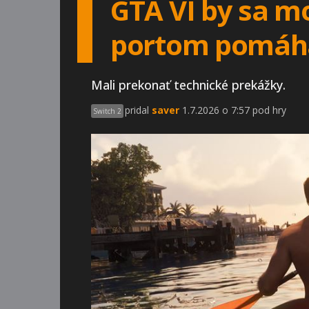
GTA VI by sa mo
portom pomáha
Mali prekonať technické prekážky.
pridal
saver
1.7.2026 o 7:57 pod hry
Switch 2