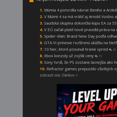
Múmia 4 potvrdila návrat Beniho a Arde
V Múmii 4 sa má vrátiť aj Arnold Vosloo
Saudská skupina dokončila kúpu EA za 55
V EÚ začali platiť nové pravidlá práva n
Spider-Man: Brand New Day podľa odhado
GTA VI prinesie rozšírenú ukážku na Netf
10 hier, ktoré posunuli hranie vpred
28
Xbox konzoly už zvýšili ceny
73
Sony tvrdí, že PS zostane lacnejšia ako 
Refractor games prepustilo všetkých vý
zobraziť viac článkov >