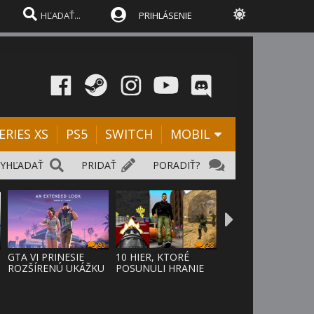
PRIHLÁSENIE
ERIES XS
PS5
SWITCH
MOBIL
VYHĽADAŤ
PRIDAŤ
PORADIŤ?
93
28
D
GTA VI PRINESIE
10 HIER, KTORÉ
ROZŠÍRENÚ UKÁŽKU
POSUNULI HRANIE
NA NETFLI
VPRED