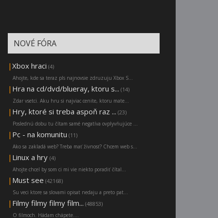
NOVÉ FÓRA
|
Xbox hraci
(4)
Ahojte, kde sa teraz pls najnovsie zdruzuju Xbox S...
|
Hra na cd/dvd/blueray, ktoru s...
(14)
Zdar vsetci. Aku hru si najviac cenite, ktoru mate...
|
Hry, ktoré si treba aspoň raz ...
(23)
Poslednú dobu tu čítam samé negatíva ovplyvňujúce ...
|
Pc - na komunitu
(11)
Ako sa zakladá web? Treba mať živnosť? Chcem web s...
|
Linux a hry
(4)
Ahojte chcel by som ci mi vie niekto poradiť čítal...
|
Must see
(42168)
Su veci ktore sa slovami opisat nedaju a preto pat...
|
Filmy filmy filmy film...
(48853)
O filmoch. Hádam chápete....