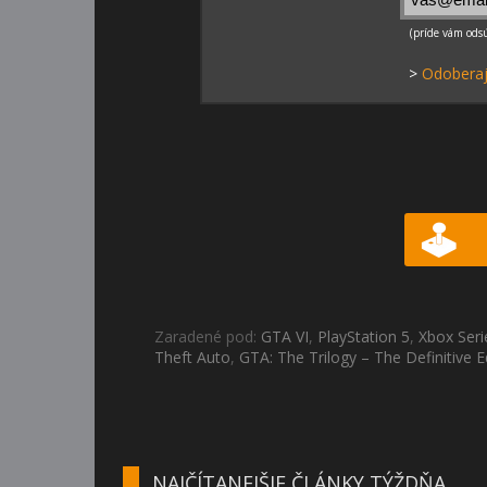
>
Odoberaj
Zaradené pod:
GTA VI
,
PlayStation 5
,
Xbox Seri
Theft Auto
,
GTA: The Trilogy – The Definitive E
NAJČÍTANEJŠIE ČLÁNKY TÝŽDŇA