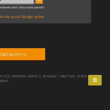
te nás aj cez Google správy
Páči sa mi!
(+1)
es X|S
,
Nintendo Switch 2
,
Rockstar
,
Take-Two
,
Grand
dition