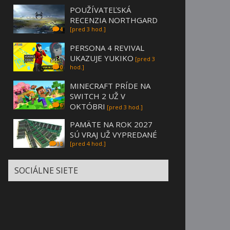
POUŽÍVATEĽSKÁ
RECENZIA NORTHGARD
[pred 3 hod.]
4
PERSONA 4 REVIVAL
UKAZUJE YUKIKO
[pred 3
hod.]
0
MINECRAFT PRÍDE NA
SWITCH 2 UŽ V
OKTÓBRI
6
[pred 3 hod.]
PAMÄTE NA ROK 2027
SÚ VRAJ UŽ VYPREDANÉ
[pred 4 hod.]
38
SOCIÁLNE SIETE