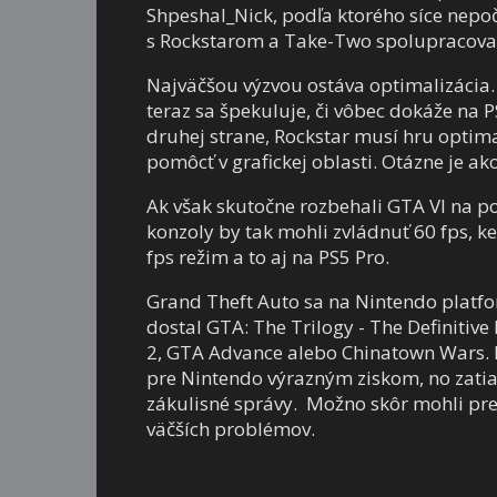
Shpeshal_Nick, podľa ktorého síce nepoč
s Rockstarom a Take-Two spolupracovať 
Najväčšou výzvou ostáva optimalizácia.
teraz sa špekuluje, či vôbec dokáže na 
druhej strane, Rockstar musí hru optima
pomôcť v grafickej oblasti. Otázne je a
Ak však skutočne rozbehali GTA VI na p
konzoly by tak mohli zvládnuť 60 fps, 
fps režim a to aj na PS5 Pro.
Grand Theft Auto sa na Nintendo platfor
dostal GTA: The Trilogy - The Definitiv
2, GTA Advance alebo Chinatown Wars. P
pre Nintendo výrazným ziskom, no zatia
zákulisné správy. Možno skôr mohli pre
väčších problémov.