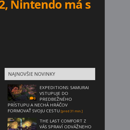
 2, Nintendo má s
NAJNOVŠIE NOVINKY
EXPEDITIONS: SAMURAI
VSTUPUJE DO
PREDBEŽNÉHO
0
PRÍSTUPU A NECHÁ HRÁČOV
FORMOVAŤ SVOJU CESTU
[pred 31 min.]
THE LAST COMFORT Z
VÁS SPRAVÍ ODVÁŽNEHO