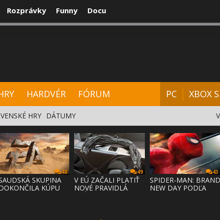
Rozprávky
Funny
Docu
CENZIE
VIDEÁ
HARDVÉR
FÓRUM
HRY
HARDVÉR
FÓRUM
PC
XBOX S
VENSKÉ HRY
DÁTUMY
48
49
43
SAUDSKÁ SKUPINA
V EÚ ZAČALI PLATIŤ
SPIDER-MAN: BRAN
DOKONČILA KÚPU
NOVÉ PRAVIDLÁ
NEW DAY PODĽA
EA ZA 55 MI
PRÁVA NA
ODHADOV OT