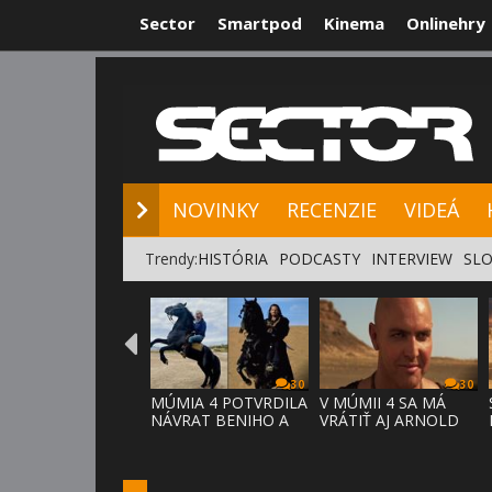
Sector
Smartpod
Kinema
Onlinehry
NOVINKY
RE
NOVINKY
RECENZIE
VIDEÁ
Trendy:
HISTÓRIA
PODCASTY
INTERVIEW
SLO
30
30
MÚMIA 4 POTVRDILA
V MÚMII 4 SA MÁ
NÁVRAT BENIHO A
VRÁTIŤ AJ ARNOLD
ARDETHA
VOSLOO AK