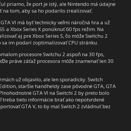
ul priamo, že port je istý, ale Nintendo má údajne
na tom, aby sa ho podarilo zrealizovať.
 GTA VI má byť technicky veľmi náročná hra a už
PS5 a Xbox Series X ponúknuť 60 fps režim. Na
lizovať aj pre Xbox Series S, čo môže Switchu 2
ko sa im podarí zoptimalizovať CPU stránku.
omalom procesore Switchu 2 aspoň na 30 fps,
keďže práve záťaž procesora môže znamenať len 30
mách už objavilo, ale len sporadicky. Switch
e Edition, staršie handheldy zase pôvodné GTA, GTA
lnohodnotné GTA VI na Switchi 2 by preto bolo
ľ treba tieto informácie brať ako nepotvrdené
portovať GTA V, to by mal Switch 2 zvládnuť bez