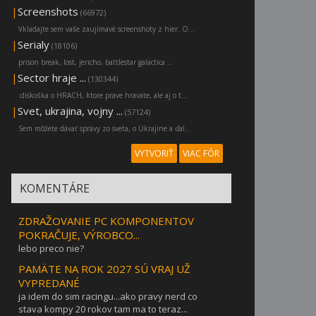
|
Screenshots
(66972)
Vkladajte sem vaše zaujímavé screenshoty z hier. O...
|
Serialy
(18106)
prison break, lost, jericho, battlestar galactica ...
|
Sector hraje ...
(130344)
:diskoška o HRACH, ktore prave hravate, ale aj o t...
|
Svet, ukrajina, vojny ...
(57124)
Sem môžete dávať správy zo sveta, o Ukrajine a ďal...
VYTVORIŤ
VIAC FÓR
KOMENTÁRE
ZDRAŽOVANIE PC KOMPONENTOV
POKRAČUJE, VÝROBCO...
lebo preco nie?
PAMÄTE NA ROK 2027 SÚ VRAJ UŽ
VYPREDANÉ
ja idem do sim racingu...ako pravy nerd co
stava kompy 20 rokov tam ma to teraz...