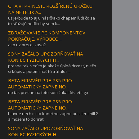
GTA VI PRINESIE ROZŠÍRENÚ UKÁŽKU
NA NETFLIX A...
už je/bude to aj u nás😅ako chápem ľudí čo sa
tu sťažujú netflix by som k...
ZDRAŽOVANIE PC KOMPONENTOV
POKRAČUJE, VÝROBCO...
a to uz preco, zasa?
SONY ZAČALO UPOZORŇOVAŤ NA
KONIEC FYZICKÝCH H...
presne tak, veď to je akože úplná drzosť, niečo
si kúpiš a potom máš tú trúfalos...
BETA FIRMVÉR PRE PS5 PRO
AUTOMATICKY ZAPNE NO...
no tak presne na toto som čakal 😃. lets go
BETA FIRMVÉR PRE PS5 PRO
AUTOMATICKY ZAPNE NO...
hlavne nech mi to konečne zapne pri silent hill 2
a môžem to dohrať
SONY ZAČALO UPOZORŇOVAŤ NA
KONIEC FYZICKÝCH H...