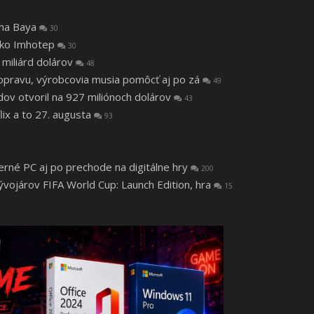
tha Baya
30
 ako Imhotep
30
 miliárd dolárov
48
a opravu, výrobcovia musia pomôcť aj po zá
49
v otvoril na 927 miliónoch dolárov
43
lix a to 27. augusta
93
herné PC aj po prechode na digitálne hry
200
vojárov FIFA World Cup: Launch Edition, hra
15