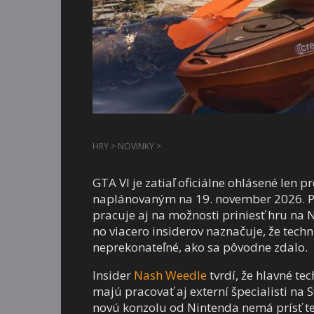
HRY
>
NOVINKY
>
GTA VI je zatiaľ oficiálne ohlásené len 
naplánovaným na 19. november 2026. Pod
pracuje aj na možnosti priniesť hru na N
no viacero insiderov naznačuje, že tech
neprekonateľné, ako sa pôvodne zdalo.
Insider
Nash Weedle
tvrdí, že hlavné te
majú pracovať aj externí špecialisti na 
novú konzolu od Nintenda nemá prísť te