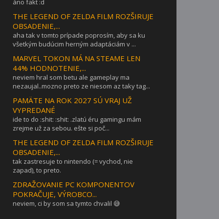
áno fakt :d
THE LEGEND OF ZELDA FILM ROZŠIRUJE
OBSADENIE,...
aha tak v tomto prípade poprosím, aby sa ku
všetkým budúcim herným adaptáciám v ...
MARVEL TOKON MÁ NA STEAME LEN
44% HODNOTENIE,...
neviem hral som betu ale gameplay ma
nezaujal..mozno preto ze niesom az taky tag...
PAMÄTE NA ROK 2027 SÚ VRAJ UŽ
VYPREDANÉ
ide to do :shit: :shit: .zlatú éru gamingu mám
zrejme už za sebou. ešte si poč...
THE LEGEND OF ZELDA FILM ROZŠIRUJE
OBSADENIE,...
tak zastresuje to nintendo (= vychod, nie
zapad), to preto.
ZDRAŽOVANIE PC KOMPONENTOV
POKRAČUJE, VÝROBCO...
neviem, ci by som sa tymto chvalil 😅