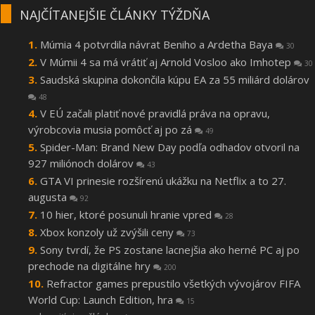
NAJČÍTANEJŠIE ČLÁNKY TÝŽDŇA
Múmia 4 potvrdila návrat Beniho a Ardetha Baya
30
V Múmii 4 sa má vrátiť aj Arnold Vosloo ako Imhotep
30
Saudská skupina dokončila kúpu EA za 55 miliárd dolárov
48
V EÚ začali platiť nové pravidlá práva na opravu,
výrobcovia musia pomôcť aj po zá
49
Spider-Man: Brand New Day podľa odhadov otvoril na
927 miliónoch dolárov
43
GTA VI prinesie rozšírenú ukážku na Netflix a to 27.
augusta
92
10 hier, ktoré posunuli hranie vpred
28
Xbox konzoly už zvýšili ceny
73
Sony tvrdí, že PS zostane lacnejšia ako herné PC aj po
prechode na digitálne hry
200
Refractor games prepustilo všetkých vývojárov FIFA
World Cup: Launch Edition, hra
15