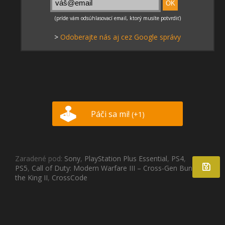
>
Odoberajte nás aj cez Google správy
Páči sa mi!
(+1)
Zaradené pod:
Sony
,
PlayStation Plus Essential
,
PS4
,
PS5
,
Call of Duty: Modern Warfare III – Cross-Gen Bundle
,
For
the King II
,
CrossCode