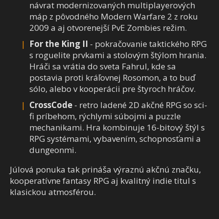
návrat modernizovaných multiplayerových
máp z pôvodného Modern Warfare 2 z roku
2009 a aj otvorenejší PvE Zombies režim.
For the King II
- pokračovanie taktického RPG
s roguelite prvkami a stolovým štýlom hrania.
Hráči sa vrátia do sveta Fahrul, kde sa
postavia proti kráľovnej Rosomon, a to buď
sólo, alebo v kooperácii pre štyroch hráčov.
CrossCode
- retro ladené 2D akčné RPG so sci-
fi príbehom, rýchlymi súbojmi a puzzle
mechanikami. Hra kombinuje 16-bitový štýl s
RPG systémami, vybavením, schopnosťami a
dungeonmi.
Júlová ponuka tak prináša výraznú akčnú značku,
kooperatívne fantasy RPG aj kvalitný indie titul s
klasickou atmosférou.