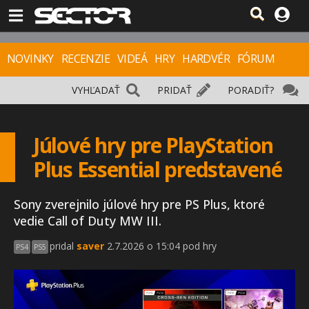
NOVINKY
RECENZIE
VIDEÁ
HRY
HARDVÉR
FÓRUM
VYHĽADAŤ
PRIDAŤ
PORADIŤ?
Júlové hry pre PlayStation
Plus Essential predstavené
Sony zverejnilo júlové hry pre PS Plus, ktoré
vedie Call of Duty MW III.
pridal
saver
2.7.2026 o 15:04 pod hry
PS4
PS5