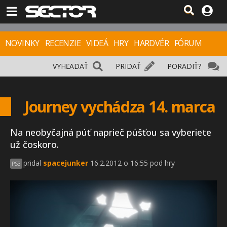
NOVINKY
RECENZIE
VIDEÁ
HRY
HARDVÉR
FÓRUM
VYHĽADAŤ
PRIDAŤ
PORADIŤ?
Journey vychádza 14. marca
Na neobyčajná púť naprieč púšťou sa vyberiete
už čoskoro.
pridal
spacejunker
16.2.2012 o 16:55 pod hry
PS3