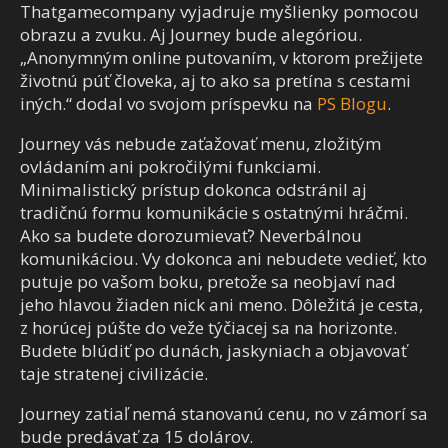
Thatgamecompany vyjadruje myšlienky pomocou
obrazu a zvuku. Aj Journey bude alegóriou.
„Anonymným online putovaním, v ktorom prežijete
životnú púť človeka, aj to ako sa pretína s cestami
iných.“ dodal vo svojom príspevku na
PS Blogu
.
Journey vás nebude zaťažovať menu, zložitým
ovládaním ani pokročilými funkciami.
Minimalistický prístup dokonca odstránil aj
tradičnú formu komunikácie s ostatnými hráčmi.
Ako sa budete dorozumievať? Neverbálnou
komunikáciou. Vy dokonca ani nebudete vedieť, kto
putuje po vašom boku, pretože sa neobjaví nad
jeho hlavou žiaden nick ani meno. Dôležitá je cesta,
z horúcej púšte do veže týčiacej sa na horizonte.
Budete blúdiť po dunách, jaskyniach a objavovať
taje stratenej civilizácie.
Journey zatiaľ nemá stanovanú cenu, no v zámorí sa
bude predávať za 15 dolárov.