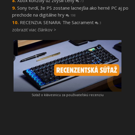
Xbox konzoly už zvýšili ceny
73
Sony tvrdí, že PS zostane lacnejšia ako herné PC aj po
prechode na digitálne hry
198
RECENZIA: SENARA: The Sacrament
3
zobraziť viac článkov >
Súťaž o klávesnicu za používateľskú recenziu