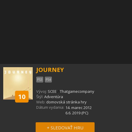
JOURNEY
PS3
PS4
Vývoj:
SCEE
/
Thatgamecompany
10
Štýl:
Adventúra
Web:
domovská stránka hry
Dátum vydania:
14. marec 2012
6.6. 2019 (PC)
+ SLEDOVAŤ HRU