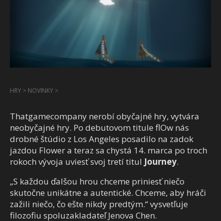
HRY
>
NOVINKY
>
Thatgamecompany nerobí obyčajné hry, vytvára
neobyčajné hry. Po debutovom titule flOw nás
drobné štúdio z Los Angeles posadilo na zadok
jazdou Flower a teraz sa chystá 14. marca po troch
rokoch vývoja uviesť svoj tretí titul
Journey
.
„S každou ďalšou hrou chceme priniesť niečo
skutočne unikátne a autentické. Chceme, aby hráči
zažili niečo, čo ešte nikdy predtým.“ vysvetľuje
filozofiu spoluzakladateľ Jenova Chen.