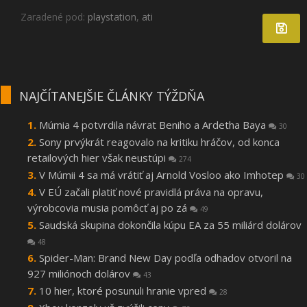
Zaradené pod:
playstation
,
ati
NAJČÍTANEJŠIE ČLÁNKY TÝŽDŇA
Múmia 4 potvrdila návrat Beniho a Ardetha Baya
30
Sony prvýkrát reagovalo na kritiku hráčov, od konca
retailových hier však neustúpi
274
V Múmii 4 sa má vrátiť aj Arnold Vosloo ako Imhotep
30
V EÚ začali platiť nové pravidlá práva na opravu,
výrobcovia musia pomôcť aj po zá
49
Saudská skupina dokončila kúpu EA za 55 miliárd dolárov
48
Spider-Man: Brand New Day podľa odhadov otvoril na
927 miliónoch dolárov
43
10 hier, ktoré posunuli hranie vpred
28