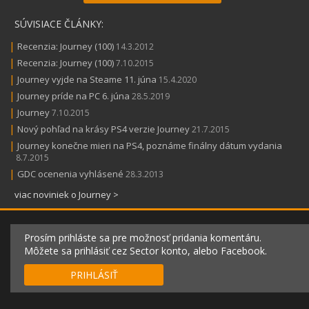
SÚVISIACE ČLÁNKY:
|
Recenzia: Journey (100)
14.3.2012
|
Recenzia: Journey (100)
7.10.2015
|
Journey vyjde na Steame 11. júna
15.4.2020
|
Journey príde na PC 6. júna
28.5.2019
|
Journey
7.10.2015
|
Nový pohľad na krásy PS4 verzie Journey
21.7.2015
|
Journey konečne mieri na PS4, poznáme finálny dátum vydania
8.7.2015
|
GDC ocenenia vyhlásené
28.3.2013
viac noviniek o Journey >
Prosím prihláste sa pre možnosť pridania komentáru.
Môžete sa prihlásiť cez Sector konto, alebo Facebook.
PRIHLÁSIŤ