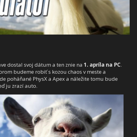
áve dostal svoj dátum a ten znie na
1. apríla na PC
.
torom budeme robiť s kozou chaos v meste a
bude poháňané PhysX a Apex a náležite tomu bude
eď ju zrazí auto.