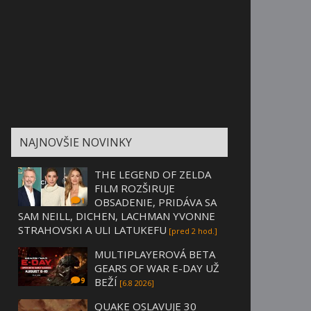
NAJNOVŠIE NOVINKY
THE LEGEND OF ZELDA
FILM ROZŠIRUJE
OBSADENIE, PRIDÁVA SA
1
SAM NEILL, DICHEN, LACHMAN YVONNE
STRAHOVSKI A ULI LATUKEFU
[pred 2 hod.]
MULTIPLAYEROVÁ BETA
GEARS OF WAR E-DAY UŽ
BEŽÍ
9
[6.8 2026]
QUAKE OSLAVUJE 30