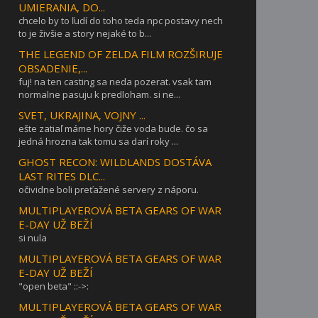
UMIERANIA, DO...
chcelo by to ľudí do toho teda npc postavy nech
to je živšie a story nejaké to b...
THE LEGEND OF ZELDA FILM ROZŠIRUJE
OBSADENIE,...
fuj! na ten casting sa neda pozerat. vsak tam
normalne pasuju k predloham. si ne...
SVET, UKRAJINA, VOJNY ...
ešte zatiaľ máme hory čiže voda bude. čo sa
jedná hrozna tak tomu sa darí roky ...
GHOST RECON: WILDLANDS DOSTÁVA
LAST RITES DLC...
očividne boli preťažené servery z náporu.
MULTIPLAYEROVÁ BETA GEARS OF WAR
E-DAY UŽ BEŽÍ
si nula
MULTIPLAYEROVÁ BETA GEARS OF WAR
E-DAY UŽ BEŽÍ
"open beta" ::->:
MULTIPLAYEROVÁ BETA GEARS OF WAR