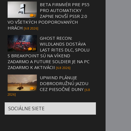
BETA FIRMVÉR PRE PS5
PRO AUTOMATICKY
ZAPNE NOVŠÍ PSSR 2.0
8
VO VŠETKÝCH PODPOROVANÝCH
HRÁCH
[6.8 2026]
GHOST RECON:
WILDLANDS DOSTÁVA
LAST RITES DLC, SPOLU
20
S BREAKPOINT SÚ NA VÍKEND
ZADARMO A FUTURE SOLDIER JE NA PC
ZADARMO K AKTIVÁCII
[6.8 2026]
UPWIND PLÁNUJE
DOBRODRUŽNÚ JAZDU
CEZ PIESOČNÉ DUNY
0
[6.8
2026]
SOCIÁLNE SIETE