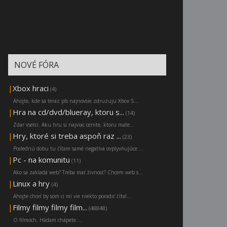
NOVÉ FÓRA
|
Xbox hraci
(4)
Ahojte, kde sa teraz pls najnovsie zdruzuju Xbox S...
|
Hra na cd/dvd/blueray, ktoru s...
(14)
Zdar vsetci. Aku hru si najviac cenite, ktoru mate...
|
Hry, ktoré si treba aspoň raz ...
(23)
Poslednú dobu tu čítam samé negatíva ovplyvňujúce ...
|
Pc - na komunitu
(11)
Ako sa zakladá web? Treba mať živnosť? Chcem web s...
|
Linux a hry
(4)
Ahojte chcel by som ci mi vie niekto poradiť čítal...
|
Filmy filmy filmy film...
(48848)
O filmoch. Hádam chápete....