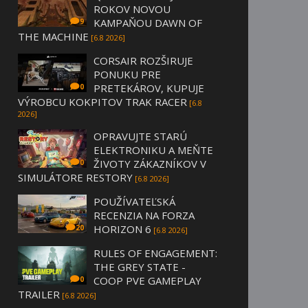
ROKOV NOVOU
KAMPAŇOU DAWN OF
9
THE MACHINE
[6.8 2026]
CORSAIR ROZŠIRUJE
PONUKU PRE
PRETEKÁROV, KUPUJE
0
VÝROBCU KOKPITOV TRAK RACER
[6.8
2026]
OPRAVUJTE STARÚ
ELEKTRONIKU A MEŇTE
ŽIVOTY ZÁKAZNÍKOV V
0
SIMULÁTORE RESTORY
[6.8 2026]
POUŽÍVATEĽSKÁ
RECENZIA NA FORZA
HORIZON 6
20
[6.8 2026]
RULES OF ENGAGEMENT:
THE GREY STATE -
COOP PVE GAMEPLAY
0
TRAILER
[6.8 2026]