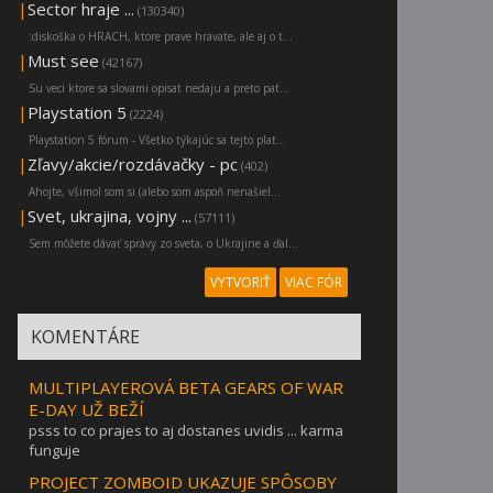
|
Sector hraje ...
(130340)
:diskoška o HRACH, ktore prave hravate, ale aj o t...
|
Must see
(42167)
Su veci ktore sa slovami opisat nedaju a preto pat...
|
Playstation 5
(2224)
Playstation 5 fórum - Všetko týkajúc sa tejto plat...
|
Zľavy/akcie/rozdávačky - pc
(402)
Ahojte, všimol som si (alebo som aspoň nenašiel...
|
Svet, ukrajina, vojny ...
(57111)
Sem môžete dávať správy zo sveta, o Ukrajine a ďal...
VYTVORIŤ
VIAC FÓR
KOMENTÁRE
MULTIPLAYEROVÁ BETA GEARS OF WAR
E-DAY UŽ BEŽÍ
psss to co prajes to aj dostanes uvidis ... karma
funguje
PROJECT ZOMBOID UKAZUJE SPÔSOBY