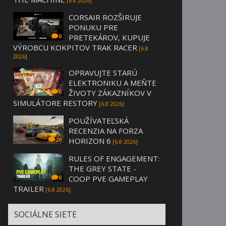
[6.8 2026]
CORSAIR ROZŠIRUJE
PONUKU PRE
PRETEKÁROV, KUPUJE
0
VÝROBCU KOKPITOV TRAK RACER
[6.8
2026]
OPRAVUJTE STARÚ
ELEKTRONIKU A MEŇTE
ŽIVOTY ZÁKAZNÍKOV V
0
SIMULÁTORE RESTORY
[6.8 2026]
POUŽÍVATEĽSKÁ
RECENZIA NA FORZA
HORIZON 6
20
[6.8 2026]
RULES OF ENGAGEMENT:
THE GREY STATE -
COOP PVE GAMEPLAY
0
TRAILER
[6.8 2026]
SOCIÁLNE SIETE