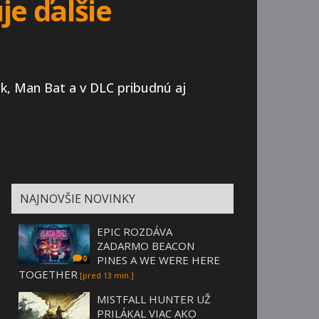
e ďalšie
k, Man Bat a v DLC pribudnú aj
NAJNOVŠIE NOVINKY
EPIC ROZDÁVA
ZADARMO BEACON
PINES A WE WERE HERE
0
TOGETHER
[pred 13 min.]
MISTFALL HUNTER UŽ
PRILÁKAL VIAC AKO