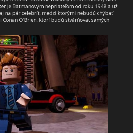
ter je Batmanovým nepriateľom od roku 1948 a už
 aj na pár celebrít, medzi ktorými nebudú chýbať
či Conan O'Brien, ktorí budú stvárňovať samých