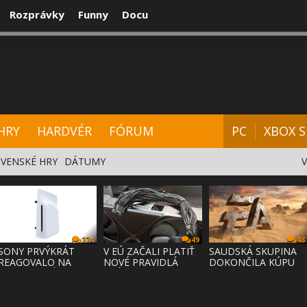
Rozprávky
Funny
Docu
CENZIE
VIDEÁ
HARDVÉR
FÓRUM
HRY
HARDVÉR
FÓRUM
PC
XBOX S
VENSKÉ HRY
DÁTUMY
274
49
48
SONY PRVÝKRÁT
V EÚ ZAČALI PLATIŤ
SAUDSKÁ SKUPINA
REAGOVALO NA
NOVÉ PRAVIDLÁ
DOKONČILA KÚPU
KRITIKU HRÁČOV,
PRÁVA NA
EA ZA 55 MI