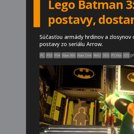
Lego Batman 3:
postavy, dosta
Súčasťou armády hrdinov a zlosynov 
postavy zo seriálu Arrow.
p
PC
PS3
PS4
Xbox 360
Xbox One
WiiU
3DS
PS Vita
iOS