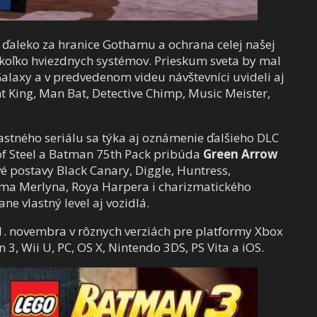
ďaleko za hranice Gothamu a ochrana celej našej
ekoľko hviezdnych systémov. Prieskum sveta by mal
laxy a v predvedenom videu návštevníci uvideli aj
 King, Man Bat, Detective Chimp, Music Meister,
astného seriálu sa týka aj oznámenie ďalšieho DLC
f Steel a Batman 75th Pack pribúda
Green Arrow
é postavy Black Canary, Diggle, Huntress,
oma Merlyna, Roya Harpera i charizmatického
e vlastný level aj vozidlá.
 novembra v rôznych verziách pre platformy Xbox
 3, Wii U, PC, OS X, Nintendo 3DS, PS Vita a iOS.