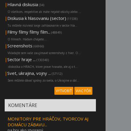
|
Hlavná diskusia
(34)
O všetkom, respektíve ak máte nejaké otázky alebo ...
|
Diskusia k hlasovaniu (sector)
(11538)
Tu môžete rozviesť svoje zahlasovanie v sector hla...
|
Filmy filmy filmy film...
(48849)
O filmoch. Hádam chápete....
|
Screenshots
(66966)
Vkladajte sem vaše zaujímavé screenshoty z hier. O...
|
Sector hraje ...
(130340)
:diskoška o HRACH, ktore prave hravate, ale aj o t...
|
Svet, ukrajina, vojny ...
(57112)
Sem môžete dávať správy zo sveta, o Ukrajine a ďal...
VYTVORIŤ
VIAC FÓR
KOMENTÁRE
MONITORY PRE HRÁČOV, TVORCOV AJ
DOMÁCU ZÁBAVU...
na hry ako stvorený..