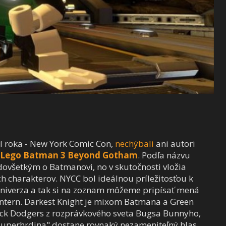
í roka - New York Comic Con,
nechýbali
ani autori
Lego Batman 3 Beyond Gotham
. Podľa názvu
dovšetkým o Batmanovi, no v skutočnosti vložia
ch charakterov. NYCC bol ideálnou príležitosťou k
niverza a tak si na zoznam môžeme pripísať mená
ontern. Darkest Knight je mixom Batmana a Green
Duck Dodgers z rozprávkového sveta Bugsa Bunnyho,
"superhrdina" dostane rovnaký nezameniteľný hlas