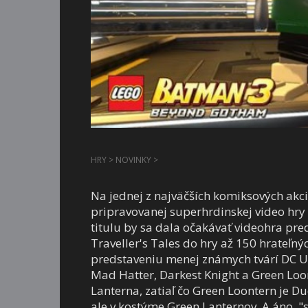
HRY
>
NOVINKY
>
Na jednej z najväčších komiksových akci
pripravovanej superhrdinskej video hry
titulu by sa dala očakávať videohra pre
Traveller's Tales do hry až 150 hrateľný
predstaveniu menej známych tvárí DC U
Mad Hatter, Darkest Knight a Green Lo
Lanterna, zatiaľ čo Green Loontern je 
ale v kostýme Green Lanternov. A áno, 