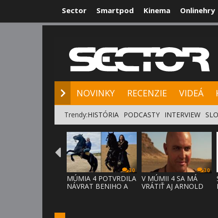
Sector
Smartpod
Kinema
Onlinehry
NOVINKY
RE
NOVINKY
RECENZIE
VIDEÁ
Trendy:
HISTÓRIA
PODCASTY
INTERVIEW
SLO
30
30
MÚMIA 4 POTVRDILA
V MÚMII 4 SA MÁ
NÁVRAT BENIHO A
VRÁTIŤ AJ ARNOLD
ARDETHA
VOSLOO AK