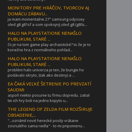
MONITORY PRE HRÁČOV, TVORCOV AJ
DOMÁCU ZÁBAVU...
ja mam momentalne 27" samsung odyssey
oled g8 g81sf a som spokojný,oled g8 (g80s...
HALO NA PLAYSTATIONE NENAŠLO
PUBLIKUM, STARÉ ...
čo je na tom game play archaistické? to že je to
konečne hra z normálneho pohľad...
HALO NA PLAYSTATIONE NENAŠLO
PUBLIKUM, STARÉ ...
problém halo univerza je ten, že bungie ho
podávalo skryto, (tak ako destiny) a ...
EA ČAKÁ VEĽKÉ ŠETRENIE PO PREVZATÍ
SAUDMI
aspoň niekto posunie tu firmu dopredu. zatial
tie ich hry boli na jedno kopyto u...
THE LEGEND OF ZELDA FILM ROZŠIRUJE
OBSADENIE,...
"...oznámil nové herecké posily vrátane
zosnulého sama neilla" - to mi pripomenu...