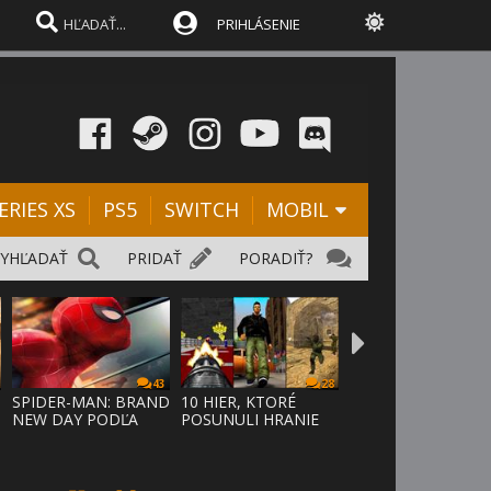
PRIHLÁSENIE
ERIES XS
PS5
SWITCH
MOBIL
VYHĽADAŤ
PRIDAŤ
PORADIŤ?
43
28
SPIDER-MAN: BRAND
10 HIER, KTORÉ
NEW DAY PODĽA
POSUNULI HRANIE
ODHADOV OT
VPRED