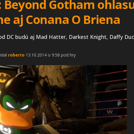
 Beyond Gotham ohlasuj
ne aj Conana O Briena
od DC budú aj Mad Hatter, Darkest Knight, Daffy Duc
ridal
roberto
13.10.2014 o 9:58 pod hry