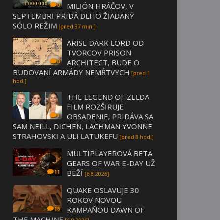
MILIÓN HRÁČOV, V
0
SEPTEMBRI PRIDÁ DLHO ŽIADANÝ
SÓLO REŽIM
[pred 37 min.]
ARISE DARK LORD OD
TVORCOV PRISON
ARCHITECT, BUDE O
0
BUDOVANÍ ARMÁDY NEMŔTVYCH
[pred 1
hod.]
THE LEGEND OF ZELDA
FILM ROZŠIRUJE
OBSADENIE, PRIDÁVA SA
3
SAM NEILL, DICHEN, LACHMAN YVONNE
STRAHOVSKI A ULI LATUKEFU
[pred 8 hod.]
MULTIPLAYEROVÁ BETA
GEARS OF WAR E-DAY UŽ
BEŽÍ
11
[6.8 2026]
QUAKE OSLAVUJE 30
ROKOV NOVOU
KAMPAŇOU DAWN OF
16
THE MACHINE