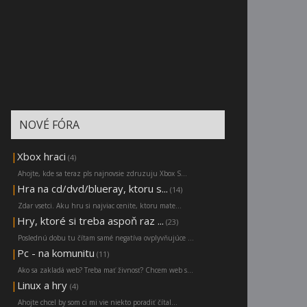
NOVÉ FÓRA
|
Xbox hraci
(4)
Ahojte, kde sa teraz pls najnovsie zdruzuju Xbox S...
|
Hra na cd/dvd/blueray, ktoru s...
(14)
Zdar vsetci. Aku hru si najviac cenite, ktoru mate...
|
Hry, ktoré si treba aspoň raz ...
(23)
Poslednú dobu tu čítam samé negatíva ovplyvňujúce ...
|
Pc - na komunitu
(11)
Ako sa zakladá web? Treba mať živnosť? Chcem web s...
|
Linux a hry
(4)
Ahojte chcel by som ci mi vie niekto poradiť čítal...