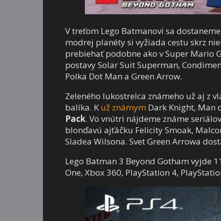
V treťom Lego Batmanovi sa dostaneme 
modrej planéty si vyžiada cestu skrz ni
prebiehať podobne ako v Super Mario Ga
postavy Solar Suit Superman, Condiment
Polka Dot Man a Green Arrow.
Zeleného lukostrelca známeho už aj z vl
balíka. K
už známym
Dark Knight, Man o
Pack
. Vo vnútri nájdeme známe seriálov
blonďavú ajťáčku Felicity Smoak, Malc
Sladea Wilsona. Svet Green Arrowa dostan
Lego Batman 3 Beyond Gotham vyjde 11.
One, Xbox 360, PlayStation 4, PlayStation