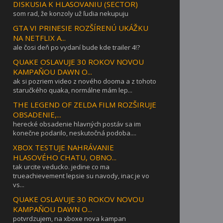
DISKUSIA K HLASOVANIU (SECTOR)
som rad, že konzoly už ľudia nekupuju
GTA VI PRINESIE ROZŠÍRENÚ UKÁŽKU
NA NETFLIX A...
ale čosi deň po vydaní bude kde trailer 4!?
QUAKE OSLAVUJE 30 ROKOV NOVOU
KAMPAŇOU DAWN O...
ak si pozriem video z nového dooma a z tohoto
staručkého quaka, normálne mám lep...
THE LEGEND OF ZELDA FILM ROZŠIRUJE
OBSADENIE,...
herecké obsadenie hlavných postáv sa im
konečne podarilo, neskutočná podoba....
XBOX TESTUJE NAHRÁVANIE
HLASOVÉHO CHATU, OBNO...
tak urcite veducko. jedine co ma
trueachievement lepsie su navody, inac je vo
vs...
QUAKE OSLAVUJE 30 ROKOV NOVOU
KAMPAŇOU DAWN O...
potvrdzujem, na xboxe nova kampan