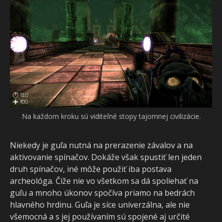
Na každom kroku sú viditeľné stopy tajomnej civilizácie.
Niekedy je guľa nutná na prerazenie závalov a na
aktivovanie spínačov. Dokáže však spustiť len jeden
druh spínačov, iné môže použiť iba postava
archeológa. Čiže nie vo všetkom sa dá spoliehať na
guľu a mnoho úkonov spočíva priamo na bedrách
hlavného hrdinu. Guľa je síce univerzálna, ale nie
všemocná a s jej používaním sú spojené aj určité