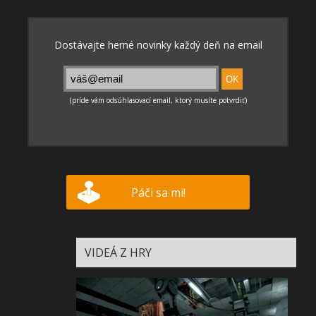
Páči sa mi!
VIDEÁ Z HRY