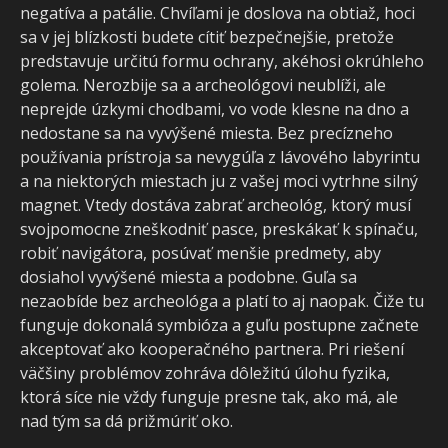
negatíva a patálie. Chvíľami je doslova na obtiaž, hoci
sa v jej blízkosti budete cítiť bezpečnejšie, pretože
predstavuje určitú formu ochrany, akéhosi okrúhleho
golema. Nerozbije sa a archeológovi neublíži, ale
neprejde úzkymi chodbami, vo vode klesne na dno a
nedostane sa na vyvýšené miesta. Bez precízneho
používania prístroja sa nevygúľa z lávového labyrintu
a na niektorých miestach ju z vašej moci vytrhne silný
magnet. Vtedy dostáva zabrať archeológ, ktorý musí
svojpomocne zneškodniť pasce, preskákať k spínaču,
robiť navigátora, posúvať menšie predmety, aby
dosiahol vyvýšené miesta a podobne. Guľa sa
nezaobíde bez archeológa a platí to aj naopak. Čiže tu
funguje dokonalá symbióza a guľu postupne začnete
akceptovať ako kooperačného partnera. Pri riešení
väčšiny problémov zohráva dôležitú úlohu fyzika,
ktorá síce nie vždy funguje presne tak, ako má, ale
nad tým sa dá prižmúriť oko.