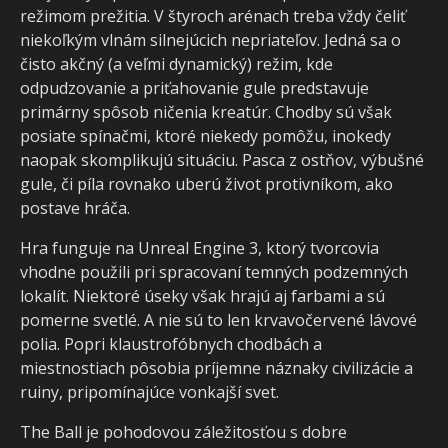
režimom prežitia. V štyroch arénach treba vždy čeliť
niekoľkým vlnám silnejúcich nepriateľov. Jedná sa o
čisto akčný (a veľmi dynamický) režim, kde
odpudzovanie a priťahovanie gule predstavuje
primárny spôsob ničenia kreatúr. Chodby sú však
posiate spínačmi, ktoré niekedy pomôžu, inokedy
naopak skomplikujú situáciu. Pasca z ostňov, výbušné
gule, či píla rovnako uberú život protivníkom, ako
postave hráča.
Hra funguje na Unreal Engine 3, ktorý tvorcovia
vhodne použili pri spracovaní temných podzemných
lokalít. Niektoré úseky však hrajú aj farbami a sú
pomerne svetlé. A nie sú to len krvavočervené lávové
polia. Popri klaustrofóbnych chodbách a
miestnostiach pôsobia príjemne náznaky civilizácie a
ruiny, pripomínajúce vonkajší svet.
The Ball je pohodovou záležitosťou s dobre