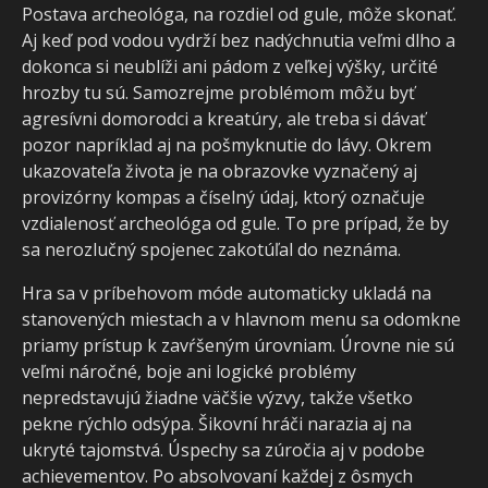
Postava archeológa, na rozdiel od gule, môže skonať.
Aj keď pod vodou vydrží bez nadýchnutia veľmi dlho a
dokonca si neublíži ani pádom z veľkej výšky, určité
hrozby tu sú. Samozrejme problémom môžu byť
agresívni domorodci a kreatúry, ale treba si dávať
pozor napríklad aj na pošmyknutie do lávy. Okrem
ukazovateľa života je na obrazovke vyznačený aj
provizórny kompas a číselný údaj, ktorý označuje
vzdialenosť archeológa od gule. To pre prípad, že by
sa nerozlučný spojenec zakotúľal do neznáma.
Hra sa v príbehovom móde automaticky ukladá na
stanovených miestach a v hlavnom menu sa odomkne
priamy prístup k zavŕšeným úrovniam. Úrovne nie sú
veľmi náročné, boje ani logické problémy
nepredstavujú žiadne väčšie výzvy, takže všetko
pekne rýchlo odsýpa. Šikovní hráči narazia aj na
ukryté tajomstvá. Úspechy sa zúročia aj v podobe
achievementov. Po absolvovaní každej z ôsmych