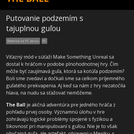
Putovanie podzemím s
tajuplnou guľou
Recenzia na PC verziu
PC
Víťazný mód v súťaži Make Something Unreal sa
dostal k hráčom v podobe plnohodnotnej hry. Čím
môže byť zaujímavá guľa, ktorá sa kotúľa podzemím?
Boli sme zvedaví a dočkali sme sa celkom príjemného
guľatého prekvapenia. Aj keď sa nám z hry nezatočila
hlava, na nudu sa sťažovať nemôžeme.
The Ball
je akčná adventúra pre jedného hráča z
pohľadu prvej osoby. Významnú úlohu v hre
zohrávajú logické problémy spojené s fyzikou a
šikovnosť pri manipulovaní s guľou. Nie je to však
obyčajná guľa, ale artefakt, objavený v Mexiku, s