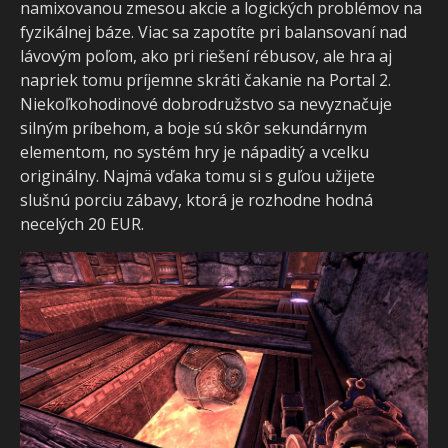
namixovanou zmesou akcie a logických problémov na
fyzikálnej báze. Viac sa zapotíte pri balansovaní nad
lávovým poľom, ako pri riešení rébusov, ale hra aj
napriek tomu príjemne skráti čakanie na Portal 2.
Niekoľkohodinové dobrodružstvo sa nevyznačuje
silným príbehom, a boje sú skôr sekundárnym
elementom, no systém hry je nápaditý a vcelku
originálny. Najmä vďaka tomu si s guľou užijete
slušnú porciu zábavy, ktorá je rozhodne hodná
necelých 20 EUR.