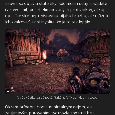
úrovní sa objavia štatistiky, kde medzi údajmi nájdete
časový limit, počet eliminovaných protivníkov, ale aj
opíc. Tie síce nepredstavujú nijakú hrozbu, ale môžete
ich zvalcovať, ak si myslíte, že je to tak lepšie.
Na čo všetko sa dá použiť taká guľa? Napríklad na toto...
Okrem príbehu, hoci s minimálnym dejom, ale
zaujímavým putovaním, tvorcovia spestrili hru