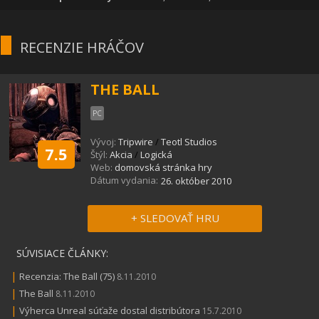
RECENZIE HRÁČOV
THE BALL
PC
Vývoj:
Tripwire
/
Teotl Studios
7.5
Štýl:
Akcia
/
Logická
Web:
domovská stránka hry
Dátum vydania:
26. október 2010
+ SLEDOVAŤ HRU
SÚVISIACE ČLÁNKY:
|
Recenzia: The Ball (75)
8.11.2010
|
The Ball
8.11.2010
|
Výherca Unreal súťaže dostal distribútora
15.7.2010