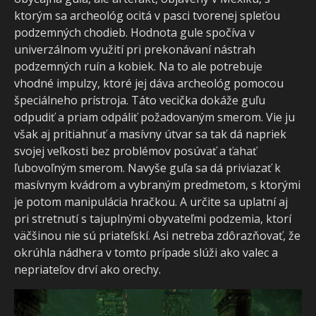
ktorým sa archeológ ocitá v pasci tvorenej spleťou
podzemných chodieb. Hodnota gule spočíva v
univerzálnom využití pri prekonávaní nástrah
podzemných ruín a kobiek. Na to ale potrebuje
vhodné impulzy, ktoré jej dáva archeológ pomocou
špeciálneho prístroja. Táto vecička dokáže guľu
odpudiť a priam odpáliť požadovaným smerom. Vie ju
však aj pritiahnuť a masívny útvar sa tak dá napriek
svojej veľkosti bez problémov posúvať a ťahať
ľubovoľným smerom. Navyše guľa sa dá priviazať k
masívnym kvádrom a vybraným predmetom, s ktorými
je potom manipulácia hračkou. A určite sa uplatní aj
pri stretnutí s tajuplnými obyvateľmi podzemia, ktorí
väčšinou nie sú priateľskí. Asi netreba zdôrazňovať, že
okrúhla nádhera v tomto prípade slúži ako valec a
nepriateľov drví ako orechy.