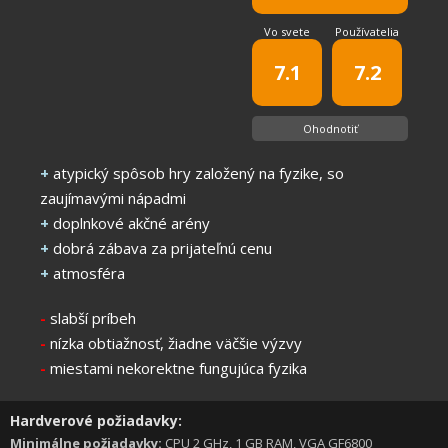
Vo svete
Používatelia
7.1
7.2
Ohodnotiť
+
atypický spôsob hry založený na fyzike, so
zaujímavými nápadmi
+
doplnkové akčné arény
+
dobrá zábava za prijateľnú cenu
+
atmosféra
-
slabší príbeh
-
nízka obtiažnosť, žiadne väčšie výzvy
-
miestami nekorektne fungujúca fyzika
Hardverové požiadavky:
Minimálne požiadavky:
CPU 2 GHz, 1 GB RAM, VGA GF6800