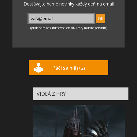
Páči sa mi!
(+2)
VIDEÁ Z HRY