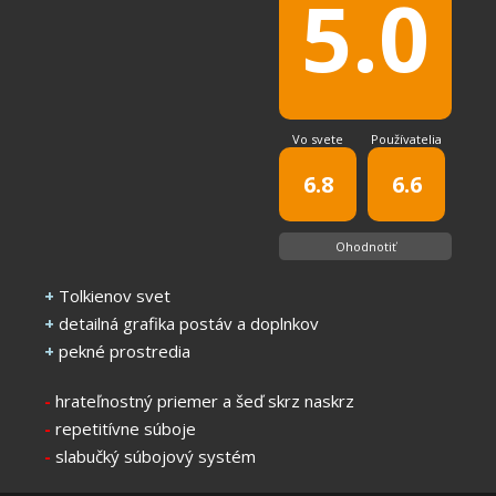
5.0
Vo svete
Používatelia
6.8
6.6
Ohodnotiť
+
Tolkienov svet
+
detailná grafika postáv a doplnkov
+
pekné prostredia
-
hrateľnostný priemer a šeď skrz naskrz
-
repetitívne súboje
-
slabučký súbojový systém