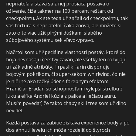
nepriateľa a stáva sa z nej prosiaca postava o
oživenie, čiže takmer na 100 percent reštart od
checkpointu. Ak ste teda už začali od checkpointu, tak
vás tortúra s nepriateľmi čaká znova, ale môžete si
zato o to viac užiť plnými dúškami slabého
súbojového systému sek vľavo-vpravo.
Načrtol som už špeciálne vlastnosti postáv, ktoré do
boja nevnášajú čerstvý závan, ale všetky len rozvíjajú
tri základné atribúty. Trpaslík Farin disponuje
bojovým pokrikom, či super-sekom whirlwind, čo nie
je nič iné ako ťažký úder s farebným efektom.
Hraničiar Eradan so schopnosťami vylepší streľbu z
luku a elfka Andriel kúzla z palice a liečiacu auru.
Musím povedať, že takto chabý skill tree som už dlho
nevidel.
Každá postava za zabitie získava experience body a po
dosiahnutí levelu ich môže rozdeliť do štyroch