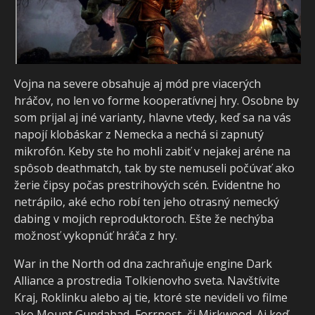
Vojna na severe obsahuje aj mód pre viacerých
hráčov, no len vo forme kooperatívnej hry. Osobne by
som prijal aj iné varianty, hlavne vtedy, keď sa na vás
napojí klobáskar z Nemecka a nechá si zapnutý
mikrofón. Keby ste ho mohli zabiť v nejakej aréne na
spôsob deathmatch, tak by ste nemuseli počúvať ako
žerie čipsy počas prestrihových scén. Evidentne ho
netrápilo, aké echo robí ten jeho otrasný nemecký
dabing v mojich reproduktoroch. Ešte že nechýba
možnosť vykopnúť hráča z hry.
War in the North od dna zachraňuje engine Dark
Alliance a prostredia Tolkienovho sveta. Navštívite
Kraj, Roklinku alebo aj tie, ktoré ste nevideli vo filme
ako Mount Gundabad, Forrnost, či Mirkwood. Aj keď