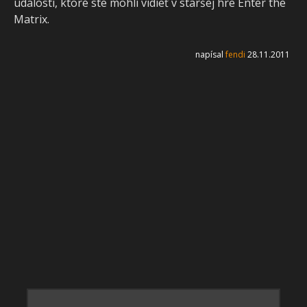
udalosti, ktoré ste mohli vidieť v staršej hre Enter the
Matrix.
napísal
fendi
28.11.2011