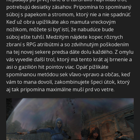
potrebujú desiatky zásahov. Pripomína to spomínaný
súboj s papekom a stromom, ktorý nie a nie spadnúť.
Keď už obra upižlikáte ako mamuta vreckovým
nožíkom, môžete si byť istí, že nabudúce bude
súboj ešte tuhší. Medzitým nájdete kopec rôznych
zbraní s RPG atribútmi a so zdvihnutým poškodením
na tej novej sekere predsa dáte dolu každého. Z omylu
vás vyvedie ďalší trol, ktorý má tento krát aj brnenie a
asi o gazilión hit pointov viac. Opäť pižlikáte
spomínanou metódou sek vľavo-vpravo a občas, keď
vám to mana dovolí, zakombinujete špeci útok, ktorý
aj tak pripomína maximálne muší prd vo vetre.