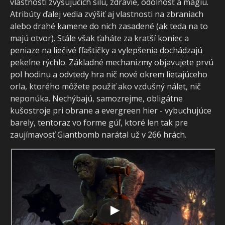
vlastností zvyšujúcich silu, zdravie, odolnosť a mágiu.
Atribúty ďalej vedia zvýšiť aj vlastnosti na zbraniach
alebo drahé kamene do nich zasadené (ak teda na to
majú otvor). Stále však ťaháte za kratší koniec a
peniaze na liečivé fľaštičky a vylepšenia dochádzajú
pekelne rýchlo. Základné mechanizmy objavujete prvú
pol hodinu a odvtedy hra nič nové okrem lietajúceho
orla, ktorého môžete použiť ako vzdušný nálet, nič
neponúka. Nechýbajú, samozrejme, obligátne
kušostroje pri obrane a evergreen hier - vybuchujúce
barely, tentoraz vo forme gúľ, ktoré len tak pre
zaujímavosť Giantbomb narátal už v 266 hrách.