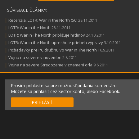
SÚVISIACE ČLÁNKY:
|
Recenzia: LOTR: War in the North (50)
28.11.2011
|
LOTR: War in the North
28.11.2011
|
LOTR: War in The North približuje hrdinov
24.10.2011
|
LOTR: War in the North upresňuje priebeh výpravy
3.10.2011
|
Požiadavky pre PC družinu vo War In The North
16.9.2011
|
Vojna na severe v novembri
2.8.2011
|
Vojna na severe Stredozeme v znamení orla
9.6.2011
Prosím prihláste sa pre možnosť pridania komentáru.
Môžete sa prihlásiť cez Sector konto, alebo Facebook.
PRIHLÁSIŤ