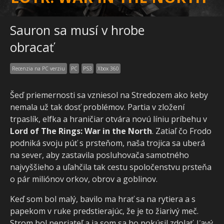
Sauron sa musí v hrobe
obracať
Recenzia na PC verziu
PC
PS3
Xbox 360
Šeď priemernosti sa vzniesol na Stredozem ako keby
nemala už tak dosť problémov. Partia v zložení
trpaslík, elfka a hraničiar otvára novú líniu príbehu v
Lord of The Rings: War in the North
. Zatiaľ čo Frodo
podniká svoju púť s prsteňom, naša trojica sa uberá
na sever, aby zastavila posluhovača samotného
najvyššieho a uľahčila tak cestu spoločenstvu prsteňa
o pár miliónov orkov, obrov a goblinov.
Keď som bol malý, bavilo ma hrať sa na rytiera a s
papekom v ruke predstierajúc, že je to žiarivý meč.
Strom bol nepriateľ a ja som sa ho pokúsil zdolať. Ľavý