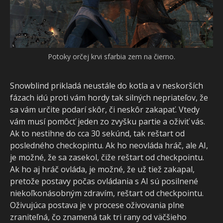
Orol ako vzdušná podpora.
Snowblind prikladá neustále do kotla a v neskorších
fázach idú proti vám hordy tak silných nepriateľov, že
sa vám určite podarí skôr, či neskôr zakapať. Vtedy
vám musí pomôcť jeden zo zvyšku partie a oživiť vás.
Ak to nestihne do cca 30 sekúnd, tak reštart od
posledného checkopintu. Ak ho neovláda hráč, ale AI,
je možné, že sa zasekol, čiže reštart od checkpointu.
Ak ho aj hráč ovláda, je možné, že už tiež zakapal,
pretože postavy počas ovládania s AI sú posilnené
niekoľkonásobným zdravím, reštart od checkpointu.
Oživujúca postava je v procese oživovania plne
zraniteľná, čo znamená tak tri rany od väčšieho