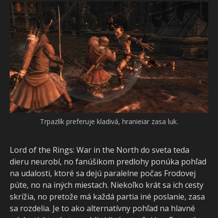
Magickou aurou neprejdú šípy a navyše lieči.
Lord of the Rings: War in the North do sveta teda
dieru neurobí, no fanúšikom predlohy ponúka pohľad
na udalosti, ktoré sa dejú paralelne počas Frodovej
púte, no na iných miestach. Niekoľko krát sa ich cesty
skrížia, no pretože má každá partia iné poslanie, zasa
sa rozdelia. Je to ako alternatívny pohľad na hlavné