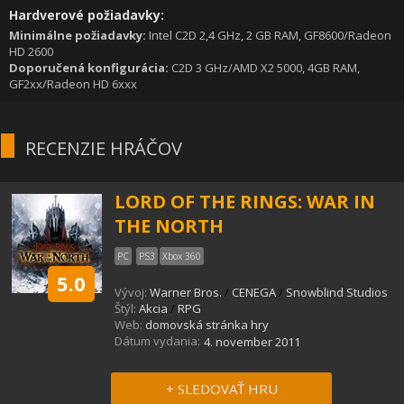
Hardverové požiadavky:
Minimálne požiadavky:
Intel C2D 2,4 GHz, 2 GB RAM, GF8600/Radeon
HD 2600
Doporučená konfigurácia:
C2D 3 GHz/AMD X2 5000, 4GB RAM,
GF2xx/Radeon HD 6xxx
RECENZIE HRÁČOV
LORD OF THE RINGS: WAR IN
THE NORTH
PC
PS3
Xbox 360
5.0
Vývoj:
Warner Bros.
/
CENEGA
/
Snowblind Studios
Štýl:
Akcia
/
RPG
Web:
domovská stránka hry
Dátum vydania:
4. november 2011
+ SLEDOVAŤ HRU