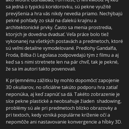
sa jedná o typickú koridorovku, sú pekne využité
prevýšenia a hra vás nikdy nevedia priamo. Nechýbajú
pekné pohľady zo skál na ďalekú krajinu a
architektonické prvky. Často sa menia prostredia,
ktorých je dovedna dvadsať. Veľa práce bolo tiež
vykonanej na všetkých postavách a predmetoch, ktoré
sú veľmi detailne vymodelované. Predlohy Gandalfa,
Froda, Bilba či Legolasa zodpovedajú tým z filmu a aj
keď sa s nimi stretnete len na pár chvíľ, tak je pekné,
že sa im autori takto povenovali.
K príjemnému zážitku by mohlo dopomôcť zapojenie
3D okuliarov, no oficiálne takúto podporu hra zatiaľ
neponúka, aj keď zapnúť sa dá. Takéto zobrazenie je
síce pekne plastické a neobsahuje žiaden shadowing,
problémy sú ale pri predmetoch blízko obrazovky a
pri textoch, kedy vzniká populárne kríženie očí a
nepomôže ani nastavovanie konvergencie a hĺbky 3D.