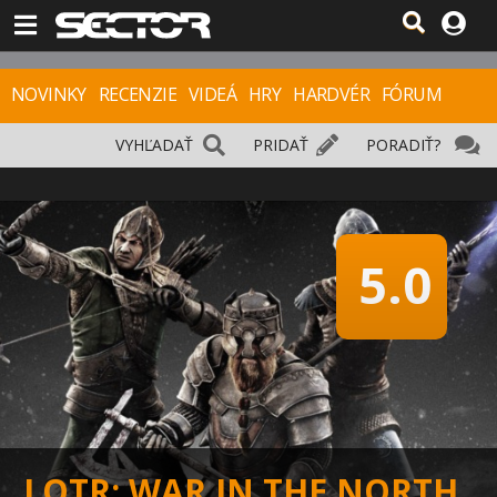
NOVINKY
RECENZIE
VIDEÁ
HRY
HARDVÉR
FÓRUM
VYHĽADAŤ
PRIDAŤ
PORADIŤ?
5.0
LOTR: WAR IN THE NORTH