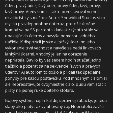
úder, pravý úder, ľavý úder, pravý úder, ľavý, pravý,
ľavý pravý. Vtedy som si takto predstavoval vrchol
ekvilibristiky s mečom. Autori Snowblind Studios si to
myslia pravdepodobne doteraz, pretože útočné
kombá sa na 95 percent skladajú z týchto stále sa
opakujúcich úderov a navyše pomocou jedného
tlačidla. K dispozícii je síce aj ťažký úder, no jeho
vykonanie trvá večnosť a navyše sa nedá linkovať s
ľahkými údermi. Vhodný je len na dorazenie
nepriateľa. Bavilo by vás sedem hodín stláčať jedno
tlačidlo a pozerať sa na sekvencie ľavých a pravých
úderov? Aj autorom to došlo a pridali tak špeciálne
pohyby pre každú postavičku. Pod množným číslom si
ale nepredstavujte dvojmiestne číslo. Budú vám stačiť
prsty na jednej ruke opitého stolára.
Bojový systém, náplň každej správnej rúbačky, je teda
slabý ako piaty raz vylúhovaný čaj. Nepriatelia zavše
nepadajú po prvej rane a tí tuhší ako napríklad trol,