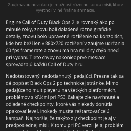
Zaujímavou novinkou je možnosť rôzneho konca misii, ktoré
vyvrcholí v iné finálne animácie.
Engine Call of Duty Black Ops 2 je rovnaký ako po
minulé roky, znovu boli doladené rôzne grafické
detaily, znovu bolo upravené rozlíšenie na konzolách,
kde hra beží len v 880x720 rozlíšení v záujme udržania
60 fps framerate a znovu má hra milióny chýb hneď
pri vydaní. Tieto chyby nakoniec prvé mesiace
sprevádzajú každú Call of Duty hru .
Nedotestovaný, nedotiahnutý, padajúci. Presne tak sa
dá popísať Black Ops 2 po technickej stránke. Mimo
padajúceho multiplayeru na všetkých platformách,
problémov s kľúčmi pri PS3, čakajte zle navrhnuté a
odladené checkpointy, ktoré vás niekedy donútia
opakovať level, inokedy musíte reštartovať celú
kampaň. Najhoršie, že takýto zlý checkpoint je aj v
predposlednej misii. K tomu pri PC verzii je aj problém