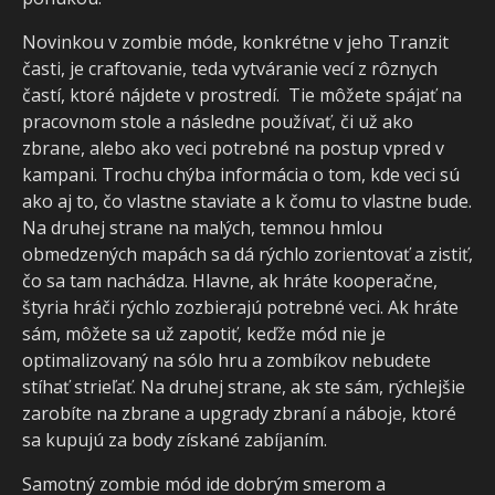
Novinkou v zombie móde, konkrétne v jeho Tranzit
časti, je craftovanie, teda vytváranie vecí z rôznych
častí, ktoré nájdete v prostredí. Tie môžete spájať na
pracovnom stole a následne používať, či už ako
zbrane, alebo ako veci potrebné na postup vpred v
kampani. Trochu chýba informácia o tom, kde veci sú
ako aj to, čo vlastne staviate a k čomu to vlastne bude.
Na druhej strane na malých, temnou hmlou
obmedzených mapách sa dá rýchlo zorientovať a zistiť,
čo sa tam nachádza. Hlavne, ak hráte kooperačne,
štyria hráči rýchlo zozbierajú potrebné veci. Ak hráte
sám, môžete sa už zapotiť, keďže mód nie je
optimalizovaný na sólo hru a zombíkov nebudete
stíhať strieľať. Na druhej strane, ak ste sám, rýchlejšie
zarobíte na zbrane a upgrady zbraní a náboje, ktoré
sa kupujú za body získané zabíjaním.
Samotný zombie mód ide dobrým smerom a