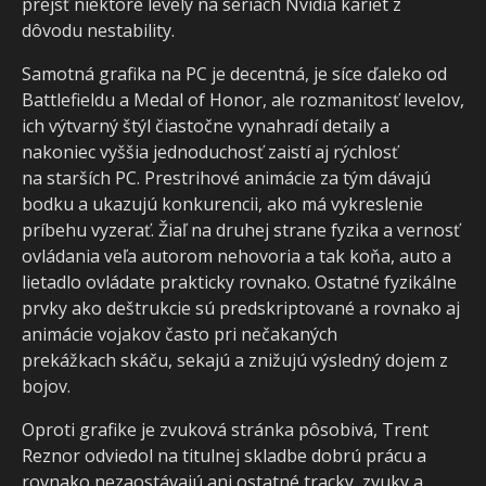
prejsť niektoré levely na sériách Nvidia kariet z
dôvodu nestability.
Samotná grafika na PC je decentná, je síce ďaleko od
Battlefieldu a Medal of Honor, ale rozmanitosť levelov,
ich výtvarný štýl čiastočne vynahradí detaily a
nakoniec vyššia jednoduchosť zaistí aj rýchlosť
na starších PC. Prestrihové animácie za tým dávajú
bodku a ukazujú konkurencii, ako má vykreslenie
príbehu vyzerať. Žiaľ na druhej strane fyzika a vernosť
ovládania veľa autorom nehovoria a tak koňa, auto a
lietadlo ovládate prakticky rovnako. Ostatné fyzikálne
prvky ako deštrukcie sú predskriptované a rovnako aj
animácie vojakov často pri nečakaných
prekážkach skáču, sekajú a znižujú výsledný dojem z
bojov.
Oproti grafike je zvuková stránka pôsobivá, Trent
Reznor odviedol na titulnej skladbe dobrú prácu a
rovnako nezaostávajú ani ostatné tracky, zvuky a