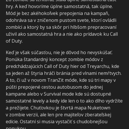
hry. A keď hovoríme úplne samostatná, tak úplne.
Mód je bez akéhokoľvek prepojenia na kampaň,
odohráva sa v zničenom pustom svete, ktorí ovládli
zombíci a ktorý by sa skôr pri hlbšom prepracovaní
uživil ako samostatná hra a nie ako prídavok ku Call
of Duty.
Keď je však súčasťou, nie je dôvod ho nevyskúšať.
Ponúka štandardný koncept zombie módov z
predchádzajúcich Call of Duty hier od Treyarchu, kde
sa jeden až štyria hráči bránia pred vlnami nemŕtvych.
A to, či už v novom TranZit móde, kde sú tri mapy v
púšti prepojené cestou autobusom do jednej
kampane alebo v Survival mode kde sú dostupné
samostatné levely a kedy ide len o to ako dlho vydržíte
a prežijete. Chuťovkou je štvrtá mapa Nuketown
v zombie verzii, ale len pre majiteľov zberateľskej
edície. Ostatní si musia vystačiť s chudobnejšou
ponukou.