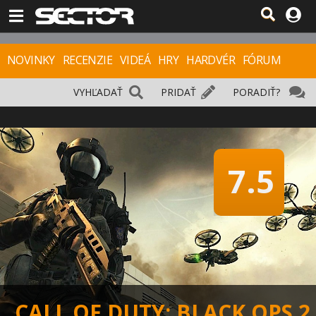
NOVINKY
RECENZIE
VIDEÁ
HRY
HARDVÉR
FÓRUM
VYHĽADAŤ
PRIDAŤ
PORADIŤ?
7.5
CALL OF DUTY: BLACK OPS 2