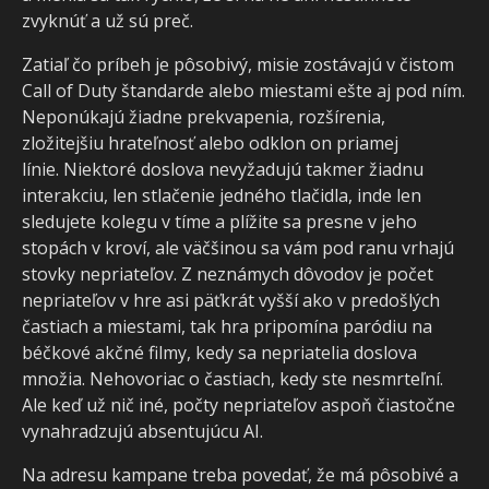
zvyknúť a už sú preč.
Zatiaľ čo príbeh je pôsobivý, misie zostávajú v čistom
Call of Duty štandarde alebo miestami ešte aj pod ním.
Neponúkajú žiadne prekvapenia, rozšírenia,
zložitejšiu hrateľnosť alebo odklon on priamej
línie. Niektoré doslova nevyžadujú takmer žiadnu
interakciu, len stlačenie jedného tlačidla, inde len
sledujete kolegu v tíme a plížite sa presne v jeho
stopách v kroví, ale väčšinou sa vám pod ranu vrhajú
stovky nepriateľov. Z neznámych dôvodov je počet
nepriateľov v hre asi päťkrát vyšší ako v predošlých
častiach a miestami, tak hra pripomína paródiu na
béčkové akčné filmy, kedy sa nepriatelia doslova
množia. Nehovoriac o častiach, kedy ste nesmrteľní.
Ale keď už nič iné, počty nepriateľov aspoň čiastočne
vynahradzujú absentujúcu AI.
Na adresu kampane treba povedať, že má pôsobivé a