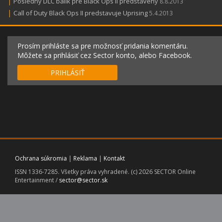
|
Posledný DLC balík pre Black Ops II predstavený
8.8.2013
|
Call of Duty Black Ops II predstavuje Uprising
5.4.2013
Prosím prihláste sa pre možnosť pridania komentáru.
Môžete sa prihlásiť cez Sector konto, alebo Facebook.
PRIHLÁSIŤ
Ochrana súkromia
|
Reklama
|
Kontakt
ISSN 1336-7285. Všetky práva vyhradené. (c) 2026 SECTOR Online
Entertainment /
sector@sector.sk