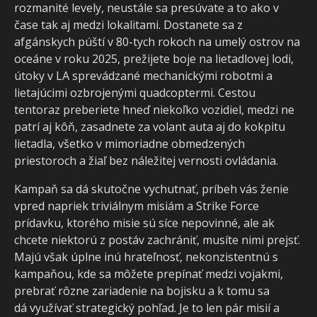
rozmanité levely, neustále sa presúvate a to ako v
čase tak aj medzi lokalitami. Dostanete sa z
afgánskych púští v 80-tych rokoch na umelý ostrov na
oceáne v roku 2025, prežijete boje na lietadlovej lodi,
útoky v LA sprevádzané mechanickými robotmi a
lietajúcimi ozbrojenými quadcoptermi. Cestou
tentoraz preberiete hneď niekoľko vozidiel, medzi ne
patrí aj kôň, zasadnete za volant auta aj do kokpitu
lietadla, všetko v mimoriadne obmedzených
priestoroch a žiaľ bez náležitej vernosti ovládania.
Kampaň sa dá skutočne vychutnať, príbeh vás ženie
vpred napriek triviálnym misiám a Strike Force
prídavku, ktorého misie sú síce nepovinné, ale ak
chcete niektorú z postáv zachrániť, musíte nimi prejsť.
Majú však úplne inú hrateľnosť, nekonzistentnú s
kampaňou, kde sa môžete prepínať medzi vojakmi,
prebrať rôzne zariadenie na bojisku a k tomu sa
dá využívať strategický pohľad. Je to len pár misií a