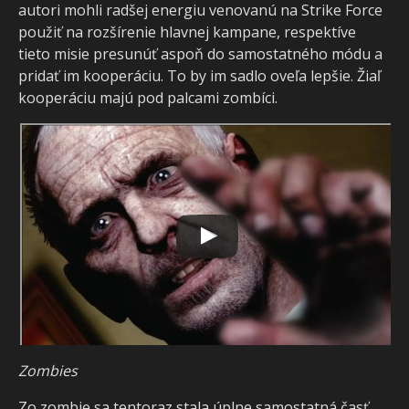
autori mohli radšej energiu venovanú na Strike Force
použiť na rozšírenie hlavnej kampane, respektíve
tieto misie presunúť aspoň do samostatného módu a
pridať im kooperáciu. To by im sadlo oveľa lepšie. Žiaľ
kooperáciu majú pod palcami zombíci.
Zombies
Zo zombie sa tentoraz stala úplne samostatná časť