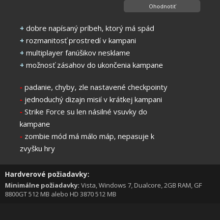
Ohodnotiť
+
dobre napísaný príbeh, ktorý má spád
+
rozmanitosť prostredí v kampani
+
multiplayer fanúšikov nesklame
+
možnosť zásahov do ukončenia kampane
-
padanie, chyby, zle nastavené checkpointy
-
jednoduchý dizajn misií v krátkej kampani
-
Strike Force su len násilné vsuvky do
kampane
-
zombie mód má málo máp, nepasuje k
zvyšku hry
Hardverové požiadavky:
Minimálne požiadavky:
Vista, Windows 7, Dualcore, 2GB RAM, GF
8800GT 512 MB alebo HD 3870 512 MB