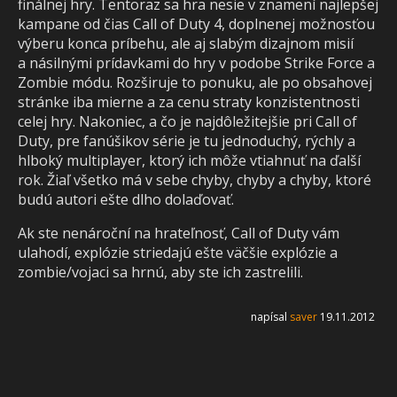
finálnej hry. Tentoraz sa hra nesie v znamení najlepšej
kampane od čias Call of Duty 4, doplnenej možnosťou
výberu konca príbehu, ale aj slabým dizajnom misií
a násilnými prídavkami do hry v podobe Strike Force a
Zombie módu. Rozširuje to ponuku, ale po obsahovej
stránke iba mierne a za cenu straty konzistentnosti
celej hry. Nakoniec, a čo je najdôležitejšie pri Call of
Duty, pre fanúšikov série je tu jednoduchý, rýchly a
hlboký multiplayer, ktorý ich môže vtiahnuť na ďalší
rok. Žiaľ všetko má v sebe chyby, chyby a chyby, ktoré
budú autori ešte dlho dolaďovať.
Ak ste nenároční na hrateľnosť, Call of Duty vám
ulahodí, explózie striedajú ešte väčšie explózie a
zombie/vojaci sa hrnú, aby ste ich zastrelili.
napísal
saver
19.11.2012