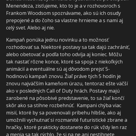
Menendeza, zisťujeme, kto to je a v rozhovoroch s
Frankom Woodsom spoznávame, ako sú ich osudy
prepojené a do čoho sa vlastne hrnieme a s nami aj
celý svet. Alebo aj nie.
Kampaň ponúka jednu novinku a to možnosť
rozhodovať sa. Niektoré postavy sa tak dajú zachrániť,
alebo obetovať a podľa toho odvíja aj koniec. Môžu
tak nastať rôzne konce, ktoré sa spoja z niekoľkých
animácií a eventuálne sú aj dôvodom prejsť 5-
hodinovú kampaň znovu. Žiaľ práve tých 5 hodín je
znovu najväčším kameňom úrazu, tentoraz ešte väčší
ako v posledných Call of Duty hrách. Postavy majú
zarobené na pôsobivé predstavenie, to sa žiaľ končí
skôr ako sa stihne rozbehnúť. Kampani chýba viac
misií, ktoré by sa povenovali príbehu hlbšie, ako aj
umožnili vychutnať si rozmanité futuristické zbrane a
hračky, ktoré prakticky dostanete do rúk vždy len raz
a menia sa tak rýchlo, že si na ne ani nestihnete