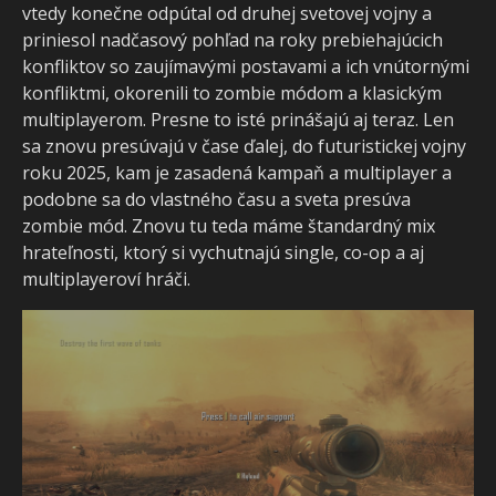
vtedy konečne odpútal od druhej svetovej vojny a
priniesol nadčasový pohľad na roky prebiehajúcich
konfliktov so zaujímavými postavami a ich vnútornými
konfliktmi, okorenili to zombie módom a klasickým
multiplayerom. Presne to isté prinášajú aj teraz. Len
sa znovu presúvajú v čase ďalej, do futuristickej vojny
roku 2025, kam je zasadená kampaň a multiplayer a
podobne sa do vlastného času a sveta presúva
zombie mód. Znovu tu teda máme štandardný mix
hrateľnosti, ktorý si vychutnajú single, co-op a aj
multiplayeroví hráči.