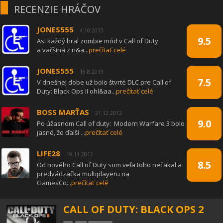
RECENZIE HRÁČOV
JONES555
4.10.2013
9.5
Asi každý hral zombie mód v Call of Duty
a väčšina z n&a...
prečítať celé
JONES555
16.8.2013
7.5
V dnešnej dobe už bolo štvrté DLC pre Call of
Duty: Black Ops II ohl&aa...
prečítať celé
BOSS MARŤAS
21.12.2012
9.0
Po úžasnom Call of duty: Modern Warfare 3 bolo
jasné, že ďalší ...
prečítať celé
LIFE28
19.11.2012
8.5
Od nového Call of Duty som veľa toho nečakal a
predvádzačka multiplayeru na
GamesCo...
prečítať celé
CALL OF DUTY: BLACK OPS 2