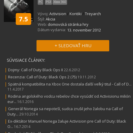
PC
PS3
Xbox 360
Vývoj:
Activision
/
Kontiki
/
Treyarch
7.5
Štýl:
Akcia
Web:
domovská stránka hry
Dátum vydania:
13. november 2012
+ SLEDOVAŤ HRU
SÚVISIACE ČLÁNKY:
|
Dojmy: Call of Duty Black Ops II
22.6.2012
|
Recenzia: Call of Duty: Black Ops 2 (75)
19.11.2012
|
Spätná kompatibilita na Xbox One dostala ďalší veľký titul - Call of D...
11.4.2017
|
Rodina angolského vodcu rebelov chce vysúdiť od Activisionu milión
eur...
16.1.2016
|
Generál Noriega sa nepoteší, sudca zrušil jeho žalobu na Call of
Duty...
29.10.2014
|
Ex-diktátor Manuel Noriega žaluje Activision pre Call of Duty: Black
O...
16.7.2014