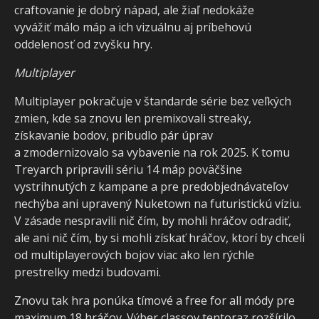
craftovanie je dobrý nápad, ale žiaľ nedokáže
vyvážiť málo máp a ich vizuálnu aj príbehovú
oddelenosť od zvyšku hry.
Multiplayer
Multiplayer pokračuje v štandarde série bez veľkých
zmien, kde sa znovu len premixovali streaky,
získavanie bodov, pribudlo pár úprav
a zmodernizovalo sa vybavenie na rok 2025. K tomu
Treyarch pripravili sériu 14 máp poväčšine
vystrihnutých z kampane a pre predobjednávateľov
nechýba ani upravený Nuketown na futuristickú víziu.
V zásade nespravili nič čím, by mohli hráčov odradiť,
ale ani nič čím, by si mohli získať hráčov, ktorí by chceli
od multiplayerových bojov viac ako len rýchle
prestrelky medzi budovami.
Znovu tak hra ponúka tímové a free for all módy pre
maximum 18 hráčov. Výber classov tentoraz rozšírilo