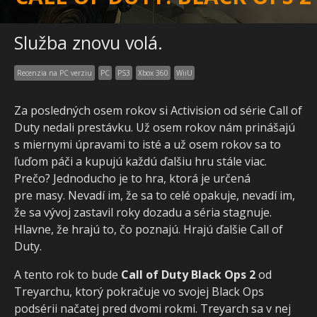
Služba znovu volá.
Recenzia na PC verziu
PC
PS3
Xbox 360
WiiU
Za posledných osem rokov si Activision od série Call of
Duty nedali prestávku. Už osem rokov nám prinášajú
s miernymi úpravami to isté a už osem rokov sa to
ľuďom páči a kupujú každú ďalšiu hru stále viac.
Prečo? Jednoducho je to hra, ktorá je určená
pre masy. Nevadí im, že sa to celé opakuje, nevadí im,
že sa vývoj zastavil roky dozadu a séria stagnuje.
Hlavne, že hrajú to, čo poznajú. Hrajú ďalšie Call of
Duty.
A tento rok to bude
Call of Duty Black Ops 2
od
Treyarchu, ktorý pokračuje vo svojej Black Ops
podsérii načatej pred dvomi rokmi. Treyarch sa v nej