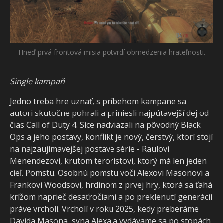
Hneď prvá frontová misia potvrdí obmedzenia hrateľnosti.
Single kampaň
Jedno treba hre uznať, s príbehom kampane sa
autori skutočne pohrali a priniesli najpútavejší dej od
čias Call of Duty 4. Síce nadviazali na pôvodný Black
Ops a jeho postavy, konflikt je nový, čerstvý, ktorí stojí
na najzaujímavejšej postave série - Raulovi
Menendezovi, krutom teroristovi, ktorý má len jeden
cieľ. Pomstu. Osobnú pomstu voči Alexovi Masonovi a
Frankovi Woodsovi, hrdinom z prvej hry, ktorá sa ťahá
krížom naprieč desaťročiami a po preklenutí generácií
práve vrcholí. Vrcholí v roku 2025, kedy preberáme
Davida Masona, syna Alexa a vydávame sa po stopách