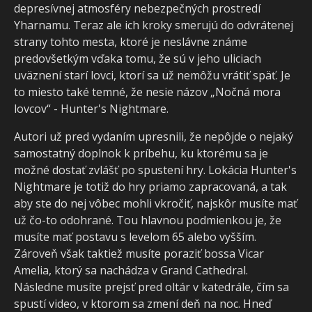
depresívnej atmosféry nebezpečných prostredí
Yharnamu. Teraz ale ich kroky smerujú do odvrátenej
strany tohto mesta, ktoré je neslávne známe
predovšetkým vďaka tomu, že sú v jeho uliciach
uväznení starí lovci, ktorí sa už nemôžu vrátiť späť. Je
to miesto také temné, že nesie názov „Nočná mora
lovcov“ - Hunter's Nightmare.
Autori už pred vydaním upresnili, že nepôjde o nejaký
samostatný doplnok k príbehu, ku ktorému sa je
možné dostať zvlášť po spustení hry. Lokácia Hunter's
Nightmare je totiž do hry priamo zapracovaná, a tak
aby ste do nej vôbec mohli vkročiť, najskôr musíte mať
už čo-to odohrané. Tou hlavnou podmienkou je, že
musíte mať postavu s levelom 65 alebo vyšším.
Zároveň však taktiež musíte poraziť bossa Vicar
Amelia, ktorý sa nachádza v Grand Cathedral.
Následne musíte prejsť pred oltár v katedrále, čím sa
spustí video, v ktorom sa zmení deň na noc. Hneď