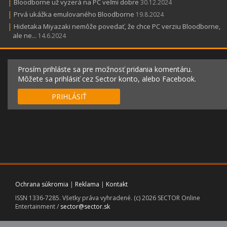
|
Bloodborne už vyzerá na PC veľmi dobre
30.12.2024
|
Prvá ukážka emulovaného Bloodborne
19.8.2024
|
Hidetaka Miyazaki nemôže povedať, že chce PC verziu Bloodborne,
ale ne...
14.6.2024
Prosím prihláste sa pre možnosť pridania komentáru.
Môžete sa prihlásiť cez Sector konto, alebo Facebook.
PRIHLÁSIŤ
Ochrana súkromia
|
Reklama
|
Kontakt
ISSN 1336-7285. Všetky práva vyhradené. (c) 2026 SECTOR Online
Entertainment /
sector@sector.sk