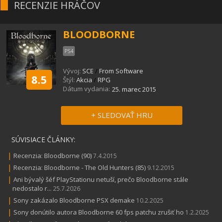
RECENZIE HRÁČOV
BLOODBORNE
PS4
Vývoj:
SCE
/
From Software
8.5
Štýl:
Akcia
/
RPG
Dátum vydania:
25. marec 2015
+ SLEDOVAŤ HRU
SÚVISIACE ČLÁNKY:
|
Recenzia: Bloodborne (90)
7.4.2015
|
Recenzia: Bloodborne - The Old Hunters (85)
9.12.2015
|
Ani bývalý šéf PlayStationu netuší, prečo Bloodborne stále
nedostalo r...
25.7.2026
|
Sony zakázalo Bloodborne PSX demake
10.2.2025
|
Sony donútilo autora Bloodborne 60 fps patchu zrušiť ho
1.2.2025