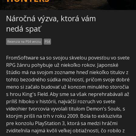
Náročná výzva, ktorá vám
nedá spať
Recenzia na PS4 verziu
PS4
FromSoftware sa so svojou skvelou povesťou vo svete
RPG žánru pohybuje už niekoľko rokov. Japonské
štúdio má na svojom zozname hneď niekoľko titulov z
tohto bezodného súdka možností, pričom svoje dobré
meno si začalo budovať už koncom minulého storočia
s hrou King's Field. Aby sme sa však neprehrabávali až
príliš hlboko v histórii, najväčší rozruch vo svete
videohier tvorcovia vyvolali titulom Demon's Souls, s
ktorým prišli na trh v roku 2009. Bola to exkluzivita
pre konzolu PlayStation 3, ktorá sa medzi hráčmi
zviditeľnila najmä kvôli veľkej obtiažnosti, čo robilo z