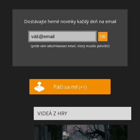
Páči sa mi!
(+1)
VIDEÁ Z HRY