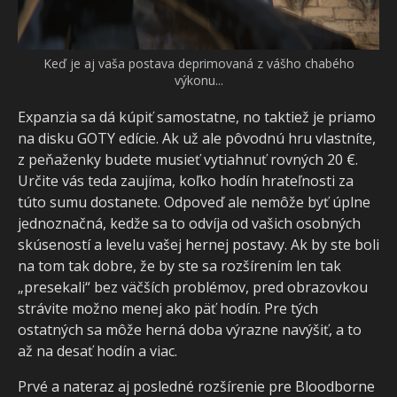
Keď je aj vaša postava deprimovaná z vášho chabého
výkonu...
Expanzia sa dá kúpiť samostatne, no taktiež je priamo
na disku GOTY edície. Ak už ale pôvodnú hru vlastníte,
z peňaženky budete musieť vytiahnuť rovných 20 €.
Určite vás teda zaujíma, koľko hodín hrateľnosti za
túto sumu dostanete. Odpoveď ale nemôže byť úplne
jednoznačná, kedže sa to odvíja od vašich osobných
skúseností a levelu vašej hernej postavy. Ak by ste boli
na tom tak dobre, že by ste sa rozšírením len tak
„presekali“ bez väčších problémov, pred obrazovkou
strávite možno menej ako päť hodín. Pre tých
ostatných sa môže herná doba výrazne navýšiť, a to
až na desať hodín a viac.
Prvé a nateraz aj posledné rozšírenie pre Bloodborne