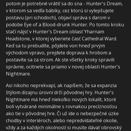
potom je potrebné vrátiť sa do sna - Hunter's Dream,
v ktorom sa vedľa bábiky, cez ktorú si vylepšujete
postavu (pri schodoch), objaví správa s darom v
podobe Eye of a Blood-drunk Hunter. Po tomto kroku
stačí nájsť v Hunter's Dream oblasť Yharnam
Headstone, v ktorej vyberiete časť Cathedral Ward.
Keď sa tu prebudíte, pôjdete von hneď prvým
východom vpravo, prejdete doprava k hrobom a
postavíte sa za strom. Ak ste všetky kroky spravili
správne, ocitnete sa priamo v novej oblasti Hunter's
Nightmare.
Asi nikoho neprekvapí, ak napíšem, že sa expanzia
štýlom dizajnu úrovní drží pôvodnej hry. Hunter's
Nightmare má hneď niekoľko nových lokalít, ktoré
boli vytvárané minimálne s rovnakou precíznosťou
ako tie v pôvodnej hre. Či už ide o nebezpečné úzke
chodby v interiéroch, alebo nepredvídateľné okolie,
vždy a za každých okolností si musíte dávať obrovský