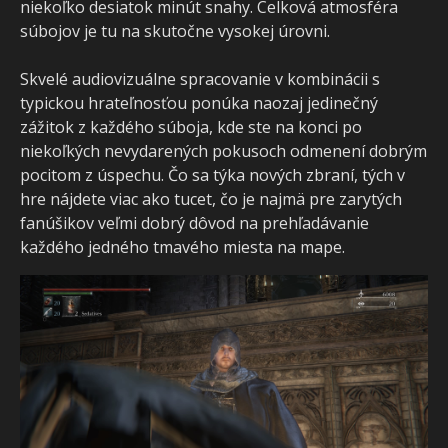
niekoľko desiatok minút snahy. Celková atmosféra
súbojov je tu na skutočne vysokej úrovni.
Skvelé audiovizuálne spracovanie v kombinácii s
typickou hrateľnosťou ponúka naozaj jedinečný
zážitok z každého súboja, kde ste na konci po
niekoľkých nevydarených pokusoch odmenení dobrým
pocitom z úspechu. Čo sa týka nových zbraní, tých v
hre nájdete viac ako tucet, čo je najmä pre zarytých
fanúšikov veľmi dobrý dôvod na prehľadávanie
každého jedného tmavého miesta na mape.