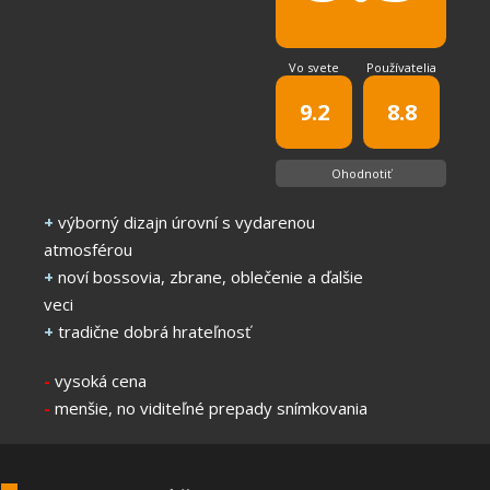
Vo svete
Používatelia
9.2
8.8
Ohodnotiť
+
výborný dizajn úrovní s vydarenou
atmosférou
+
noví bossovia, zbrane, oblečenie a ďalšie
veci
+
tradične dobrá hrateľnosť
-
vysoká cena
-
menšie, no viditeľné prepady snímkovania