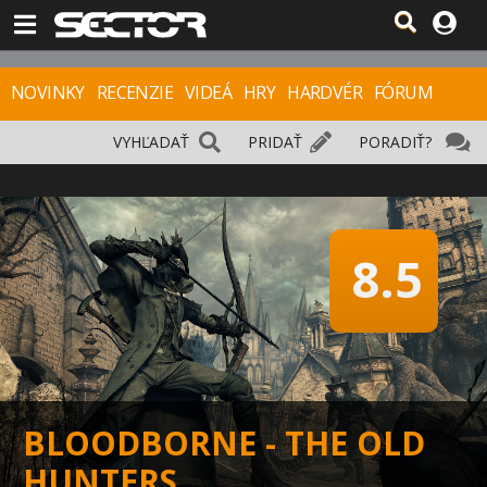
NOVINKY
RECENZIE
VIDEÁ
HRY
HARDVÉR
FÓRUM
VYHĽADAŤ
PRIDAŤ
PORADIŤ?
8.5
BLOODBORNE - THE OLD
HUNTERS