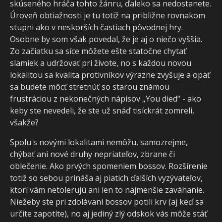
skúseného hráča tohto žánru, ďaleko sa nedostanete.
Úroveň obtiažnosti je tu totiž na približne rovnakom
stupni ako v neskorších častiach pôvodnej hry.
Osobne by som však povedal, že je aj o niečo vyššia.
Zo začiatku sa síce môžete ešte statočne chytať
slamiek a udržovať pri živote, no s každou novou
lokalitou sa kvalita protivníkov výrazne zvyšuje a opäť
sa budete môcť stretnúť so starou známou
frustráciou z nekonečných nápisov „You died“ - ako
keby ste nevedeli, že ste už snáď tisíckrát zomreli,
všakže?
Spolu s novými lokalitami nemôžu, samozrejme,
chýbať ani nové druhy nepriateľov, zbrane či
oblečenie. Ako prvých spomeniem bossov. Rozšírenie
totiž so sebou prináša aj piatich ďalších vyzývateľov,
ktorí vám netolerujú ani len to najmenšie zaváhanie.
Niežeby ste pri zdolávaní bossov potili krv (aj keď sa
určite zapotíte), no aj jediný zlý odskok vás môže stáť