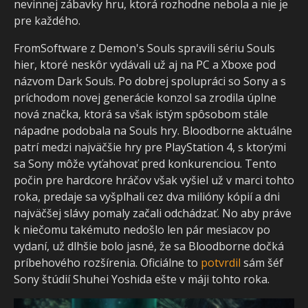
nevinnej zábavky hru, ktorá rozhodne nebola a nie je
pre každého.
FromSoftware z Demon's Souls spravili sériu Souls
hier, ktoré neskôr vydávali už aj na PC a Xboxe pod
názvom Dark Souls. Po dobrej spolupráci so Sony a s
príchodom novej generácie konzol sa zrodila úplne
nová značka, ktorá sa však istým spôsobom stále
nápadne podobala na Souls hry. Bloodborne aktuálne
patrí medzi najväčšie hry pre PlayStation 4, s ktorými
sa Sony môže vyťahovať pred konkurenciou. Tento
počin pre hardcore hráčov však vyšiel už v marci tohto
roka, predaje sa vyšplhali cez dva milióny kópií a dni
najväčšej slávy pomaly začali odchádzať. No aby práve
k niečomu takémuto nedošlo len pár mesiacov po
vydaní, už dlhšie bolo jasné, že sa Bloodborne dočká
príbehového rozšírenia. Oficiálne to
potvrdil
sám šéf
Sony štúdií Shuhei Yoshida ešte v máji tohto roka.