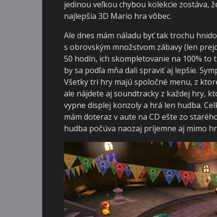
jedinou veľkou chybou kolekcie zostáva, že
najlepšia 3D Mario hra vôbec.
Ale dnes mám náladu byť tak trochu hnido
s obrovským množstvom zábavy (len prejde
50 hodín, ich skompletovanie na 100% to t
by sa podľa mňa dali spraviť aj lepšie. Sym
Všetky tri hry majú spoločné menu, z ktor
ale nájdete aj soundtracky z každej hry, 
vypne displej konzoly a hrá len hudba. Ce
mám doteraz v aute na CD ešte zo starého
hudba počúva naozaj príjemne aj mimo hr