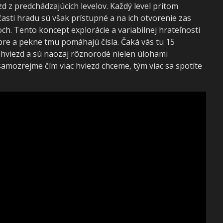
zd z predchádzajúcich levelov. Každý level pritom
asti hradu sú však prístupné a na ich otvorenie zas
ch. Tento koncept explorácie a variabilnej hrateľnosti
bre a pekne tmu pomáhajú čísla. Čaká vás tu 15
 hviezd a sú naozaj rôznorodé nielen úlohami
samozrejme čím viac hviezd chceme, tým viac sa spotíte