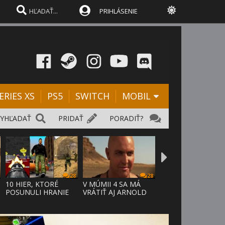
PRIHLÁSENIE
ERIES XS
PS5
SWITCH
MOBIL
VYHĽADAŤ
PRIDAŤ
PORADIŤ?
28
28
10 HIER, KTORÉ
V MÚMII 4 SA MÁ
POSUNULI HRANIE
VRÁTIŤ AJ ARNOLD
VPRED
VOSLOO AK