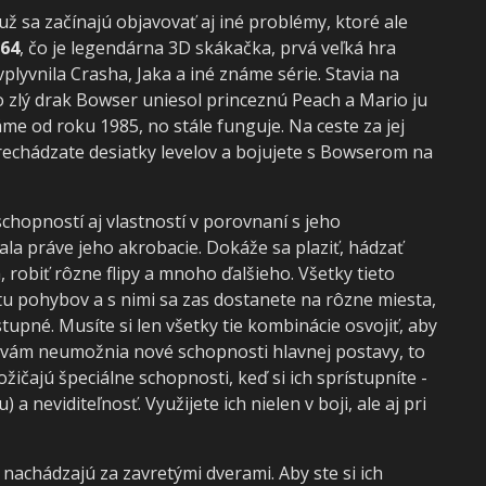
ž sa začínajú objavovať aj iné problémy, ktoré ale
 64
, čo je legendárna 3D skákačka, prvá veľká hra
plyvnila Crasha, Jaka a iné známe série. Stavia na
zlý drak Bowser uniesol princeznú Peach a Mario ju
me od roku 1985, no stále funguje. Na ceste za jej
rechádzate desiatky levelov a bojujete s Bowserom na
hopností aj vlastností v porovnaní s jeho
ala práve jeho akrobacie. Dokáže sa plaziť, hádzať
, robiť rôzne flipy a mnoho ďalšieho. Všetky tieto
tu pohybov a s nimi sa zas dostanete na rôzne miesta,
upné. Musíte si len všetky tie kombinácie osvojiť, aby
A č vám neumožnia nové schopnosti hlavnej postavy, to
ičajú špeciálne schopnosti, keď si ich sprístupníte -
a neviditeľnosť. Využijete ich nielen v boji, ale aj pri
nachádzajú za zavretými dverami. Aby ste si ich