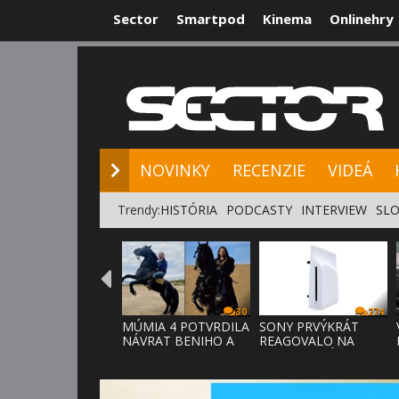
Sector
Smartpod
Kinema
Onlinehry
NOVINKY
RE
NOVINKY
RECENZIE
VIDEÁ
Trendy:
HISTÓRIA
PODCASTY
INTERVIEW
SLO
30
274
MÚMIA 4 POTVRDILA
SONY PRVÝKRÁT
NÁVRAT BENIHO A
REAGOVALO NA
ARDETHA
KRITIKU HRÁČOV,