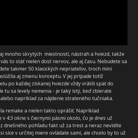
j mnoho skrytých miestností, nástrah a hviezd, takže
vás to stáť nielen dosť nervov, ale aj času. Nebudete sa
dete takmer 50 klasických nepriateľov, troch mini
slúžila aj zmenu konceptu. V jej prípade totiž
lu po každej získanej hviezde vždy vrátili späť do
 tu sa levely nemenia - je taký istý, keď zbierate
 alebo napríklad za nájdenie strateného tučniaka.
ila remake a nielen takto oprášiť. Napríklad
e v 4:3 okne s čiernymi pásmi okolo, čo je dnes už
 z dnešného pohľadu fakt už za trest a neraz nevidíte
i síce v určitej miere ovládate sami, ale chcelo by to už