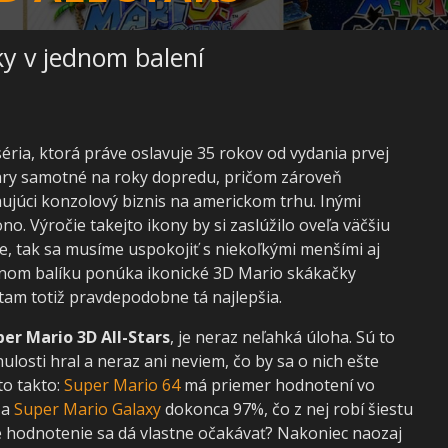
ky v jednom balení
éria, ktorá práve oslavuje 35 rokov od vydania prvej
aj hry samotné na roky dopredu, pričom zároveň
ujúci konzolový biznis na americkom trhu. Inými
no. Výročie takejto ikony by si zaslúžilo oveľa väčšiu
e, tak sa musíme uspokojiť s niekoľkými menšími aj
ednom balíku ponúka ikonické 3D Mario skákačky
 tam totiž pravdepodobne tá najlepšia.
per Mario 3D All-Stars
, je neraz neľahká úloha. Sú to
losti hral a neraz ani neviem, čo by sa o nich ešte
to takto:
Super Mario 64
má priemer hodnotení vo
 a
Super Mario Galaxy
dokonca 97%, čo z nej robí šiestu
 hodnotenie sa dá vlastne očakávať? Nakoniec naozaj