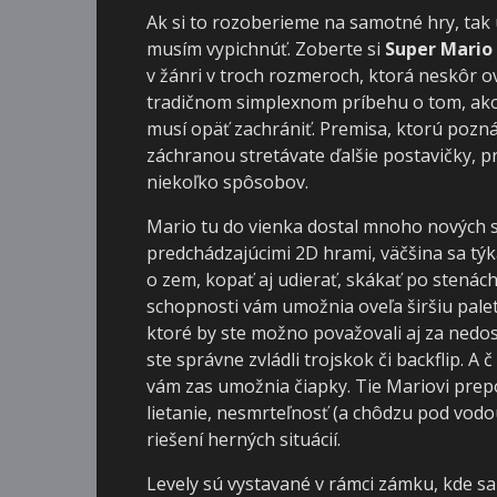
Ak si to rozoberieme na samotné hry, tak u
musím vypichnúť. Zoberte si
Super Mario
v žánri v troch rozmeroch, ktorá neskôr ov
tradičnom simplexnom príbehu o tom, ako 
musí opäť zachrániť. Premisa, ktorú pozná
záchranou stretávate ďalšie postavičky, p
niekoľko spôsobov.
Mario tu do vienka dostal mnoho nových sc
predchádzajúcimi 2D hrami, väčšina sa týk
o zem, kopať aj udierať, skákať po stenách
schopnosti vám umožnia oveľa širšiu pale
ktoré by ste možno považovali aj za nedost
ste správne zvládli trojskok či backflip. 
vám zas umožnia čiapky. Tie Mariovi prepož
lietanie, nesmrteľnosť (a chôdzu pod vodou) 
riešení herných situácií.
Levely sú vystavané v rámci zámku, kde sa 