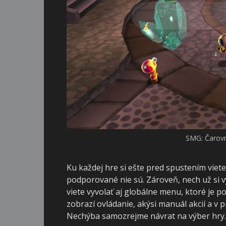
SMG: Čarovný
Ku každej hre si ešte pred spustením viet
podporované nie sú. Zároveň, nech už si vyb
viete vyvolať aj globálne menu, ktoré je 
zobrazí ovládanie, akýsi manuál akcií a v 
Nechýba samozrejme návrat na výber hry.