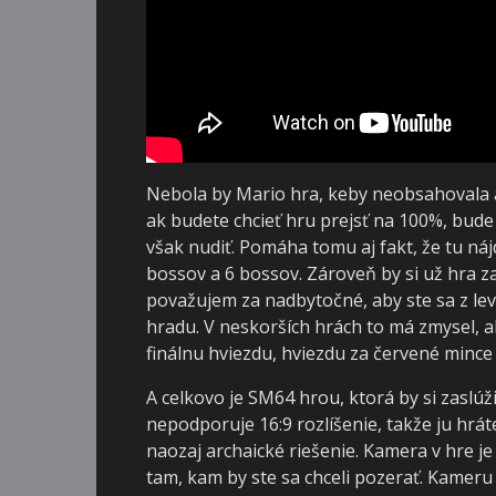
Nebola by Mario hra, keby neobsahovala a
ak budete chcieť hru prejsť na 100%, bude 
však nudiť. Pomáha tomu aj fakt, že tu náj
bossov a 6 bossov. Zároveň by si už hra za
považujem za nadbytočné, aby ste sa z leve
hradu. V neskorších hrách to má zmysel, ale
finálnu hviezdu, hviezdu za červené mince
A celkovo je SM64 hrou, ktorá by si zaslúž
nepodporuje 16:9 rozlíšenie, takže ju hrát
naozaj archaické riešenie. Kamera v hre je
tam, kam by ste sa chceli pozerať. Kameru s