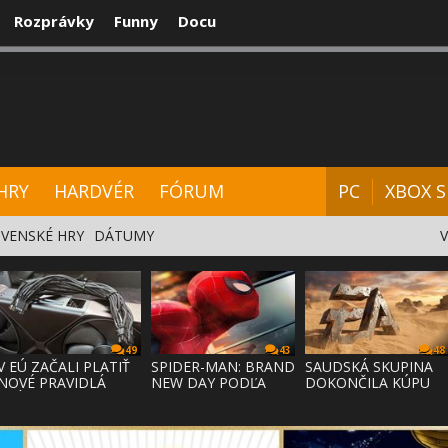
Rozprávky
Funny
Docu
CENZIE
VIDEÁ
HARDVÉR
FÓRUM
HRY
HARDVÉR
FÓRUM
PC
XBOX S
VENSKÉ HRY
DÁTUMY
49
43
48
V EÚ ZAČALI PLATIŤ
SPIDER-MAN: BRAND
SAUDSKÁ SKUPINA
NOVÉ PRAVIDLÁ
NEW DAY PODĽA
DOKONČILA KÚPU
PRÁVA NA
ODHADOV OT
EA ZA 55 MI