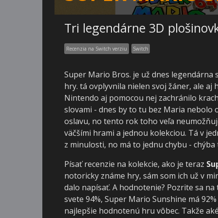
Tri legendárne 3D plošinov
Recenzia na Switch verziu
Switch
Super Mario Bros. je už dnes legendárna s
hry. tá ovplyvnila nielen svoj žáner, ale 
Nintendo aj pomocou nej zachránilo krach
slovami - dnes by to tu bez Maria nebolo o
oslavu, no tento rok toho veľa neumožňuj
väčšími hrami a jednou kolekciou. Tá v j
z minulosti, no má to jednu chybu - chýba
Písať recenzie na kolekcie, ako je teraz
Su
notoricky známe hry, sám som ich už v minu
dalo napísať. A hodnotenie? Pozrite sa na 
svete 94%, Super Mario Sunshine má 92%
najlepšie hodnotenú hru vôbec. Takže aké