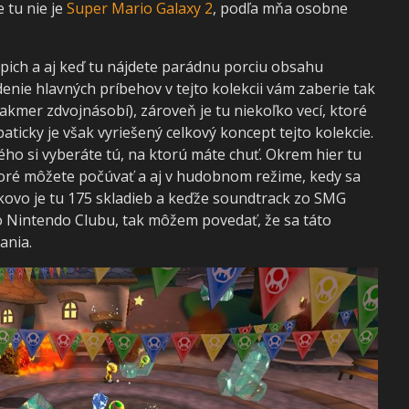
 tu nie je
Super Mario Galaxy 2
, podľa mňa osobne
pich a aj keď tu nájdete parádnu porciu obsahu
nie hlavných príbehov v tejto kolekcii vám zaberie tak
akmer zdvojnásobí), zároveň je tu niekoľko vecí, ktoré
paticky je však vyriešený celkový koncept tejto kolekcie.
ého si vyberáte tú, na ktorú máte chuť. Okrem hier tu
ktoré môžete počúvať a aj v hudobnom režime, kedy sa
lkovo je tu 175 skladieb a keďže soundtrack zo SMG
 Nintendo Clubu, tak môžem povedať, že sa táto
ania.