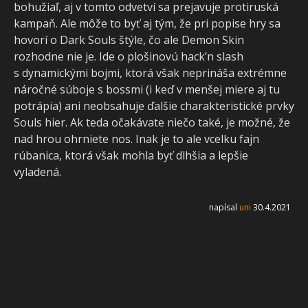
bohužiaľ, aj v tomto odvetví sa prejavuje protiruská
kampaň. Ale môže to byť aj tým, že pri popise hry sa
hovorí o Dark Souls štýle, čo ale Demon Skin
rozhodne nie je. Ide o plošinovú hack’n slash
s dynamickými bojmi, ktorá však neprináša extrémne
náročné súboje s bossmi (i keď v menšej miere aj tu
potrápia) ani neobsahuje ďalšie charakteristické prvky
Souls hier. Ak teda očakávate niečo také, je možné, že
nad hrou ohrniete nos. Inak je to ale vcelku fajn
rúbanica, ktorá však mohla byť dlhšia a lepšie
vyladená.
napísal
uni
30.4.2021