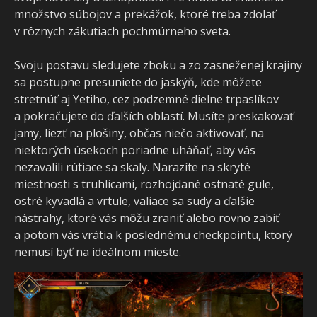
množstvo súbojov a prekážok, ktoré treba zdolať
v rôznych zákutiach pochmúrneho sveta.
Svoju postavu sledujete zboku a zo zasneženej krajiny
sa postupne presuniete do jaskýň, kde môžete
stretnúť aj Yetiho, cez podzemné dielne trpaslíkov
a pokračujete do ďalších oblastí. Musíte preskakovať
jamy, liezť na plošiny, občas niečo aktivovať, na
niektorých úsekoch poriadne uháňať, aby vás
nezavalili rútiace sa skaly. Narazíte na skryté
miestnosti s truhlicami, rozhojdané ostnaté gule,
ostré kyvadlá a vrtule, valiace sa sudy a ďalšie
nástrahy, ktoré vás môžu zraniť alebo rovno zabiť
a potom vás vrátia k poslednému checkpointu, ktorý
nemusí byť na ideálnom mieste.