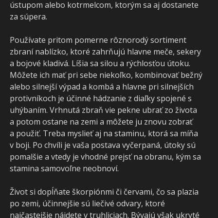
ústupom alebo kotrmelcom, ktorým sa aj dostanete
za súpera.
Používate pritom pomerne rôznorodý sortiment
zbraní nablízko, ktoré zahrňujú hlavne meče, sekery
a bojové kladivá. Líšia sa silou a rýchlosťou útoku.
Môžete ich mať pri sebe niekoľko, kombinovať bežný
alebo silnejší výpad a kombá a hlavne pri silnejších
protivníkoch je účinné hádzanie z diaľky spojené s
uhýbaním. Vrhnutá zbraň vie pekne ubrať zo života
a potom ostane na zemi a môžete ju znovu zobrať
a použiť. Treba myslieť aj na staminu, ktorá sa míňa
v boji. Po chvíli je vaša postava vyčerpaná, útoky sú
pomalšie a vtedy je vhodné prejsť na obranu, kým sa
stamina samovoľne neobnoví.
Život si dopĺňate škorpiónmi či červami, čo sa plazia
po zemi, účinnejšie sú liečivé odvary, ktoré
najčastejšie nájdete v truhliciach. Bývajú však ukryté