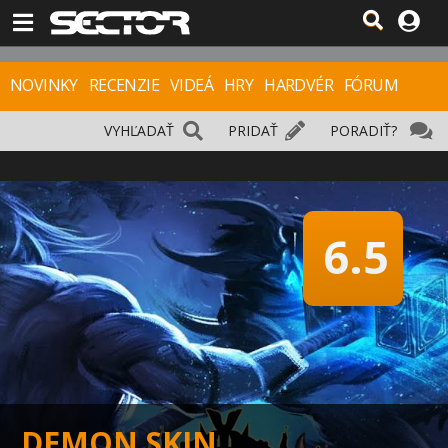
NOVINKY
RECENZIE
VIDEÁ
HRY
HARDVÉR
FÓRUM
VYHĽADAŤ
PRIDAŤ
PORADIŤ?
6.5
DEMON SKIN