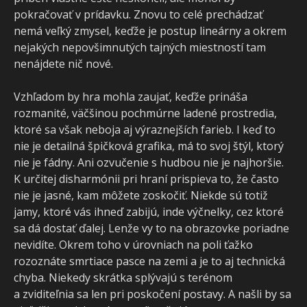
pokračovať v prídavku. Znovu to celé prechádzať
nemá veľký zmysel, keďže je postup lineárny a okrem
nejakých nepovšimnutých tajných miestností tam
nenájdete nič nové.
Vzhľadom by hra mohla zaujať, keďže prináša
rozmanité, väčšinou pochmúrne ladené prostredia,
ktoré sa však neboja aj výraznejších farieb. I keď to
nie je detailná špičková grafika, má to svoj štýl, ktorý
nie je fádny. Ani ozvučenie s hudbou nie je najhoršie.
K určitej disharmónii pri hraní prispieva to, že často
nie je jasné, kam môžete zoskočiť. Niekde sú totiž
jamy, ktoré vás ihneď zabijú, inde výčnelky, cez ktoré
sa dá dostať ďalej. Lenže vy to na obrazovke poriadne
nevidíte. Okrem toho v úrovniach na poli ťažko
rozoznáte smrtiace pasce na zemi a je to aj technická
chyba. Niekedy skrátka splývajú s terénom
a zviditeľnia sa len pri poskočení postavy. A našli by sa