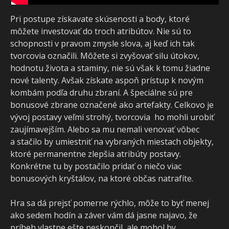
Pri postupe získavate skúsenosti a body, ktoré
môžete investovať do troch atribútov. Nie sú to
schopnosti v pravom zmysle slova, aj keď ich tak
tvorcovia označili. Môžete si zvyšovať silu útokov,
hodnotu života a staminy, nie sú však k tomu žiadne
nové talenty. Avšak získate aspoň prístup k novým
kombám podľa druhu zbraní. A špeciálne sú pre
bonusové zbrane označené ako artefakty. Celkovo je
vývoj postavy veľmi strohý, tvorcovia ho mohli urobiť
zaujímavejším. Alebo sa mu nemali venovať vôbec
a stačilo by umiestniť na vybraných miestach objekty,
ktoré permanentne zlepšia atribúty postavy.
Konkrétne tu by postačilo pridať o niečo viac
bonusových kryštálov, na ktoré občas natrafíte.
Hra sa dá prejsť pomerne rýchlo, môže to byť menej
ako sedem hodín a záver vám dá jasne najavo, že
príbeh vlastne ešte neskončil, ale mohol by