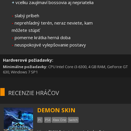
+
vcelku zaujímaví bossovia aj nepriatelia
-
slabý príbeh
-
neprehľadný terén, neraz neviete, kam
môžete stúpiť
-
pomerne krátka herná doba
-
neuspokojivé vylepšovanie postavy
Hardverové požiadavky:
Minimálne požiadavky:
CPU Intel Core i3-6300, 4 GB RAM, GeForce GT
630, Windows 7 SP1
RECENZIE HRÁČOV
DEMON SKIN
PC
PS4
Xbox One
Switch