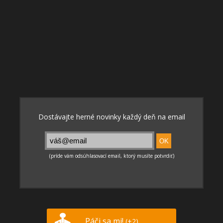
Páči sa mi!
(+2)