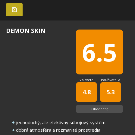
DEMON SKIN
6.5
Vo svete
Používatelia
4.8
5.3
Ohodnotiť
+
jednoduchý, ale efektívny súbojový systém
+
dobrá atmosféra a rozmanité prostredia