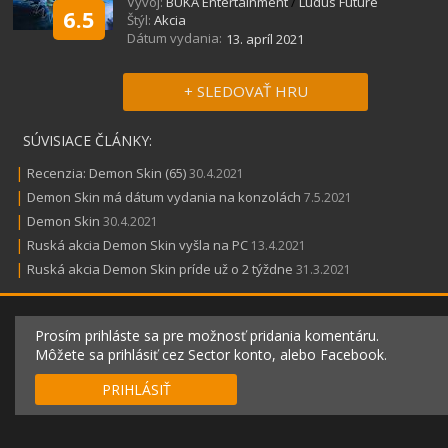
Vývoj:
BUKA Entertainment
/
Ludus Future
6.5
Štýl:
Akcia
Dátum vydania:
13. apríl 2021
+ SLEDOVAŤ HRU
SÚVISIACE ČLÁNKY:
|
Recenzia: Demon Skin (65)
30.4.2021
|
Demon Skin má dátum vydania na konzolách
7.5.2021
|
Demon Skin
30.4.2021
|
Ruská akcia Demon Skin vyšla na PC
13.4.2021
|
Ruská akcia Demon Skin príde už o 2 týždne
31.3.2021
Prosím prihláste sa pre možnosť pridania komentáru.
Môžete sa prihlásiť cez Sector konto, alebo Facebook.
PRIHLÁSIŤ