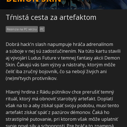
Tŕnistá cesta za artefaktom
Recenzia na PC verziu
PC
Dobrá hack’n slash napumpuje hráča adrenalínom
a súboje v nej sú zadosťučinením. Na túto kartu stavili
aj vývojári Ludus Future v temnej fantasy akcii Demon
Skin. Čakajú vás tam výzvy a nástrahy, ktorým môže
čeliť iba zručný bojovník, čo sa nebojí živých ani
(ne)mŕtvych protivníkov.
Hlavný hrdina z Rádu pútnikov chce prerušiť temný
rituál, ktorý má obnoviť starobylý artefakt. Doplatí
však na to a aby získal späť svoju podobu, musí tento
artefakt získať späť z pazúrov démonov. Čaká ho
strastiplné putovanie, pri ktorom však môže uplatniť
svoje nové sily a schopnosti. Pre hráča to znamená