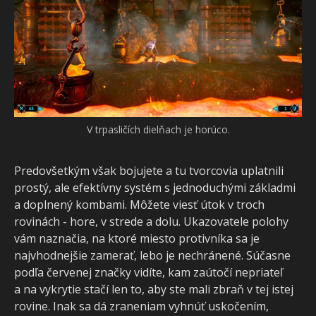
V trpasličích dielňach je horúco.
Predovšetkým však bojujete a tu tvorcovia uplatnili
prostý, ale efektívny systém s jednoduchými základmi
a doplnený kombami. Môžete viesť útok v troch
rovinách - hore, v strede a dolu. Ukazovatele polohy
vám naznačia, na ktoré miesto protivníka sa je
najvhodnejšie zamerať, lebo je nechránené. Súčasne
podľa červenej značky vidíte, kam zaútočí nepriateľ
a na vykrytie stačí len to, aby ste mali zbraň v tej istej
rovine. Inak sa dá zraneniam vyhnúť uskočením,