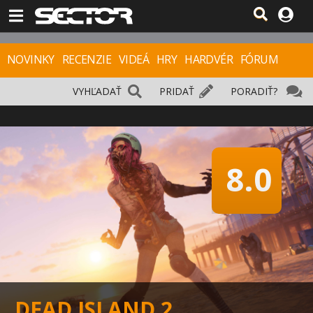
NOVINKY
RECENZIE
VIDEÁ
HRY
HARDVÉR
FÓRUM
VYHĽADAŤ
PRIDAŤ
PORADIŤ?
8.0
DEAD ISLAND 2