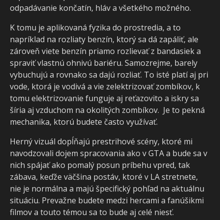
odpadávanie končatín, hláv a všetkého možného.
K tomu je aplikovaná fyzika do prostredia, a to
napríklad na rozliaty benzín, ktorý sa dá zapáliť, ale
zároveň viete benzín priamo rozlievať z bandasiek a
spraviť vlastnú ohnivú bariéru. Samozrejme, barely
vybuchujú a rovnako sa dajú rozliať. To isté platí aj pri
vode, ktorá je vodivá a vie zelektrizovať zombíkov, k
tomu elektrizovanie funguje aj reťazovito a iskry sa
šíria aj vzduchom na okolitých zombíkov. Je to pekná
mechanika, ktorú budete často využívať.
Herný vizuál dopĺňajú prestrihové scény, ktoré mi
navodzovali dojem spracovania ako v GTA a bude sa v
nich spájať ako pomalý posun príbehu vpred, tak
zábava, keďže väčšina postáv, ktoré v LA stretnete,
nie je normálna a majú špecifický pohľad na aktuálnu
situáciu. Prevažne budete medzi hercami a fanúšikmi
filmov a touto témou sa to bude aj celé niesť.