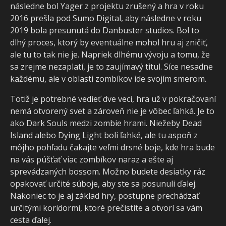
následne bol Yager z projektu zrušený a hra v roku
2016 prešla pod Sumo Digital, aby následne v roku
2019 bola presunutá do Danbuster studios. Bol to
dlhý proces, ktorý by eventuálne mohol hru aj zničiť,
ale tu to tak nie je. Napriek dlhému vývoju a tomu, že
sa zrejme nezaplatí, je to zaujímavý titul. Síce nesadne
každému, ale v oblasti zombíkov ide svojím smerom.
Totiž je potrebné vedieť dve veci, hra už v pokračovaní
nemá otvorený svet a zároveň nie je vôbec ľahká. Je to
ako Dark Souls medzi zombie hrami. Niežeby Dead
Island alebo Dying Light boli ľahké, ale tu aspoň z
môjho pohľadu čakajte veľmi drsné boje, kde hra bude
na vás púšťať viac zombíkov naraz a ešte aj
sprevádzaných bossom. Možno budete desiatky ráz
opakovať určité súboje, aby ste sa posunuli ďalej.
Nakoniec to je aj základ hry, postupne prechádzať
určitými koridormi, ktoré prečistíte a otvorí sa vám
cesta ďalej.