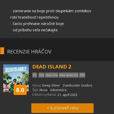
-
zameranie na boje proti skupinkám zombíkov
robí hrateľnosť repetitívnou
-
často prehnane náročné boje
-
od príbehu veľa nečakajte
RECENZIE HRÁČOV
DEAD ISLAND 2
PC
PS4
Xbox One
Xbox Series X|S
PS5
Vývoj:
Deep Silver
/
Dambuster studios
8.0
Štýl:
Akcia
/
Adventúra
Dátum vydania:
21. apríl 2023
+ SLEDOVAŤ HRU