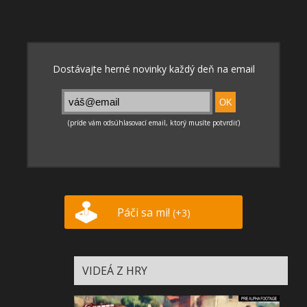
Páči sa mi!
(+3)
VIDEÁ Z HRY