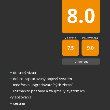
8.0
Vo svete
Používatelia
7.5
9.0
Ohodnotiť
+
detailný vizuál
+
dobre zapracovaný bojový systém
+
množstvo upgradovateľných zbraní
+
rozmanité postavy a zaujímavý systém ich
vylepšovania
+
čeština