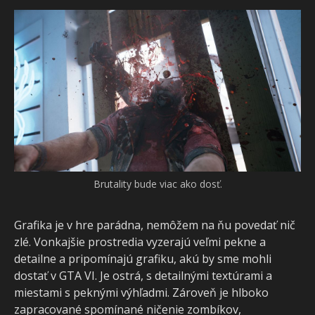
Brutality bude viac ako dosť.
Grafika je v hre parádna, nemôžem na ňu povedať nič
zlé. Vonkajšie prostredia vyzerajú veľmi pekne a
detailne a pripomínajú grafiku, akú by sme mohli
dostať v GTA VI. Je ostrá, s detailnými textúrami a
miestami s peknými výhľadmi. Zároveň je hlboko
zapracované spomínané ničenie zombíkov,