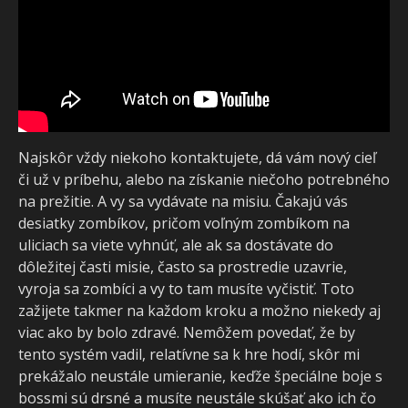
Najskôr vždy niekoho kontaktujete, dá vám nový cieľ
či už v príbehu, alebo na získanie niečoho potrebného
na prežitie. A vy sa vydávate na misiu. Čakajú vás
desiatky zombíkov, pričom voľným zombíkom na
uliciach sa viete vyhnúť, ale ak sa dostávate do
dôležitej časti misie, často sa prostredie uzavrie,
vyroja sa zombíci a vy to tam musíte vyčistiť. Toto
zažijete takmer na každom kroku a možno niekedy aj
viac ako by bolo zdravé. Nemôžem povedať, že by
tento systém vadil, relatívne sa k hre hodí, skôr mi
prekážalo neustále umieranie, keďže špeciálne boje s
bossmi sú drsné a musíte neustále skúšať ako ich čo