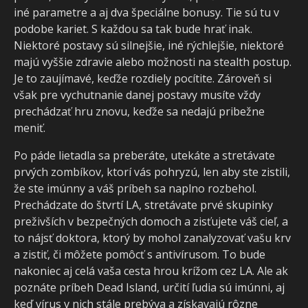
iné parametre a aj dva špeciálne bonusy. Tie sú tu v
podobe kariet. S každou sa tak bude hrať inak.
Niektoré postavy sú silnejšie, iné rýchlejšie, niektoré
majú vyššie zdravie alebo možnosti na stealth postup.
Je to zaujímavé, keďže rozdiely pocítite. Zároveň si
však pre vychutnanie danej postavy musíte vždy
prechádzať hru znovu, keďže sa nedajú pribežne
meniť.
Po páde lietadla sa preberáte, utekáte a stretávate
prvých zombíkov, ktorí vás pohryzú, len aby ste zistili,
že ste imúnny a váš príbeh sa naplno rozbehol.
Prechádzate do štvrtí LA, stretávate prvé skupinky
preživších v bezpečných domoch a zisťujete váš cieľ, a
to nájsť doktora, ktorý by mohol zanalyzovať vašu krv
a zistiť, či môžete pomôcť s antivírusom. To bude
nakoniec aj celá vaša cesta hrou krížom cez LA. Ale ak
poznáte príbeh Dead Island, určití ľudia sú imúnni, aj
keď vírus v nich stále prebýva a získavajú rôzne