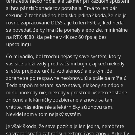
teraz ešte niečo robili, ale takmer pri každom spustení
si hra pár tisíc shaderov poťahala. Trvá to len pár
sekúnd. Z technického hľadiska jediná škoda, že nie je
rovno zapracované DLSS a je tu len FSR, aj keď nedá
sa povedať, že by hra išla pomaly alebo zle, minimálne
na RTX 4080 išla pekne v 4K cez 60 fps aj bez
upscalingu.
Čo mi vadilo, bol trochu nejasný save systém, ktorý
vás síce uloží vždy pred väčšími bojmi, aj keď niekedy
si ešte prejdete určitú vzdialenosť, ale s tým, že
zbrane sa po respawne neobnovujú a stále sa míňajú.
Teda aspoň miestami sa to stáva, niekedy sa náboje
minú, inokedy nie, niekedy v prostredí všetko zostane
zničené a lekárničky zozbierane a znovu sa tam
vrátite, následne nie a lekárničky sú znovu tam.
Nevidel som v tom nejaký systém.
Je však škoda, že save pozícia je len jedna, nemôžete
sa vracať späť a zahrať si niektoré časti znovu. Aj keď v