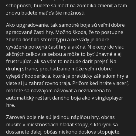
schopností, budete sa môcť na zombíka zmeniť a tam
znovu budete mať ďalšie možnosti.
Ako upgradovanie, tak samotné boje sú veľmi dobre
spracované časti hry. Možno škoda, že to postupne
zbieha dosť do stereotypu a nie vždy je dobre
vyvážená pokojná časť hry a akčná. Niekedy ide viac
akčných celkov za sebou a môže to byť únavné a aj
frustrujúce, ak sa vám to nebude dariť prejsť. Na
druhej strane, prechádzanie môže veľmi dobre
vylepšiť kooperácia, ktorá je prakticky základom hry a
viete si ju zahrať rovno traja. Pričom keď hráte viacerí,
môžete sa navzájom oživovať a neznamená to
automatický reštart daného boja ako v singleplayer
hre.
Zároveň boje nie sú jedinou náplňou hry, občas
musíte v miestnostiach hľadať stopy, s ktorými sa
dostanete ďalej, občas niekoho doslova stopujete,