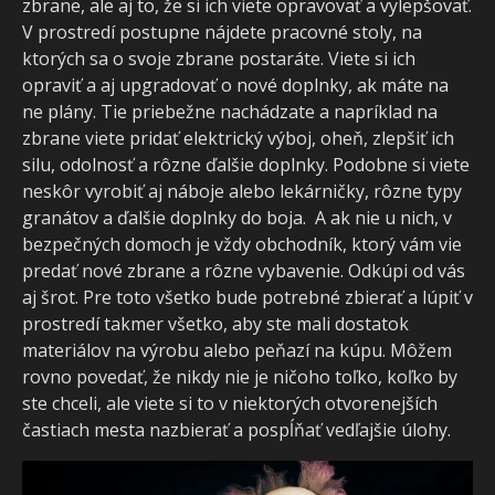
zbrane, ale aj to, že si ich viete opravovať a vylepšovať.
V prostredí postupne nájdete pracovné stoly, na
ktorých sa o svoje zbrane postaráte. Viete si ich
opraviť a aj upgradovať o nové doplnky, ak máte na
ne plány. Tie priebežne nachádzate a napríklad na
zbrane viete pridať elektrický výboj, oheň, zlepšiť ich
silu, odolnosť a rôzne ďalšie doplnky. Podobne si viete
neskôr vyrobiť aj náboje alebo lekárničky, rôzne typy
granátov a ďalšie doplnky do boja. A ak nie u nich, v
bezpečných domoch je vždy obchodník, ktorý vám vie
predať nové zbrane a rôzne vybavenie. Odkúpi od vás
aj šrot. Pre toto všetko bude potrebné zbierať a lúpiť v
prostredí takmer všetko, aby ste mali dostatok
materiálov na výrobu alebo peňazí na kúpu. Môžem
rovno povedať, že nikdy nie je ničoho toľko, koľko by
ste chceli, ale viete si to v niektorých otvorenejších
častiach mesta nazbierať a pospĺňať vedľajšie úlohy.