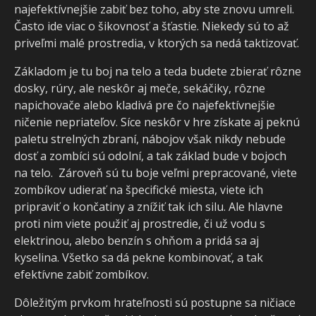
najefektívnejšie zabiť bez toho, aby ste znovu umreli.
Často ide viac o šikovnosť a šťastie. Niekedy sú to až
priveľmi malé prostredia, v ktorých sa nedá taktizovať.
Základom je tu boj na telo a teda budete zbierať rôzne
dosky, rúry, ale neskôr aj meče, sekáčiky, rôzne
napichovače alebo kladivá pre čo najefektívnejšie
ničenie nepriateľov. Síce neskôr v hre získate aj peknú
paletu strelných zbraní, nábojov však nikdy nebude
dosť a zombíci sú odolní, a tak základ bude v bojoch
na telo. Zároveň sú tu boje veľmi prepracované, viete
zombíkov udierať na špecifické miesta, viete ich
pripraviť o končatiny a znížiť tak ich silu. Ale hlavne
proti nim viete použiť aj prostredie, či už vodu s
elektrinou, alebo benzín s ohňom a pridá sa aj
kyselina. Všetko sa dá pekne kombinovať, a tak
efektívne zabiť zombíkov.
Dôležitým prvkom hrateľnosti sú postupne sa ničiace