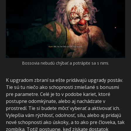
Bossovia nebudú chýbať a potrápite sa s nimi.
K upgradom zbraní sa ešte pridávajú upgrady postáv.
Tie sú tu niečo ako schopnosti zmiešané s bonusmi
pre parametre. Celé je to v podobe kariet, ktoré
postupne odomkýnate, alebo aj nachádzate v
prostredí. Tie si budete môcť vyberať a aktivovať ich.
Vylepšia vám rýchlosť, odolnosť, silu, alebo aj pridajú
nové schopnosti ako úskoky, a to ako pre človeka, tak
zombíka. Totiž postupne, keď získate dostatok