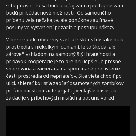
schopnosti - to sa bude diať aj vám a postupne vám
budú pribúdať nové možnosti. Od samotného
príbehu veľa nečakajte, ale ponúkne zaujímavé
posuny vo vysvetlení pozadia a postupu nákazy.
V hre nebude otvorený svet, ale skôr vždy také malé
prostredia s niekoľkými domami. Je to škoda, ale
zároveň vzhľadom na samotný štýl hrateľnosti a
prídavok kooperácie je to pre hru lepšie. Je presne
smerovaná a zameraná na spomínané prečistenie
časti prostredia od nepriateľov. Síce viete chodiť po
ulici, zbierať korisť a zabíjať osamotených zombíkov,
pričom miestami viete prijať aj vedľajšie misie, ale
základ je v príbehových misiách a posune vpred.