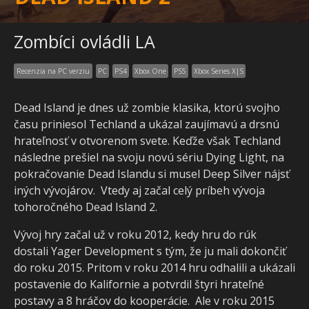
Zombíci ovládli LA
Recenzia na PC verziu
PC
PS4
Xbox One
PS5
Xbox Series X|S
Dead Island je dnes už zombie klasika, ktorú svojho
času priniesol Techland a ukázal zaujímavú a drsnú
hrateľnosť v otvorenom svete. Keďže však Techland
následne prešiel na svoju novú sériu Dying Light, na
pokračovanie Dead Islandu si musel Deep Silver nájsť
iných vývojárov. Vtedy aj začal celý príbeh vývoja
tohoročného Dead Island 2.
Vývoj hry začal už v roku 2012, kedy hru do rúk
dostali Yager Development s tým, že ju mali dokončiť
do roku 2015. Pritom v roku 2014 hru odhalili a ukázali
postavenie do Kalifornie a potvrdil štyri hrateľné
postavy a 8 hráčov do kooperácie. Ale v roku 2015