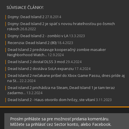
SÚVISIACE ČLÁNKY:
|
Dojmy: Dead Island 2
27.8.2014
|
Dojmy: Dead Island 2 je späť s novou hrateľnosťou po ôsmich
rokoch
26.8.2022
|
Dojmy: Dead Island 2 - zombíci v LA
13.3.2023
|
Recenzia: Dead Island 2 (80)
18.4.2023
|
Dead Island 2 predstavuje kooperačný zombie masaker
Neighborhood Watch...
12.9.2024
|
Dead Island 2 dostal DLSS 3 mod
29.4.2024
|
Dead Island 2 dostáva SoLA expanziu
17.4.2024
|
Dead Island 2 nečakane prišiel do Xbox Game Passu, dnes príde aj
na St...
22.2.2024
|
Dead island 2 prichádza na Steam, Dead Island 1 je tam teraz
zadarmo...
13.2.2024
|
Dead Island 2 - Haus otvorilo dom hrôzy, ste vítaní
3.11.2023
Prosím prihláste sa pre možnosť pridania komentáru.
Môžete sa prihlásiť cez Sector konto, alebo Facebook.