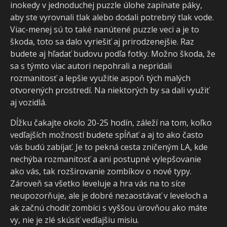
inokedy v jednoduchej puzzle úlohe zapínate páky,
aby ste vyrovnali tlak alebo dodali potrebný tlak vode.
Viac-menej sú to také nanútené puzzle veci a je to
škoda, toto sa dalo vyriešiť aj prirodzenejšie. Raz
budete aj hľadať budovu podľa fotky. Možno škoda, že
sa s týmto viac autori nepohrali a nepridali
rozmanitosť a lepšie využitie aspoň tých malých
otvorených prostredí. Na niektorých by sa dali využiť
aj vozidlá.
Dĺžku čakajte okolo 20-25 hodín, záleží na tom, koľko
vedľajších možností budete spĺňať a aj to ako často
vás budú zabíjať. Je to pekná cesta zničeným LA, kde
nechýba rozmanitosť a ani postupné vylepšovanie
ako vás, tak rozširovanie zombíkov o nové typy.
Zároveň sa všetko leveluje a hra vás na to síce
neupozorňuje, ale je dobré nezaostávať v leveloch a
ak začnú chodiť zombíci s vyššou úrovňou ako máte
vy, nie je zlé skúsiť vedľajšiu misiu.