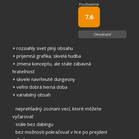
Používatelia
7.6
Ohodnotiť
+
rozsiahly svet plný obsahu
+
príjemná grafika, skvelá hudba
+
zmena konceptu, ale stále zábavná
hrateľnosť
+
skvele navrhnuté dungeony
+
veľmi dobrá herná doba
+
variabilný obsah
-
neprehľadný zoznam vecí, ktoré môžete
vyčarovať
-
stále bez dabingu
-
bez možnosti pokračovať v hre po prejdení