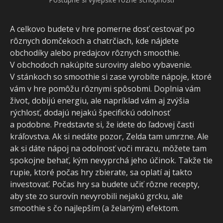
A celkovo budete v hre pomerne dosť cestovať po
rôznych domčekoch a chatrčiach, kde nájdete
obchodíky alebo predajcov rôznych smoothie.
V obchodoch nakúpite suroviny alebo vybavenie.
V stánkoch so smoothie si zase vyrobíte nápoje, ktoré
vám v hre pomôžu rôznymi spôsobmi. Doplnia vám
život, dobijú energiu, ale napríklad vám aj zvýšia
rýchlosť, dodajú nejakú špecifickú odolnosť
a podobne. Predstavte si, že idete do ľadovej časti
kráľovstva. Ak si nedáte pozor, Zelda tam umrzne. Ale
ak si dáte nápoj na odolnosť voči mrazu, môžete tam
spokojne behať, kým nevyprchá jeho účinok. Takže tie
rupie, ktoré počas hry zbierate, sa oplatí aj takto
investovať. Počas hry sa budete učiť rôzne recepty,
aby ste zo surovín nevyrobili nejakú grcku, ale
smoothie s čo najlepším (a želaným) efektom.