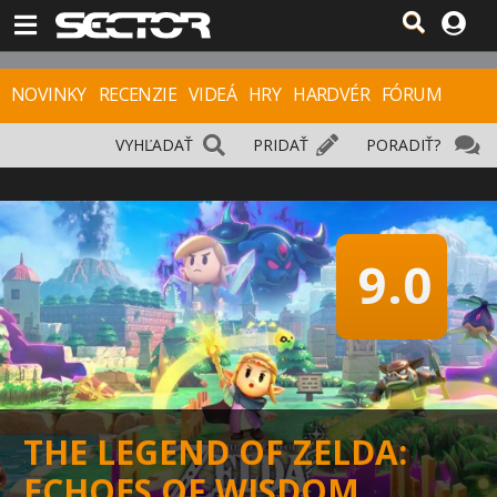
NOVINKY
RECENZIE
VIDEÁ
HRY
HARDVÉR
FÓRUM
VYHĽADAŤ
PRIDAŤ
PORADIŤ?
9.0
THE LEGEND OF ZELDA:
ECHOES OF WISDOM