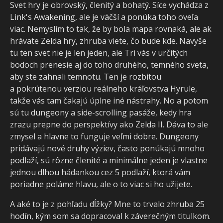
Svet hry je obrovský, členitý a bohatý. Síce vychádza z
Link's Awakening, ale je väčší a ponúka toho oveľa
viac. Nemyslím to tak, že by bola mapa rovnaká, ale ak
hrávate Zelda hry, zhruba viete, čo bude kde. Navyše
tu ten svet nie je len jeden, ale Tri vás v určitých
bodoch prenesie aj do toho druhého, temného sveta,
aby ste zahnali temnotu. Ten je rozbitou
a pokrútenou verziou reálneho kráľovstva Hyrule,
takže vás tam čakajú úplne iné nástrahy. No a potom
sú tu dungeony a side-scrolling pasáže, kedy hra
zrazu prepne do perspektívy ako Zelda II. Dáva to ale
zmysel a hlavne to funguje veľmi dobre. Dungeony
pridávajú nové druhy výziev, často ponúkajú mnoho
podlaží, sú rôzne členité a minimálne jeden je vlastne
jednou dlhou hádankou cez 5 podlaží, ktorá vám
poriadne poláme hlavu, ale o to viac si ho užijete.
A aké to je z pohľadu dĺžky? Mne to trvalo zhruba 25
hodín, kým som sa dopracoval k záverečným titulkom.