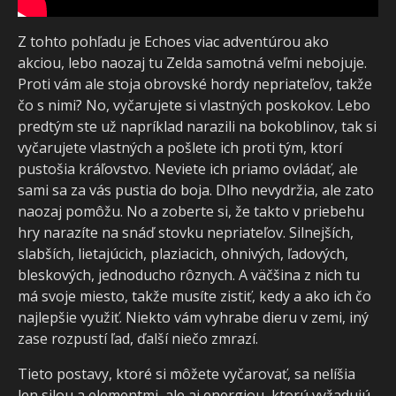
Z tohto pohľadu je Echoes viac adventúrou ako
akciou, lebo naozaj tu Zelda samotná veľmi nebojuje.
Proti vám ale stoja obrovské hordy nepriateľov, takže
čo s nimi? No, vyčarujete si vlastných poskokov. Lebo
predtým ste už napríklad narazili na bokoblinov, tak si
vyčarujete vlastných a pošlete ich proti tým, ktorí
pustošia kráľovstvo. Neviete ich priamo ovládať, ale
sami sa za vás pustia do boja. Dlho nevydržia, ale zato
naozaj pomôžu. No a zoberte si, že takto v priebehu
hry narazíte na snáď stovku nepriateľov. Silnejších,
slabších, lietajúcich, plaziacich, ohnivých, ľadových,
bleskových, jednoducho rôznych. A väčšina z nich tu
má svoje miesto, takže musíte zistiť, kedy a ako ich čo
najlepšie využiť. Niekto vám vyhrabe dieru v zemi, iný
zase rozpustí ľad, ďalší niečo zmrazí.
Tieto postavy, ktoré si môžete vyčarovať, sa nelíšia
len silou a elementmi, ale aj energiou, ktorú vyžadujú.