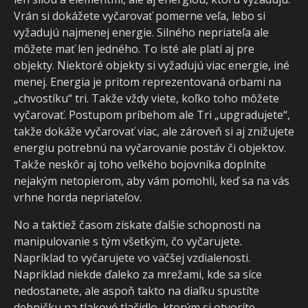
Vrán si dokážete vyčarovať pomerne veľa, lebo si
vyžadujú najmenej energie. Silného nepriateľa ale
môžete mať len jedného. To isté ale platí aj pre
objekty. Niektoré objekty si vyžadujú viac energie, iné
menej. Energia je pritom reprezentovaná orbami na
„chvostíku“ tri. Takže vždy viete, koľko toho môžete
vyčarovať. Postupom príbehom ale Tri „upgradujete“,
takže dokáže vyčarovať viac, ale zároveň si aj znižujete
energiu potrebnú na vyčarovanie postáv či objektov.
Takže neskôr aj toho veľkého bojovníka doplníte
nejakým netopierom, aby vám pomohli, keď sa na vás
vrhne horda nepriateľov.
No a taktiež časom získate ďalšie schopnosti na
manipulovanie s tým všetkým, čo vyčarujete.
Napríklad to vyčarujete vo väčšej vzdialenosti.
Napríklad niekde ďaleko za mrežami, kde sa síce
nedostanete, ale aspoň takto na diaľku spustíte
debničku na tlakové tlačidlo, ktorým si otvoríte