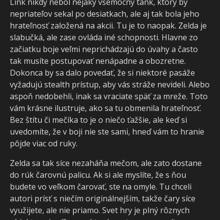
Link nikdy nebol nejaký všemocný tank, ktorý by
nepriateľov sekal po desiatkach, ale aj tak bola jeho
hrateľnosť založená na akcii. Tu je to naopak. Zelda je
slabučká, ale zase ovláda iné schopnosti. Hlavne zo
začiatku boje veľmi neprichádzajú do úvahy a často
tak musíte postupovať nenápadne a obozretne.
Dokonca by sa dalo povedať, že si niektoré pasáže
vyžadujú stealth prístup, aby vás stráže nevideli. Alebo
aspoň nedobehli, inak sa vraciate späť za mreže. Toto
vám krásne ilustruje, ako sa tu obmenila hrateľnosť.
Bez štítu či mečíka to je o niečo ťažšie, ale keď si
uvedomíte, že v boji nie ste sami, hneď vám to hranie
pôjde viac od ruky.
Zelda sa tak síce nezaháňa mečom, ale zato dostane
do rúk čarovnú palicu. Ak si ale myslíte, že s ňou
budete vo veľkom čarovať, ste na omyle. Tu chceli
autori prísť s niečím originálnejším, takže čary síce
využijete, ale nie priamo. Svet hry je plný rôznych