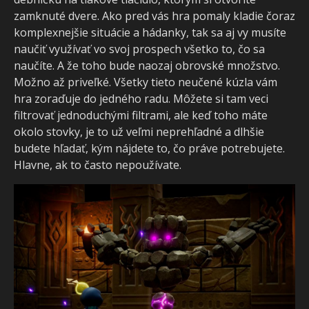
zamknuté dvere. Ako pred vás hra pomaly kladie čoraz
komplexnejšie situácie a hádanky, tak sa aj vy musíte
naučiť využívať vo svoj prospech všetko to, čo sa
naučíte. A že toho bude naozaj obrovské množstvo.
Možno až priveľké. Všetky tieto neučené kúzla vám
hra zoraďuje do jedného radu. Môžete si tam veci
filtrovať jednoduchými filtrami, ale keď toho máte
okolo stovky, je to už veľmi neprehľadné a dlhšie
budete hľadať, kým nájdete to, čo práve potrebujete.
Hlavne, ak to často nepoužívate.