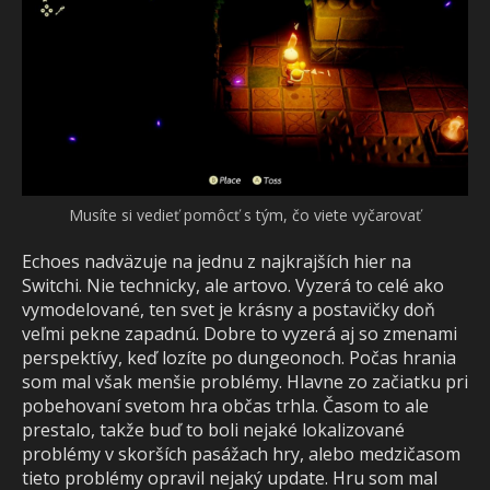
Musíte si vedieť pomôcť s tým, čo viete vyčarovať
Echoes nadväzuje na jednu z najkrajších hier na
Switchi. Nie technicky, ale artovo. Vyzerá to celé ako
vymodelované, ten svet je krásny a postavičky doň
veľmi pekne zapadnú. Dobre to vyzerá aj so zmenami
perspektívy, keď lozíte po dungeonoch. Počas hrania
som mal však menšie problémy. Hlavne zo začiatku pri
pobehovaní svetom hra občas trhla. Časom to ale
prestalo, takže buď to boli nejaké lokalizované
problémy v skorších pasážach hry, alebo medzičasom
tieto problémy opravil nejaký update. Hru som mal