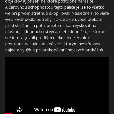
objektov aj príšer, na ktoré postupne narazíte.
A čarovnou schopnosťou tejto palice je, že to všetko
vie pri prvom stretnutí skopírovať. Následne si to viete
vyčarovať podľa potreby. Takže ak v úvode utekáte
pred strážami a potrebujete niekam vyskočiť na
plošinu, jednoducho si vyčarujete debničku, s ktorou
ste interagovali predtým niekde inde. A takto
postupne nachádzate iné veci, ktorým neskôr zase
nájdete využitie pri prekonávaní nejakých prekážok.