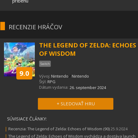
príbehu
RECENZIE HRÁČOV
THE LEGEND OF ZELDA: ECHOES
OF WISDOM
Switch
9.0
Vývoj:
Nintendo
/
Nintendo
Štýl:
RPG
Dátum vydania:
26. september 2024
+ SLEDOVAŤ HRU
SÚVISIACE ČLÁNKY:
|
Recenzia: The Legend of Zelda: Echoes of Wisdom (90)
25.9.2024
|
The Legend of Zelda: Echoes of Wisdom vychádza a dostáva launch