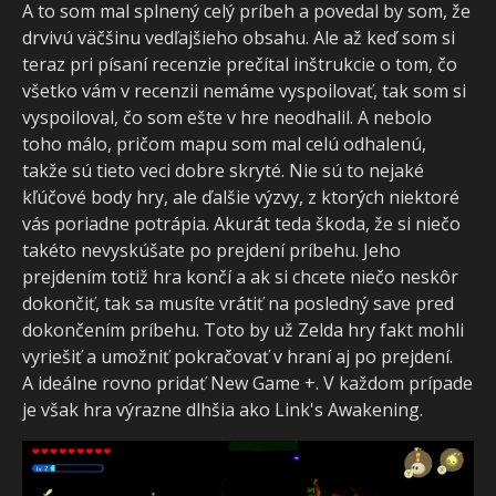
A to som mal splnený celý príbeh a povedal by som, že
drvivú väčšinu vedľajšieho obsahu. Ale až keď som si
teraz pri písaní recenzie prečítal inštrukcie o tom, čo
všetko vám v recenzii nemáme vyspoilovať, tak som si
vyspoiloval, čo som ešte v hre neodhalil. A nebolo
toho málo, pričom mapu som mal celú odhalenú,
takže sú tieto veci dobre skryté. Nie sú to nejaké
kľúčové body hry, ale ďalšie výzvy, z ktorých niektoré
vás poriadne potrápia. Akurát teda škoda, že si niečo
takéto nevyskúšate po prejdení príbehu. Jeho
prejdením totiž hra končí a ak si chcete niečo neskôr
dokončiť, tak sa musíte vrátiť na posledný save pred
dokončením príbehu. Toto by už Zelda hry fakt mohli
vyriešiť a umožniť pokračovať v hraní aj po prejdení.
A ideálne rovno pridať New Game +. V každom prípade
je však hra výrazne dlhšia ako Link's Awakening.