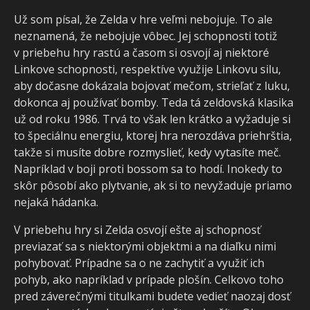
Už som písal, že Zelda v hre veľmi nebojuje. To ale
neznamená, že nebojuje vôbec. Jej schopnosti totiž
v priebehu hry rastú a časom si osvojí aj niektoré
Linkove schopnosti, respektíve využije Linkovu silu,
aby dočasne dokázala bojovať mečom, strieľať z luku,
dokonca aj používať bomby. Teda tá zeldovská klasika
už od roku 1986. Trvá to však len krátko a vyžaduje si
to špeciálnu energiu, ktorej hra nerozdáva priehrštia,
takže si musíte dobre rozmyslieť, kedy vytasíte meč.
Napríklad v boji proti bossom sa to hodí. Inokedy to
skôr pôsobí ako plytvanie, ak si to nevyžaduje priamo
nejaká hádanka.
V priebehu hry si Zelda osvojí ešte aj schopnosť
previazať sa s niektorými objektmi a na diaľku nimi
pohybovať. Prípadne sa o ne zachytiť a využiť ich
pohyb, ako napríklad v prípade plošín. Celkovo toho
pred záverečnými titulkami budete vedieť naozaj dosť