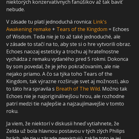
niektorých konzervatívnych fanúšikov až tak baviť
nebude.
V zásade tu platí jednoduchá rovnica:
Link's
Awakening remake
+
Tears of the Kingdom
= Echoes
of Wisdom. Teda nie je to až také jednoduché, ale
v zásade to stačí na to, aby ste si o hre vytvorili obraz.
Echoes naozaj esteticky a trochu aj hrateľnostne
vychádza z remaku vydaného pred 5 rokmi. Dokonca
by som povedal, že je jeho pokračovaním, ale nie
nejako priamo. A čo sa týka toho Tears of the
Kingdom, tak výrazne rozširuje svet aj možnosti, ako
to táto hra spravila s
Breath of The Wild
. Možno tak
Echoes nie je najoriginálnejšou hrou, ale rozhodne
patrí medzi tie najlepšie a najzaujímavejšie v tomto
roku.
Ja viem, že niektorí v diskusii hneď vytiahnete, že
Zelda už bola hlavnou postavou v tých zlých Philips
hrách, ale tie v zásade neexistujú, takže toto je jej