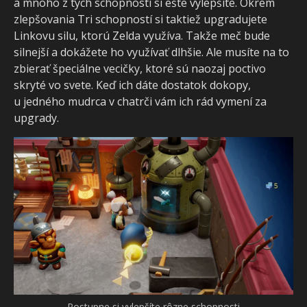
a mnoho z tých schopností si ešte vylepšíte. Okrem
zlepšovania Tri schopností si taktiež upgradujete
Linkovu silu, ktorú Zelda využíva. Takže meč bude
silnejší a dokážete ho využívať dlhšie. Ale musíte na to
zbierať špeciálne vecičky, ktoré sú naozaj poctivo
skryté vo svete. Keď ich dáte dostatok dokopy,
u jedného mudrca v chatrči vám ich rád vymení za
upgrady.
Postupne si vylepšíte rôzne schopnosti