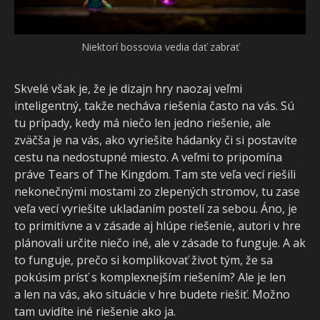
Niektorí bossovia vedia dať zabrať
Skvelé však je, že je dizajn hry naozaj veľmi
inteligentný, takže necháva riešenia často na vás. Sú
tu prípady, kedy má niečo len jedno riešenie, ale
zväčša je na vás, ako vyriešite hádanky či si postavíte
cestu na nedostupné miesto. A veľmi to pripomína
práve Tears of The Kingdom. Tam ste veľa vecí riešili
nekonečnými mostami zo zlepených stromov, tu zase
veľa vecí vyriešite ukladaním postelí za sebou. Áno, je
to primitívne a v zásade aj hlúpe riešenie, autori v hre
plánovali určite niečo iné, ale v zásade to funguje. A ak
to funguje, prečo si komplikovať život tým, že sa
pokúsim prísť s komplexnejším riešením? Ale je len
a len na vás, ako situácie v hre budete riešiť. Možno
tam uvidíte iné riešenie ako ja.