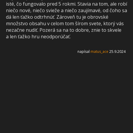
isté, čo fungovalo pred 5 rokmi. Stavia na tom, ale robí
niečo nové, niečo svieže a niečo zaujímavé, od čoho sa
dá len ťažko odtrhnúť. Zároveň tu je obrovské
množstvo obsahu v celom tom šírom svete, ktorý vás
nezačne nudiť. Pozerá sa na to dobre, znie to skvele
a len ťažko hru neodporúčať.
napísal
matus_ace
25.9.2024