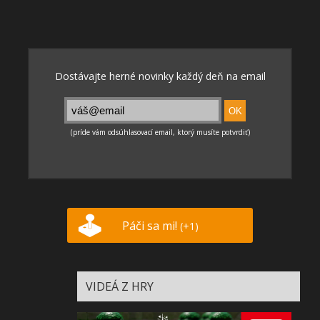
Páči sa mi!
(+1)
VIDEÁ Z HRY