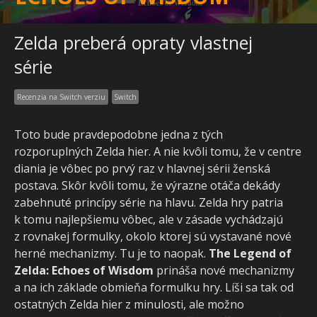
Zelda preberá opraty vlastnej
série
Recenzia na Switch verziu
Switch
Toto bude pravdepodobne jedna z tých
rozporuplných Zelda hier. A nie kvôli tomu, že v centre
diania je vôbec po prvý raz v hlavnej sérii ženská
postava. Skôr kvôli tomu, že výrazne otáča dekády
zabehnuté princípy série na hlavu. Zelda hry patria
k tomu najlepšiemu vôbec, ale v zásade vychádzajú
z rovnakej formulky, okolo ktorej sú vystavané nové
herné mechanizmy. Tu je to naopak.
The Legend of
Zelda: Echoes of Wisdom
prináša nové mechanizmy
a na ich základe obmieňa formulku hry. Líši sa tak od
ostatných Zelda hier z minulosti, ale možno