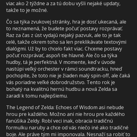
viac ako 2 týždne a za tú dobu vyšli nejaké updaty,
takže to je možné.
Čo sa týka zvukovej stránky, hra je dosť ukecaná, ale
to neznamená, že budete počuť postavy rozprávať.
Raz za čas z úst vydajú nejaký pazvuk, ale to je tak
celé, takže okrem toho sa len preklikávate textovými
dialógmi. Už by to chcelo fakt viac. Chceme postavy
počuť rozprávať, aspoň tie hlavné. Ale čo sa týka
hudby, tá je perfektná. V momente, keď v úvode
nastúpi veľký orchester v rámci soundtracku, hneď
pochopíte, že toto nie je žiaden malý spin-off, ale čaká
vás poriadne veľké dobrodružstvo. Tento rok je
bohatý na kvalitnú hernú hudbu a nová Zelda sa
zaradí k tomu najlepšiemu.
The Legend of Zelda: Echoes of Wisdom asi nebude
hrou pre každého. Možno ani nie hrou pre každého
fanúšika Zeldy. Robí veci inak, obracia tradičnú
formulku naruby a chce od vás niečo iné ako tradičné
boje. Ale práve tým mi imponovala. Nesnaží sa robiť to