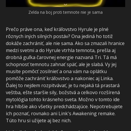
Zelda na boj proti temnote nie je sama
Prečo práve ona, keď kráľovstvo Hyrule je plné
rôznych iných silných postáv? Ona jediná ho totiž
dokáže zachrániť, ale nie sama. Ako sa zmazali hranice
medzi svetmi a do Hyrule vtrhla temnota, prešla aj
drobná guľka čarovnej energie nazvaná Tri. Tá má
schopnosť temnotu zahnať späť, ale je slabá. Vy jej
musíte pomôcť zosilnieť a ona vám na oplátku
pomôže zachrániť kráľovstvo a nakoniec aj Linka.
Ďalej to nejdem rozpitvávať, je tu nejaká tá prastará
veštba, ešte staršie sily, božstvá a celkovo rozšírená
mytológia tohto krásneho sveta. Možno v tomto ide
hra hlbšie ako všetky predchádzajúce. Nepotrebujete
ich poznať, rovnako ani Link's Awakening remake.
Túto hru si užijete aj bez nich.