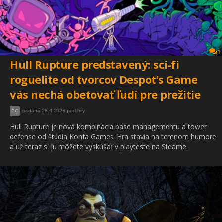
1
Hull Rupture predstavený: sci-fi
roguelite od tvorcov Despot’s Game
vás nechá obetovať ľudí pre prežitie
pridané 26.4.2026 pod hry
PC
Hull Rupture je nová kombinácia base managementu a tower
defense od štúdia Konfa Games. Hra stavia na temnom humore
a už teraz si ju môžete vyskúšať v playteste na Steame.