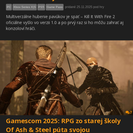
pridané 25.11.2025 pod hry
PC
Xbox Series X|S
PS5
Game Pass
Multiverzálne hubenie pavúkov je späť – Kill It With Fire 2
oficiálne vyšlo vo verzii 1.0 a po prvý raz si ho môžu zahrať aj
konzoloví hráči.
7
Gamescom 2025: RPG zo starej školy
Of Ash & Steel púta svojou