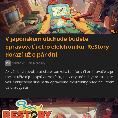
0
V japonskom obchode budete
opravovať retro elektroniku. ReStory
dorazí už o pár dní
pridané 23.7.2026 pod hry
PC
Ak vás baví rozoberať staré konzoly, telefóny či prehrávače a pri
tom si užívať pokojnú atmosféru, ReStory môže byť presne pre
vás. Oddychová simulácia opravovne elektroniky príde na Steam
už 6. augusta.