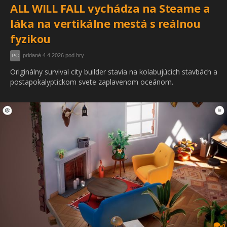
ALL WILL FALL vychádza na Steame a
láka na vertikálne mestá s reálnou
fyzikou
pridané 4.4.2026 pod hry
PC
Originálny survival city builder stavia na kolabujúcich stavbách a
postapokalyptickom svete zaplavenom oceánom.
0