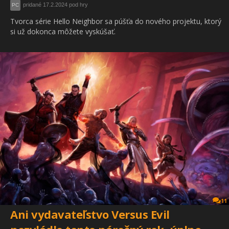
pridané 17.2.2024 pod hry
PC
Tvorca série Hello Neighbor sa púšťa do nového projektu, ktorý
si už dokonca môžete vyskúšať.
11
Ani vydavateľstvo Versus Evil