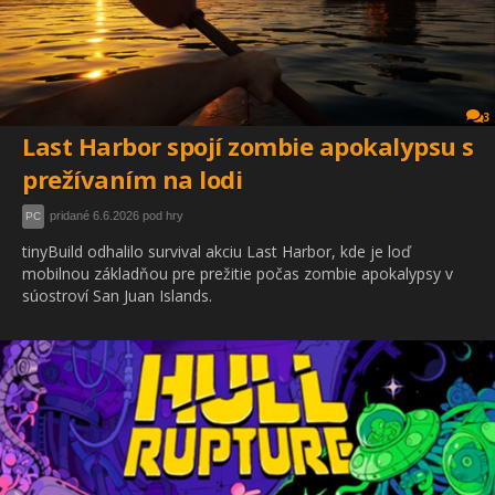
3
Last Harbor spojí zombie apokalypsu s
prežívaním na lodi
pridané 6.6.2026 pod hry
PC
tinyBuild odhalilo survival akciu Last Harbor, kde je loď
mobilnou základňou pre prežitie počas zombie apokalypsy v
súostroví San Juan Islands.