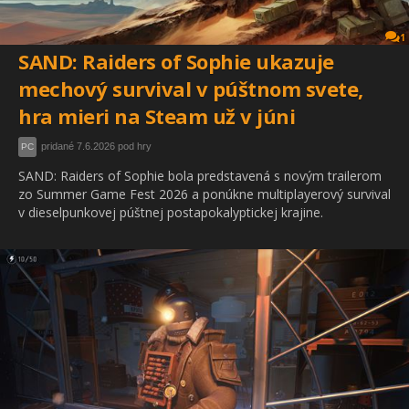
1
SAND: Raiders of Sophie ukazuje
mechový survival v púštnom svete,
hra mieri na Steam už v júni
pridané 7.6.2026 pod hry
PC
SAND: Raiders of Sophie bola predstavená s novým trailerom
zo Summer Game Fest 2026 a ponúkne multiplayerový survival
v dieselpunkovej púštnej postapokalyptickej krajine.