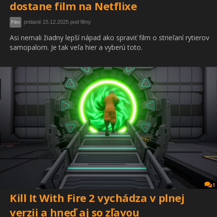
dostane film na Netflixe
pridané 15.12.2025 pod filmy
Film
Asi nemali žiadny lepší nápad ako spraviť film o strieľaní rytierov
samopalom. Je tak veľa hier a vyberú toto.
1
Kill It With Fire 2 vychádza v plnej
verzii a hneď aj so zľavou