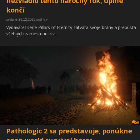
nezvládlo tento náročný rok, úplne
končí
pridané 26.12.2023 pod hry
Vydavateľ série Pillars of Eternity zatvára svoje brány a prepúšťa
všetkých zamestnancov.
6
Pathologic 2 sa predstavuje, ponúkne