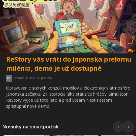
2
ReStory vás vráti do Japonska prelomu
milénia, demo je už dostupné
pridané 15.6.2026 pod hry
PC
Opravovanie starých konzol, mobilov a elektroniky v atmosfére
Japonska začiatku 21. storočia láka státisíce hráčov. Simulátor
ReStory vyjde už toto leto a pred Steam Next Festom
sprístupnil nové demo.