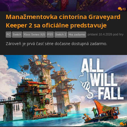
13
Manažmentovka cintorína Graveyard
Keeper 2 sa oficiálne predstavuje
pridané 10.4.2026 pod hry
PC
Switch
Xbox Series X|S
PS5
Switch 2
Hra zadarmo
Zároveň je prvá časť série dočasne dostupná zadarmo.
4