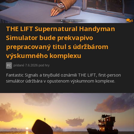
0
THE LIFT Supernatural Handyman
Simulator bude prekvapivo
prepracovaný titul s údržbárom
výskumného komplexu
pridané 7.6.2026 pod hry
PC
Fantastic Signals a tinyBuild oznámili THE LIFT, first-person
simulátor údržbára v opustenom výskumnom komplexe.