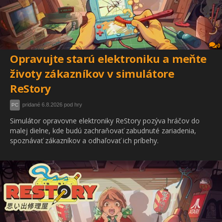
0
Opravujte starú elektroniku a meňte
životy zákazníkov v simulátore
ReStory
pridané 6.8.2026 pod hry
PC
Simulátor opravovne elektroniky ReStory pozýva hráčov do
malej dielne, kde budú zachraňovať zabudnuté zariadenia,
spoznávať zákazníkov a odhaľovať ich príbehy.