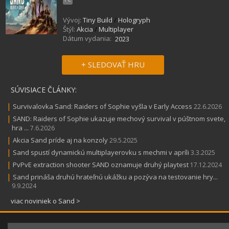
Vývoj:
Tiny Build
/
Hologryph
Štýl:
Akcia
/
Multiplayer
Dátum vydania:
2023
+ SLEDOVAŤ HRU
SÚVISIACE ČLÁNKY:
|
Survivalovka Sand: Raiders of Sophie vyšla v Early Access
22.6.2026
|
SAND: Raiders of Sophie ukazuje mechový survival v púštnom svete,
hra ...
7.6.2026
|
Akcia Sand príde aj na konzoly
29.5.2025
|
Sand spustí dynamickú multiplayerovku s mechmi v apríli
3.3.2025
|
PvPvE extraction shooter SAND oznamuje druhý playtest
17.12.2024
|
Sand prináša druhú hrateľnú ukážku a pozýva na testovanie hry...
9.9.2024
viac noviniek o Sand >