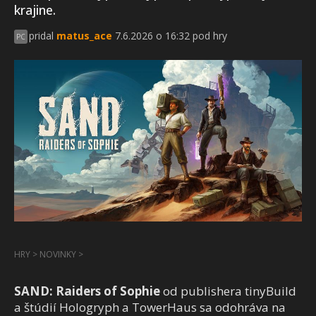
krajine.
pridal
matus_ace
7.6.2026 o 16:32 pod hry
PC
HRY
>
NOVINKY
>
SAND: Raiders of Sophie
od publishera tinyBuild
a štúdií Hologryph a TowerHaus sa odohráva na