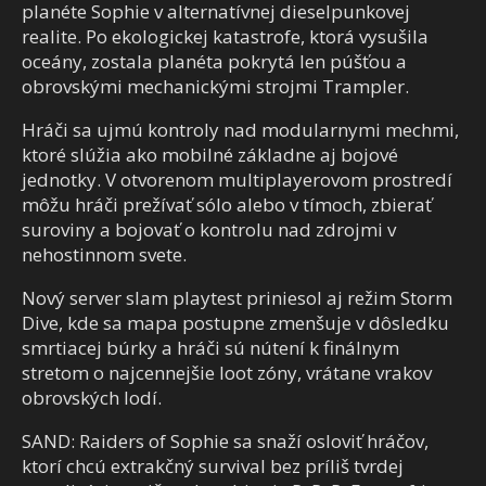
planéte Sophie v alternatívnej dieselpunkovej
realite. Po ekologickej katastrofe, ktorá vysušila
oceány, zostala planéta pokrytá len púšťou a
obrovskými mechanickými strojmi Trampler.
Hráči sa ujmú kontroly nad modularnymi mechmi,
ktoré slúžia ako mobilné základne aj bojové
jednotky. V otvorenom multiplayerovom prostredí
môžu hráči prežívať sólo alebo v tímoch, zbierať
suroviny a bojovať o kontrolu nad zdrojmi v
nehostinnom svete.
Nový server slam playtest priniesol aj režim Storm
Dive, kde sa mapa postupne zmenšuje v dôsledku
smrtiacej búrky a hráči sú nútení k finálnym
stretom o najcennejšie loot zóny, vrátane vrakov
obrovských lodí.
SAND: Raiders of Sophie sa snaží osloviť hráčov,
ktorí chcú extrakčný survival bez príliš tvrdej