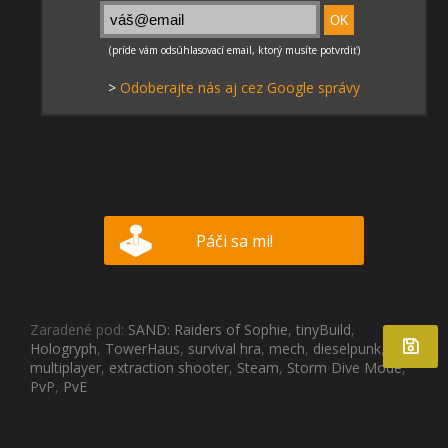
>
Odoberajte nás aj cez Google správy
Páči sa mi!
Zaradené pod:
SAND: Raiders of Sophie
,
tinyBuild
,
Hologryph
,
TowerHaus
,
survival hra
,
mech
,
dieselpunk
,
multiplayer
,
extraction shooter
,
Steam
,
Storm Dive Mode
,
PvP
,
PvE