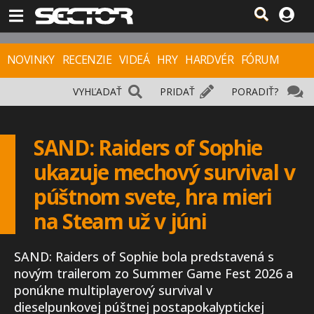
NOVINKY
RECENZIE
VIDEÁ
HRY
HARDVÉR
FÓRUM
VYHĽADAŤ
PRIDAŤ
PORADIŤ?
SAND: Raiders of Sophie
ukazuje mechový survival v
púštnom svete, hra mieri
na Steam už v júni
SAND: Raiders of Sophie bola predstavená s
novým trailerom zo Summer Game Fest 2026 a
ponúkne multiplayerový survival v
dieselpunkovej púštnej postapokalyptickej