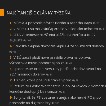
NAJČÍTANEJŠIE ČLÁNKY TÝŽDŇA
Múmia 4 potvrdila návrat Beniho a Ardetha Baya
30
V Múmii 4 sa má vrátiť aj Arnold Vosloo ako Imhotep
30
GTA VI prinesie rozšírenú ukážku na Netflix a to 27.
augusta
107
Saudská skupina dokončila kúpu EA za 55 miliárd dolárov
48
V EÚ začali platiť nové pravidlá práva na opravu,
výrobcovia musia pomôcť aj po zá
49
Spider-Man: Brand New Day podľa odhadov otvoril na
927 miliónoch dolárov
47
10 hier, ktoré posunuli hranie vpred
28
Return to Castle Wolfenstein je po 24 rokoch v Nemecku
konečne dostupný bez cenzúr
13
Sony tvrdí, že PS zostane lacnejšia ako herné PC aj po
prechode na digitálne hry
201