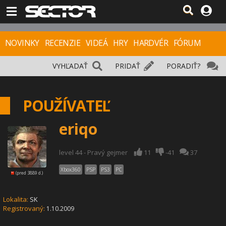
NOVINKY
RECENZIE
VIDEÁ
HRY
HARDVÉR
FÓRUM
VYHĽADAŤ
PRIDAŤ
PORADIŤ?
POUŽÍVATEĽ
eriqo
level 44 - Pravý gejmer
11
-41
37
Xbox360
PSP
PS3
PC
(pred 3889 d.)
Lokalita:
SK
Registrovaný:
1.10.2009