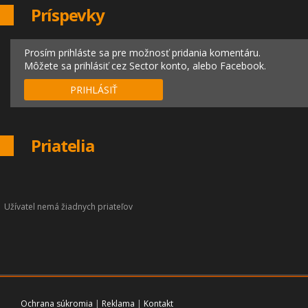
Príspevky
Prosím prihláste sa pre možnosť pridania komentáru.
Môžete sa prihlásiť cez Sector konto, alebo Facebook.
PRIHLÁSIŤ
Priatelia
Užívatel nemá žiadnych priateľov
Ochrana súkromia
|
Reklama
|
Kontakt