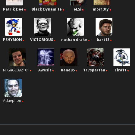
Patrik Dee
Black Dynamite
eLSi
mor13ty
PSHYMON
VICTORIOUS
nathan drake
bart13
N_GaGE092101
Awesis
Kane85
117spartan
Tira11
Adaephon