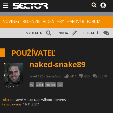
NOVINKY
RECENZIE
VIDEÁ
HRY
HARDVÉR
FÓRUM
VYHĽADAŤ
PRIDAŤ
PORADIŤ?
POUŽÍVATEĽ
naked-snake89
level 192 - GameGod
6411
-805
25078
PC
Mobil
Android
PS4
(mimo 10 h.)
Lokalita:
Nové Mesto Nad Váhom,
Slovensko
Registrovaný:
16.11.2007