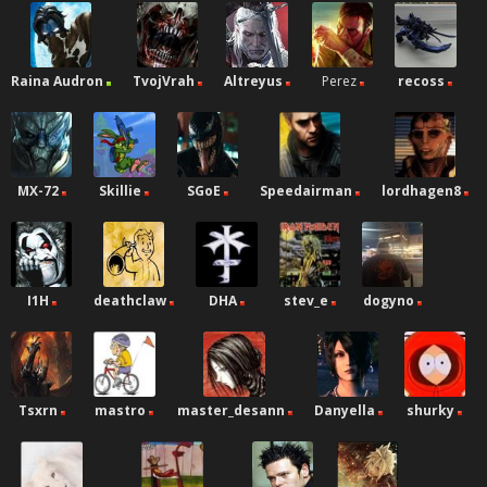
Raina Audron
TvojVrah
Altreyus
Perez
recoss
MX-72
Skillie
SGoE
Speedairman
lordhagen8
I1H
deathclaw
DHA
stev_e
dogyno
Tsxrn
mastro
master_desann
Danyella
shurky