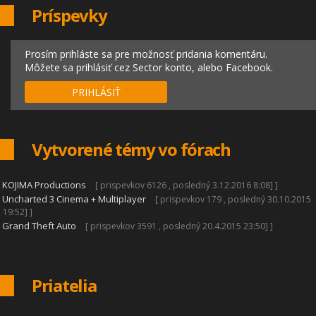
Príspevky
Prosím prihláste sa pre možnosť pridania komentáru.
Môžete sa prihlásiť cez Sector konto, alebo Facebook.
PRIHLÁSIŤ
Vytvorené témy vo fórach
|
KOJIMA Productions
[ prispevkov 6126 , posledný 3.12.2016 8:08] ]
|
Uncharted 3 Cinema + Multiplayer
[ prispevkov 179 , posledný 30.10.2015
19:52] ]
|
Grand Theft Auto
[ prispevkov 3591 , posledný 20.4.2015 23:50] ]
Priatelia