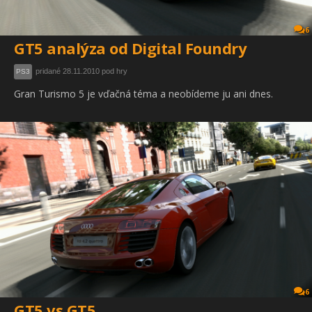
6
GT5 analýza od Digital Foundry
pridané 28.11.2010 pod hry
PS3
Gran Turismo 5 je vďačná téma a neobídeme ju ani dnes.
6
GT5 vs GT5