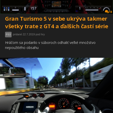
18
Gran Turismo 5 v sebe ukrýva takmer
všetky trate z GT4 a ďalších častí série
pridané 22.7.2019 pod hry
PS3
Hráčom sa podarilo v súboroch odhaliť veľké množstvo
nepoužitého obsahu