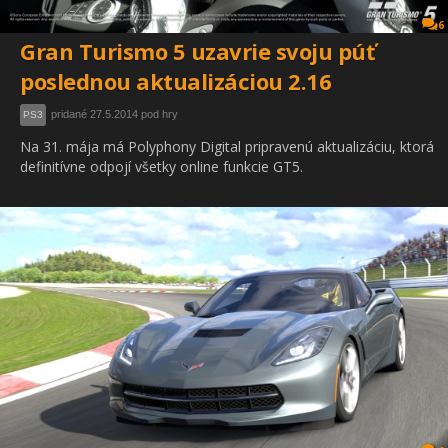
6
Gran Turismo 5 uzavrie svoju púť
poslednou aktualizáciou 2.16
pridané 27.5.2014 pod hry
PS3
Na 31. mája má Polyphony Digital pripravenú aktualizáciu, ktorá
definitívne odpojí všetky online funkcie GT5.