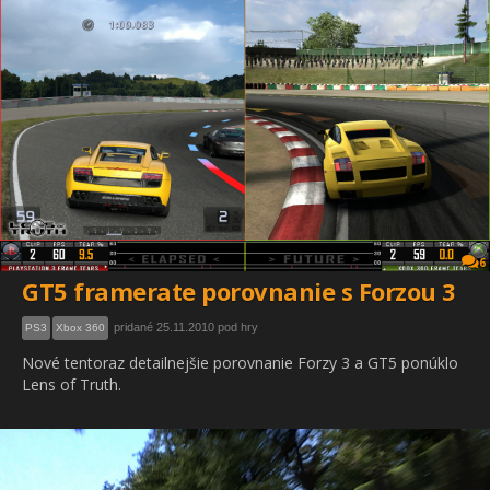
6
GT5 framerate porovnanie s Forzou 3
pridané 25.11.2010 pod hry
PS3
Xbox 360
Nové tentoraz detailnejšie porovnanie Forzy 3 a GT5 ponúklo
Lens of Truth.