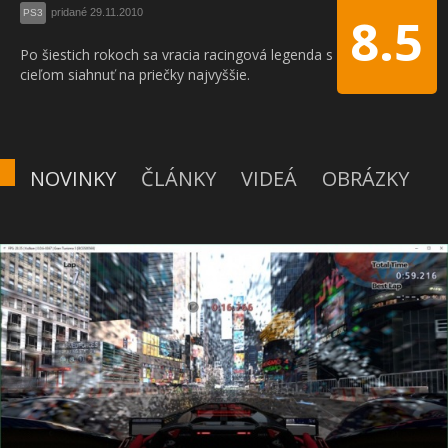
pridané 29.11.2010
PS3
8.5
Po šiestich rokoch sa vracia racingová legenda s
cieľom siahnuť na priečky najvyššie.
NOVINKY
ČLÁNKY
VIDEÁ
OBRÁZKY