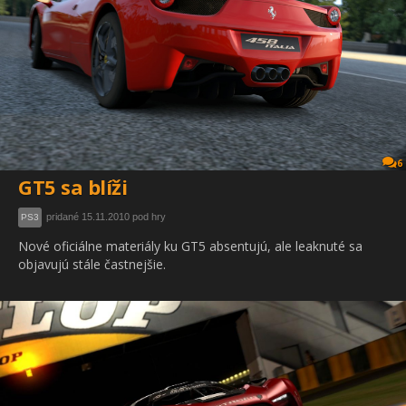
6
GT5 sa blíži
pridané 15.11.2010 pod hry
PS3
Nové oficiálne materiály ku GT5 absentujú, ale leaknuté sa
objavujú stále častnejšie.