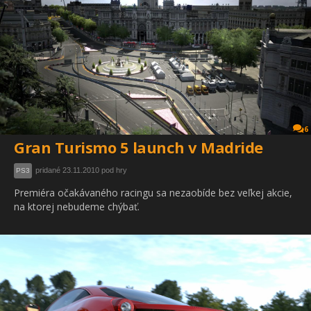
6
Gran Turismo 5 launch v Madride
pridané 23.11.2010 pod hry
PS3
Premiéra očakávaného racingu sa nezaobíde bez veľkej akcie,
na ktorej nebudeme chýbať.