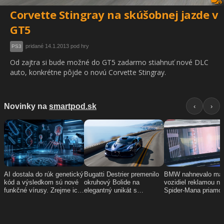
6
Corvette Stingray na skúšobnej jazde v
GT5
pridané 14.1.2013 pod hry
PS3
Od zajtra si bude možné do GT5 zadarmo stiahnuť nové DLC
auto, konkrétne pôjde o novú Corvette Stingray.