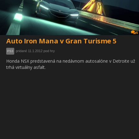
6
Auto Iron Mana v Gran Turisme 5
pridané 11.1.2012 pod hry
PS3
Honda NSX predstavená na nedávnom autosalóne v Detroite už
trhá virtuálny asfalt.