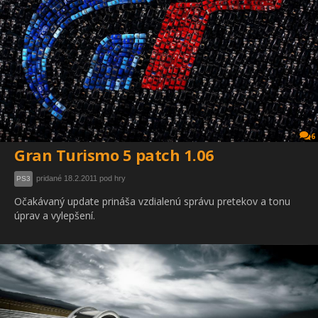
6
Gran Turismo 5 patch 1.06
pridané 18.2.2011 pod hry
PS3
Očakávaný update prináša vzdialenú správu pretekov a tonu
úprav a vylepšení.