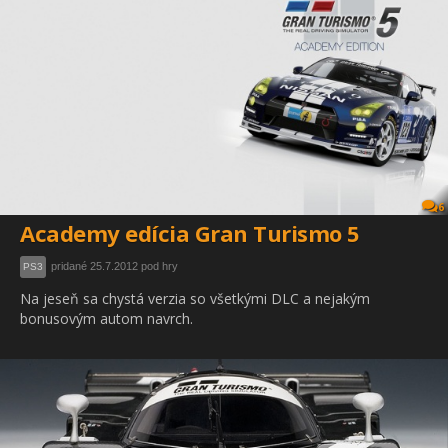
6
Academy edícia Gran Turismo 5
pridané 25.7.2012 pod hry
PS3
Na jeseň sa chystá verzia so všetkými DLC a nejakým
bonusovým autom navrch.