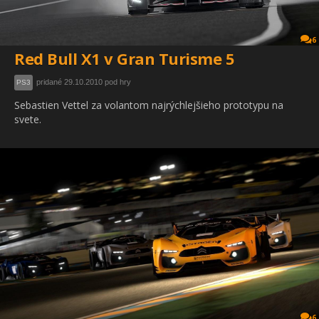
6
Red Bull X1 v Gran Turisme 5
pridané 29.10.2010 pod hry
PS3
Sebastien Vettel za volantom najrýchlejšieho prototypu na
svete.
6