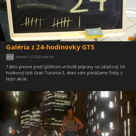
6
Galéria z 24-hodinovky GT5
pridané 3.12.2010 pod hry
PS3
Takto presne pred týždňom vrcholili prípravy na záťažový 24-
hodinový test Gran Turisma 5, dnes vám prinášame fotky z
tejto akcie.