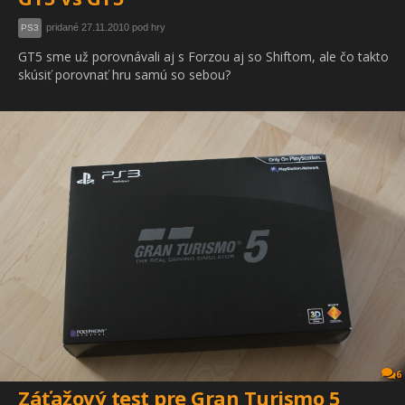
pridané 27.11.2010 pod hry
PS3
GT5 sme už porovnávali aj s Forzou aj so Shiftom, ale čo takto
skúsiť porovnať hru samú so sebou?
6
Záťažový test pre Gran Turismo 5