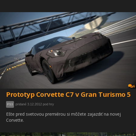
6
Prototyp Corvette C7 v Gran Turismo 5
pridané 3.12.2012 pod hry
PS3
Ešte pred svetovou premiérou si môžete zajazdiť na novej
Corvette.