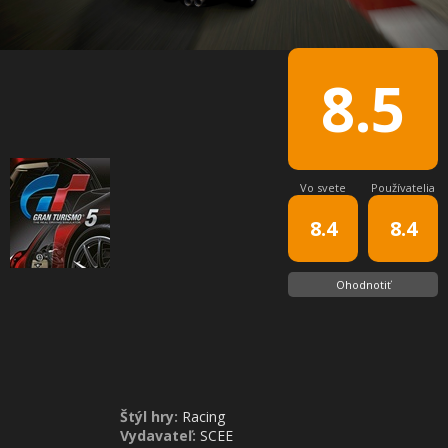
8.5
Vo svete
Používatelia
8.4
8.4
Ohodnotiť
Štýl hry:
Racing
Vydavateľ:
SCEE