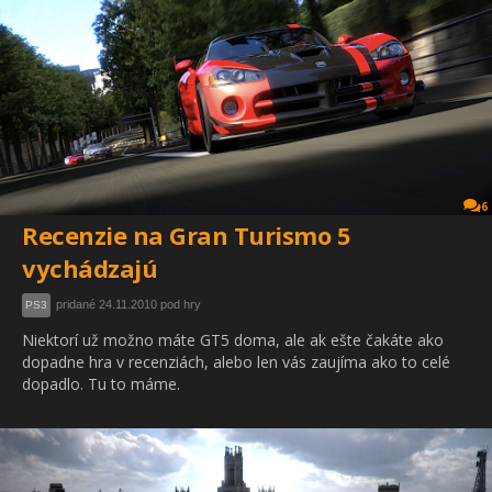
6
Recenzie na Gran Turismo 5
vychádzajú
pridané 24.11.2010 pod hry
PS3
Niektorí už možno máte GT5 doma, ale ak ešte čakáte ako
dopadne hra v recenziách, alebo len vás zaujíma ako to celé
dopadlo. Tu to máme.