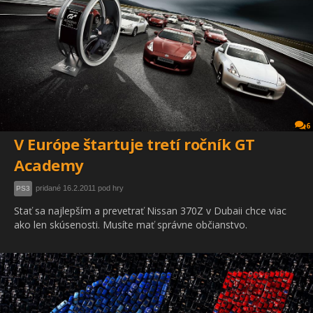
6
V Európe štartuje tretí ročník GT
Academy
pridané 16.2.2011 pod hry
PS3
Stať sa najlepším a prevetrať Nissan 370Z v Dubaii chce viac
ako len skúsenosti. Musíte mať správne občianstvo.