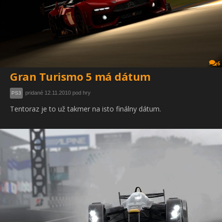
6
Gran Turismo 5 má dátum
pridané 12.11.2010 pod hry
PS3
Tentoraz je to už takmer na isto finálny dátum.