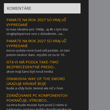
KOMENTÁRE
PAMÄTE NA ROK 2027 SÚ VRAJ UŽ
VYPREDANÉ
to mas idealne pre 1440p...aj 4k s tym das
singleplayerove veci s doladenim...sa...
PAMÄTE NA ROK 2027 SÚ VRAJ UŽ
VYPREDANÉ
moza vydala nove load cell pedale...to tam
potom neskor dam...myslim ze su to 10...
GTA VI MÁ PODĽA TAKE-TWO
BEZPRECEDENTNÉ PREDO...
akcie mají šanci být nová nvidia
ONIMUSHA: WAY OF THE SWORD
UKAZUJE KRVAVÉ BOJE
bude a vždy bolo. temné ale nič v ňom
ZDRAŽOVANIE PC KOMPONENTOV
POKRAČUJE, VÝROBCO...
za mna bude musiet. kym pred 2 rokmi si
nadupanu zostavu mohlo dovolit nejake pe...