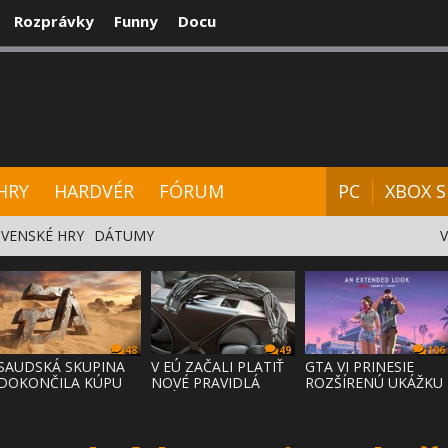
Rozprávky
Funny
Docu
CENZIE
VIDEÁ
HARDVÉR
FÓRUM
HRY
HARDVÉR
FÓRUM
PC
XBOX S
VENSKÉ HRY
DÁTUMY
48
49
106
SAUDSKÁ SKUPINA
V EÚ ZAČALI PLATIŤ
GTA VI PRINESIE
DOKONČILA KÚPU
NOVÉ PRAVIDLÁ
ROZŠÍRENÚ UKÁŽKU
EA ZA 55 MI
PRÁVA NA
NA NETFLI