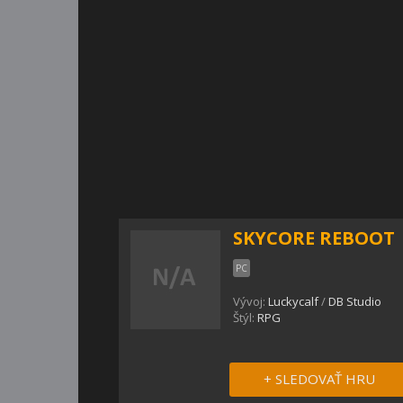
SKYCORE REBOOT
PC
Vývoj:
Luckycalf
/
DB Studio
Štýl:
RPG
+ SLEDOVAŤ HRU