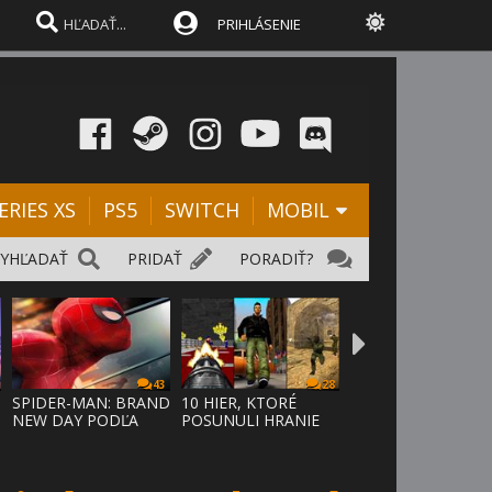
PRIHLÁSENIE
ERIES XS
PS5
SWITCH
MOBIL
VYHĽADAŤ
PRIDAŤ
PORADIŤ?
43
28
SPIDER-MAN: BRAND
10 HIER, KTORÉ
NEW DAY PODĽA
POSUNULI HRANIE
ODHADOV OT
VPRED