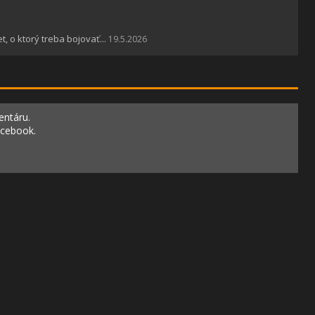
 o ktorý treba bojovať...
19.5.2026
entáru.
acebook.