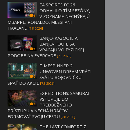
EA SPORTS FC 26
ODHALILO TÍM SEZÓNY,
V ZOZNAME NECHÝBAJÚ
6
MBAPPÉ, RONALDO, MESSI ANI
HAALAND
[7.8 2026]
BANJO-KAZOOIE A
BANJO-TOOIE SA
VRACAJÚ VO FYZICKEJ
1
PODOBE NA EVERCADE
[7.8 2026]
TIMESPINNER 2:
UNWOVEN DREAM VRÁTI
SVÄTÚ BOJOVNÍČKU
0
SPÄŤ DO AKCIE
[7.8 2026]
EXPEDITIONS: SAMURAI
VSTUPUJE DO
PREDBEŽNÉHO
0
PRÍSTUPU A NECHÁ HRÁČOV
FORMOVAŤ SVOJU CESTU
[7.8 2026]
THE LAST COMFORT Z