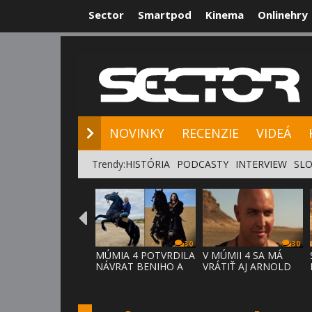
Sector
Smartpod
Kinema
Onlinehry
NOVINKY
RE
NOVINKY
RECENZIE
VIDEÁ
Trendy:
HISTÓRIA
PODCASTY
INTERVIEW
SLO
30
30
MÚMIA 4 POTVRDILA
V MÚMII 4 SA MÁ
NÁVRAT BENIHO A
VRÁTIŤ AJ ARNOLD
ARDETHA
VOSLOO AK