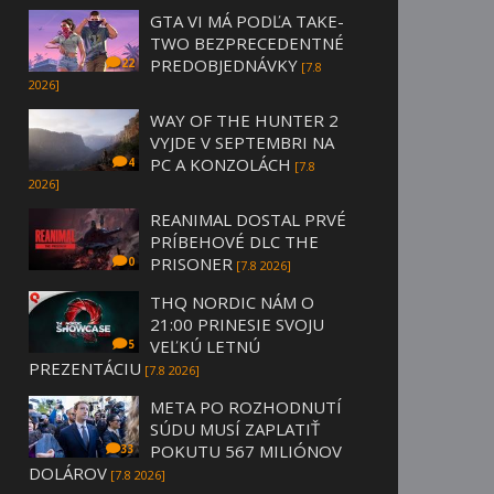
GTA VI MÁ PODĽA TAKE-
TWO BEZPRECEDENTNÉ
PREDOBJEDNÁVKY
22
[7.8
2026]
WAY OF THE HUNTER 2
VYJDE V SEPTEMBRI NA
PC A KONZOLÁCH
4
[7.8
2026]
REANIMAL DOSTAL PRVÉ
PRÍBEHOVÉ DLC THE
PRISONER
0
[7.8 2026]
THQ NORDIC NÁM O
21:00 PRINESIE SVOJU
VEĽKÚ LETNÚ
5
PREZENTÁCIU
[7.8 2026]
META PO ROZHODNUTÍ
SÚDU MUSÍ ZAPLATIŤ
POKUTU 567 MILIÓNOV
33
DOLÁROV
[7.8 2026]