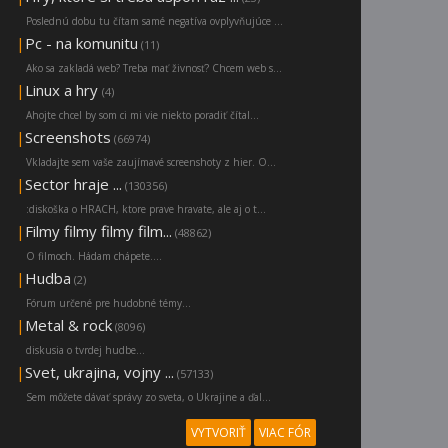
Poslednú dobu tu čítam samé negatíva ovplyvňujúce ...
|
Pc - na komunitu
(11)
Ako sa zakladá web? Treba mať živnosť? Chcem web s...
|
Linux a hry
(4)
Ahojte chcel by som ci mi vie niekto poradiť čítal...
|
Screenshots
(66974)
Vkladajte sem vaše zaujímavé screenshoty z hier. O...
|
Sector hraje ...
(130356)
:diskoška o HRACH, ktore prave hravate, ale aj o t...
|
Filmy filmy filmy film...
(48862)
O filmoch. Hádam chápete....
|
Hudba
(2)
Fórum určené pre hudobné témy...
|
Metal & rock
(8096)
diskusia o tvrdej hudbe...
|
Svet, ukrajina, vojny ...
(57133)
Sem môžete dávať správy zo sveta, o Ukrajine a ďal...
VYTVORIŤ
VIAC FÓR