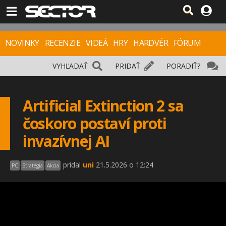
NOVINKY
RECENZIE
VIDEÁ
HRY
HARDVÉR
FÓRUM
VYHĽADAŤ
PRIDAŤ
PORADIŤ?
Artificial Extinction 2 sa
čoskoro postaví proti
invazívnej AI
pridal
uni
21.5.2026 o 12:24
PC
Stratégia
Akcia