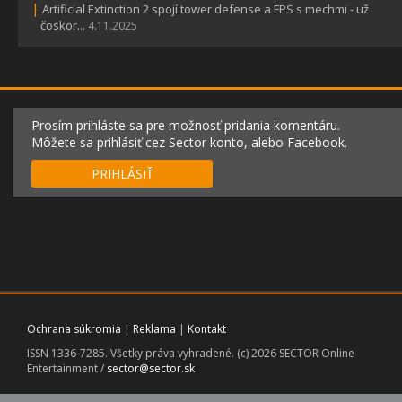
|
Artificial Extinction 2 spojí tower defense a FPS s mechmi - už
čoskor...
4.11.2025
Prosím prihláste sa pre možnosť pridania komentáru.
Môžete sa prihlásiť cez Sector konto, alebo Facebook.
PRIHLÁSIŤ
Ochrana súkromia
|
Reklama
|
Kontakt
ISSN 1336-7285. Všetky práva vyhradené. (c) 2026 SECTOR Online
Entertainment /
sector@sector.sk