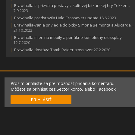
|
Brawlhalla si prizvala postavy z kultovej bitkárskej hry Tekken...
7.9.2023
|
Brawlhalla predstavila Halo Crossover update
18.6.2023
|
Brawlhalla-vania priviedla do bitky Simona Belmonta a Alucarda...
21.10.2022
|
Brawlhalla mieri na mobily a ponúkne kompletný crossplay
12.7.2020
|
Brawlhalla dostáva Tomb Raider crossover
27.2.2020
Prosím prihláste sa pre možnosť pridania komentáru.
Môžete sa prihlásiť cez Sector konto, alebo Facebook.
PRIHLÁSIŤ