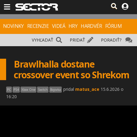
NOVINKY
RECENZIE
VIDEÁ
HRY
HARDVÉR
FÓRUM
VYHĽADAŤ
PRIDAŤ
PORADIŤ?
Brawlhalla dostane
crossover event so Shrekom
pridal
matus_ace
15.6.2026 o
PC
PS4
Xbox One
Switch
Bojovka
16:20