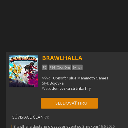
BRAWLHALLA
PC
PS4
Xbox One
Switch
Vývoj:
Ubisoft
/
Blue Mammoth Games
Štýl:
Bojovka
Web:
domovská stránka hry
+ SLEDOVAŤ HRU
SÚVISIACE ČLÁNKY:
|
Brawlhalla dostane crossover event so Shrekom
16.6.2026