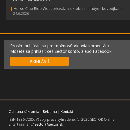
|
Horse Club Ride West pricvála v októbri s mladými kovbojkami
24.6.2026
Prosím prihláste sa pre možnosť pridania komentáru.
Môžete sa prihlásiť cez Sector konto, alebo Facebook.
PRIHLÁSIŤ
Ochrana súkromia
|
Reklama
|
Kontakt
ISSN 1336-7285. Všetky práva vyhradené. (c) 2026 SECTOR Online
Entertainment /
sector@sector.sk