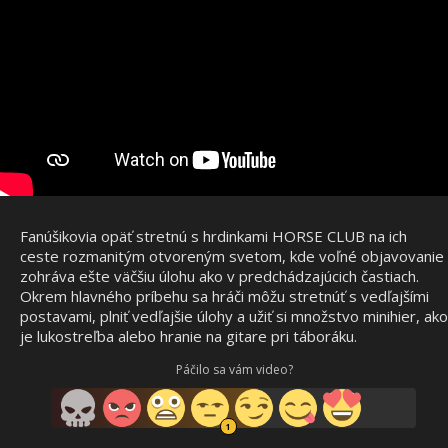
Fanúšikovia opäť stretnú s hrdinkami HORSE CLUB na ich
ceste rozmanitým otvoreným svetom, kde voľné objavovanie
zohráva ešte väčšiu úlohu ako v predchádzajúcich častiach.
Okrem hlavného príbehu sa hráči môžu stretnúť s vedľajšími
postavami, plniť vedľajšie úlohy a užiť si množstvo minihier, ako
je lukostreľba alebo hranie na gitare pri táboráku.
Páčilo sa vám video?