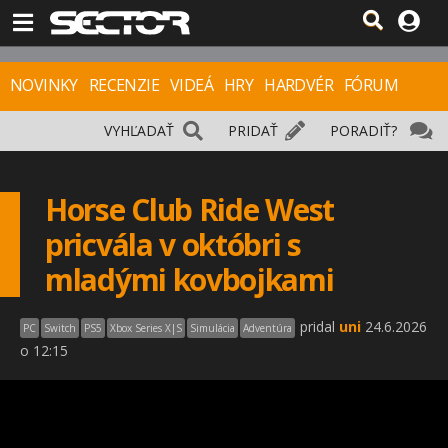
NOVINKY
RECENZIE
VIDEÁ
HRY
HARDVÉR
FÓRUM
VYHĽADAŤ
PRIDAŤ
PORADIŤ?
Horse Club Ride West
pricvála v októbri s
mladými kovbojkami
pridal
uni
24.6.2026
PC
Switch
PS5
Xbox Series X|S
Simulácia
Adventúra
o 12:15