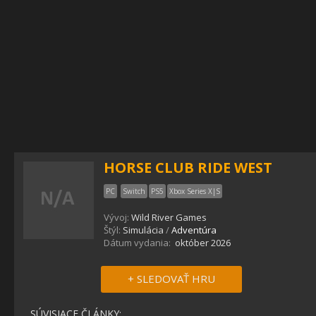
HORSE CLUB RIDE WEST
PC
Switch
PS5
Xbox Series X|S
Vývoj:
Wild River Games
Štýl:
Simulácia
/
Adventúra
Dátum vydania:
október 2026
+ SLEDOVAŤ HRU
SÚVISIACE ČLÁNKY: