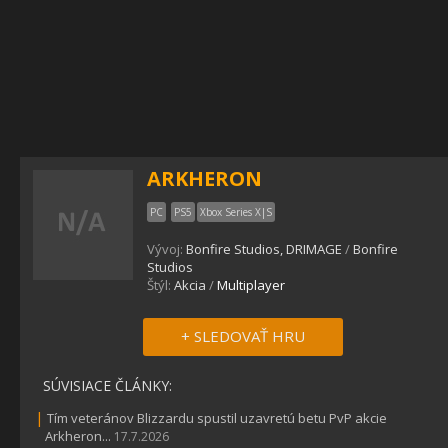
ARKHERON
PC
PS5
Xbox Series X|S
Vývoj:
Bonfire Studios, DRIMAGE
/
Bonfire
Studios
Štýl:
Akcia
/
Multiplayer
+ SLEDOVAŤ HRU
SÚVISIACE ČLÁNKY:
|
Tím veteránov Blizzardu spustil uzavretú betu PvP akcie
Arkheron...
17.7.2026