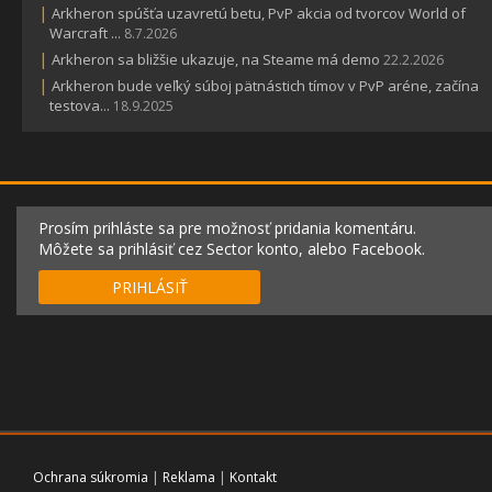
|
Arkheron spúšťa uzavretú betu, PvP akcia od tvorcov World of
Warcraft ...
8.7.2026
|
Arkheron sa bližšie ukazuje, na Steame má demo
22.2.2026
|
Arkheron bude veľký súboj pätnástich tímov v PvP aréne, začína
testova...
18.9.2025
Prosím prihláste sa pre možnosť pridania komentáru.
Môžete sa prihlásiť cez Sector konto, alebo Facebook.
PRIHLÁSIŤ
Ochrana súkromia
|
Reklama
|
Kontakt