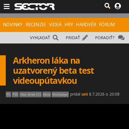
NOVINKY
RECENZIE
VIDEÁ
HRY
HARDVÉR
FÓRUM
VYHĽADAŤ
PRIDAŤ
PORADIŤ?
Arkheron láka na
uzatvorený beta test
videoupútavkou
pridal
uni
8.7.2026 o 20:08
PC
PS5
Xbox Series X|S
Akcia
Multiplayer