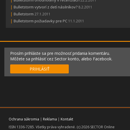
Bulletstorm ohodnotený v recenziách
22.2.2011
|
Bulletstorm vytvorí z detí násilníkov?
8.2.2011
|
Bulletstorm
27.1.2011
|
Bulletstorm požiadavky pre PC
11.1.2011
Prosím prihláste sa pre možnosť pridania komentáru.
Môžete sa prihlásiť cez Sector konto, alebo Facebook.
PRIHLÁSIŤ
Ochrana súkromia
|
Reklama
|
Kontakt
ISSN 1336-7285. Všetky práva vyhradené. (c) 2026 SECTOR Online